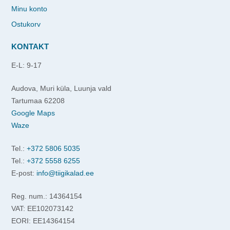
Minu konto
Ostukorv
KONTAKT
E-L: 9-17
Audova, Muri küla, Luunja vald
Tartumaa 62208
Google Maps
Waze
Tel.:
+372 5806 5035
Tel.:
+372 5558 6255
E-post:
info@tiigikalad.ee
Reg. num.: 14364154
VAT: EE102073142
EORI: EE14364154