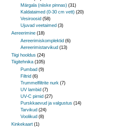
Märgala (niiske pinnas)
(31)
Kaldataimed (0-30 cm vett)
(20)
Vesiroosid
(58)
Ujuvad veetaimed
(3)
Aereerimine
(18)
Aereerimiskomplektid
(6)
Aereerimistarvikud
(13)
Tiigi hooldus
(24)
Tiigitehnika
(105)
Pumbad
(9)
Filtrid
(6)
Trummelfiltrite nurk
(7)
UV lambid
(7)
UV-C pirnid
(27)
Purskkaevud ja valgustus
(14)
Tarvikud
(24)
Voolikud
(8)
Kinkekaart
(1)