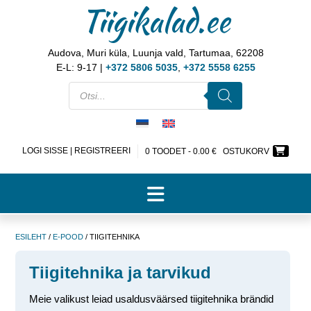
Tiigikalad.ee
Audova, Muri küla, Luunja vald, Tartumaa, 62208
E-L: 9-17 |
+372 5806 5035
,
+372 5558 6255
LOGI SISSE | REGISTREERI
0 TOODET -
0.00
€
OSTUKORV
ESILEHT
/
E-POOD
/ TIIGITEHNIKA
Tiigitehnika ja tarvikud
Meie valikust leiad usaldusväärsed tiigitehnika brändid