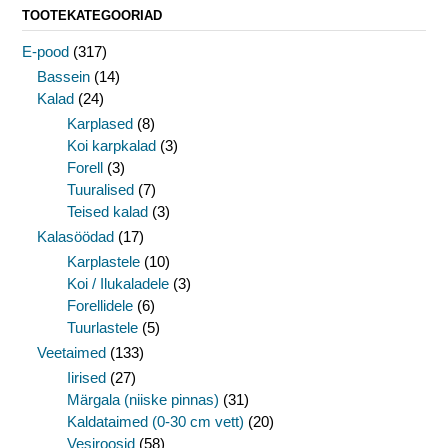
TOOTEKATEGOORIAD
E-pood
(317)
Bassein
(14)
Kalad
(24)
Karplased
(8)
Koi karpkalad
(3)
Forell
(3)
Tuuralised
(7)
Teised kalad
(3)
Kalasöödad
(17)
Karplastele
(10)
Koi / Ilukaladele
(3)
Forellidele
(6)
Tuurlastele
(5)
Veetaimed
(133)
Iirised
(27)
Märgala (niiske pinnas)
(31)
Kaldataimed (0-30 cm vett)
(20)
Vesiroosid
(58)