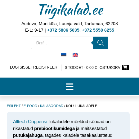
Tiigikalad.ee
Audova, Muri küla, Luunja vald, Tartumaa, 62208
E-L: 9-17 |
+372 5806 5035
,
+372 5558 6255
LOGI SISSE | REGISTREERI
0 TOODET -
0.00
€
OSTUKORV
ESILEHT
/
E-POOD
/
KALASÖÖDAD
/ KOI / ILUKALADELE
Alltech Coppensi
ilukaladele mõeldud söödad on
rikastatud
prebiootikumidega
ja maitsestatud
putukajahuga
, tagades kaladele tasakaalustatud