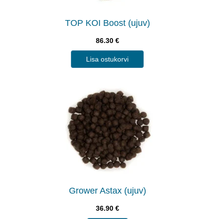
TOP KOI Boost (ujuv)
86.30
€
Lisa ostukorvi
Grower Astax (ujuv)
36.90
€