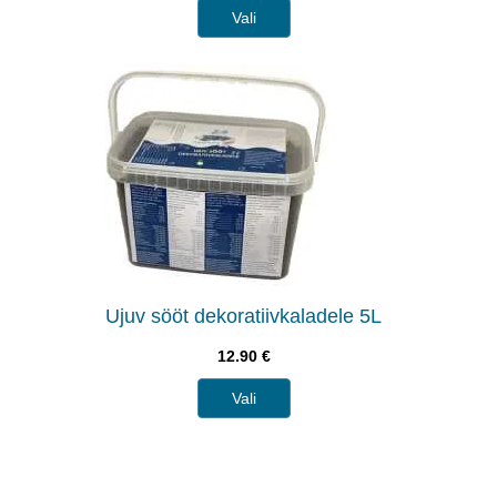
Vali
Ujuv sööt dekoratiivkaladele 5L
12.90
€
Vali