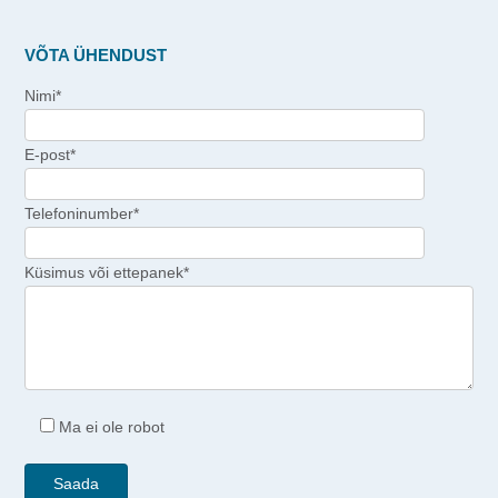
VÕTA ÜHENDUST
Nimi*
E-post*
Telefoninumber*
Küsimus või ettepanek*
Ma ei ole robot