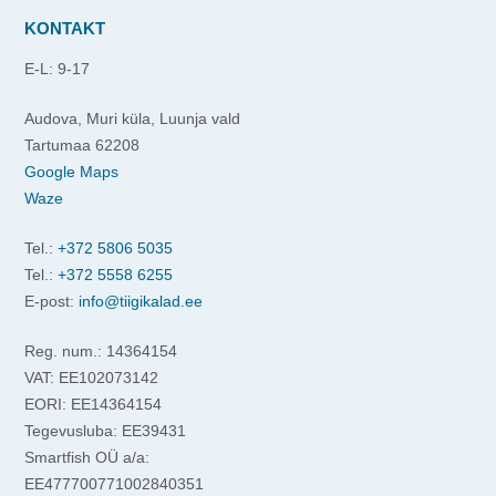
KONTAKT
E-L: 9-17
Audova, Muri küla, Luunja vald
Tartumaa 62208
Google Maps
Waze
Tel.:
+372 5806 5035
Tel.:
+372 5558 6255
E-post:
info@tiigikalad.ee
Reg. num.: 14364154
VAT: EE102073142
EORI: EE14364154
Tegevusluba: EE39431
Smartfish OÜ a/a:
EE477700771002840351