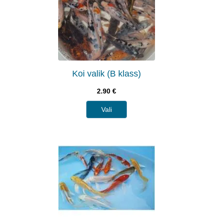
Koi valik (B klass)
2.90
€
Vali