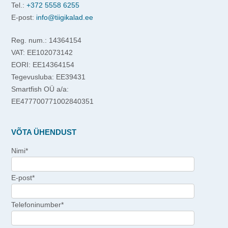
Tel.:
+372 5558 6255
E-post:
info@tiigikalad.ee
Reg. num.: 14364154
VAT: EE102073142
EORI: EE14364154
Tegevusluba: EE39431
Smartfish OÜ a/a:
EE477700771002840351
VÕTA ÜHENDUST
Nimi*
E-post*
Telefoninumber*