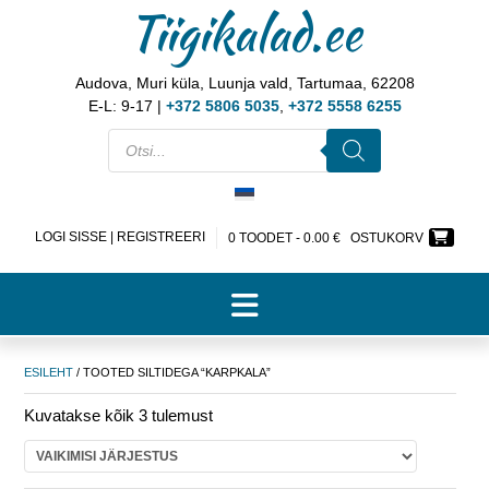
Tiigikalad.ee
Audova, Muri küla, Luunja vald, Tartumaa, 62208
E-L: 9-17 |
+372 5806 5035
,
+372 5558 6255
LOGI SISSE | REGISTREERI
0 TOODET -
0.00
€
OSTUKORV
ESILEHT
/ TOOTED SILTIDEGA “KARPKALA”
Kuvatakse kõik 3 tulemust