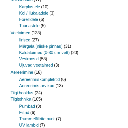
Karplastele
(10)
Koi / Ilukaladele
(3)
Forellidele
(6)
Tuurlastele
(5)
Veetaimed
(133)
Iirised
(27)
Märgala (niiske pinnas)
(31)
Kaldataimed (0-30 cm vett)
(20)
Vesiroosid
(58)
Ujuvad veetaimed
(3)
Aereerimine
(18)
Aereerimiskomplektid
(6)
Aereerimistarvikud
(13)
Tiigi hooldus
(24)
Tiigitehnika
(105)
Pumbad
(9)
Filtrid
(6)
Trummelfiltrite nurk
(7)
UV lambid
(7)