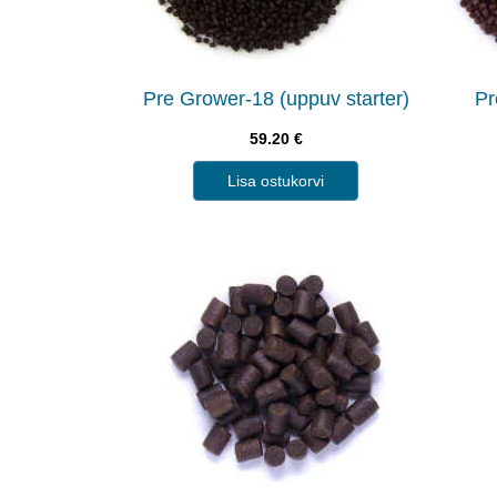
Pre Grower-18 (uppuv starter)
Pr
59.20
€
Lisa ostukorvi