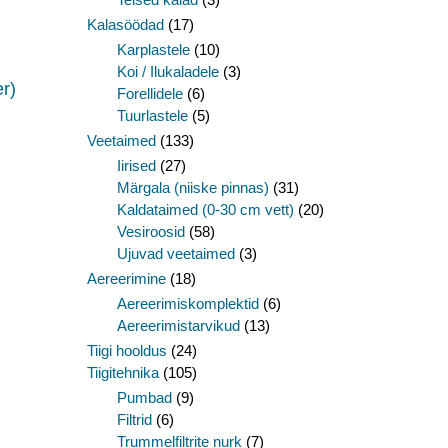
Kalasöödad
(17)
Karplastele
(10)
Koi / Ilukaladele
(3)
r)
Forellidele
(6)
Tuurlastele
(5)
Veetaimed
(133)
Iirised
(27)
Märgala (niiske pinnas)
(31)
Kaldataimed (0-30 cm vett)
(20)
Vesiroosid
(58)
Ujuvad veetaimed
(3)
Aereerimine
(18)
Aereerimiskomplektid
(6)
Aereerimistarvikud
(13)
Tiigi hooldus
(24)
Tiigitehnika
(105)
Pumbad
(9)
Filtrid
(6)
Trummelfiltrite nurk
(7)