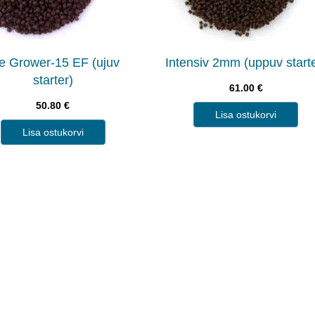
e Grower-15 EF (ujuv
Intensiv 2mm (uppuv starte
starter)
61.00
€
50.80
€
Lisa ostukorvi
Lisa ostukorvi