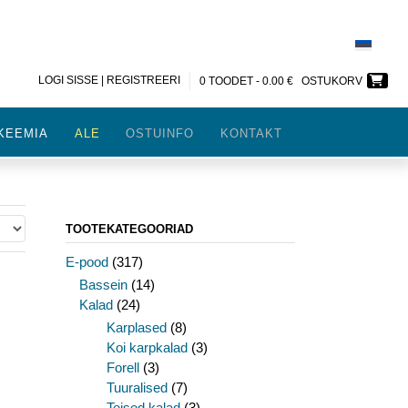
LOGI SISSE | REGISTREERI
0 TOODET -
0.00
€
OSTUKORV
KEEMIA
ALE
OSTUINFO
KONTAKT
TOOTEKATEGOORIAD
E-pood
(317)
Bassein
(14)
Kalad
(24)
Karplased
(8)
Koi karpkalad
(3)
Forell
(3)
Tuuralised
(7)
Teised kalad
(3)