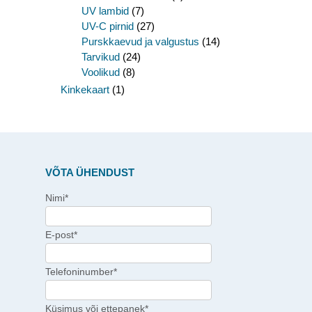
UV lambid
(7)
UV-C pirnid
(27)
Purskkaevud ja valgustus
(14)
Tarvikud
(24)
Voolikud
(8)
Kinkekaart
(1)
VÕTA ÜHENDUST
Nimi*
E-post*
Telefoninumber*
Küsimus või ettepanek*