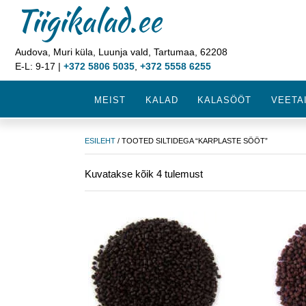
Tiigikalad.ee
Audova, Muri küla, Luunja vald, Tartumaa, 62208
E-L: 9-17 |
+372 5806 5035
,
+372 5558 6255
MEIST
KALAD
KALASÖÖT
VEETA
ESILEHT
/ TOOTED SILTIDEGA “KARPLASTE SÖÖT”
Kuvatakse kõik 4 tulemust