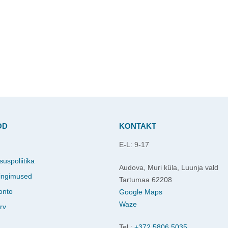
OD
KONTAKT
E-L: 9-17
d
suspoliitika
Audova, Muri küla, Luunja vald
ingimused
Tartumaa 62208
onto
Google Maps
Waze
rv
Tel.:
+372 5806 5035