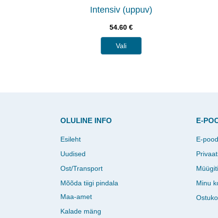
Intensiv (uppuv)
54.60
€
Vali
OLULINE INFO
E-PO
Esileht
E-poo
Uudised
Privaat
Ost/Transport
Müügit
Mõõda tiigi pindala
Minu k
Maa-amet
Ostuko
Kalade mäng