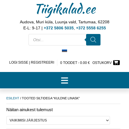
Tiigikalad.ee
Audova, Muri küla, Luunja vald, Tartumaa, 62208
E-L: 9-17 |
+372 5806 5035
,
+372 5558 6255
LOGI SISSE | REGISTREERI
0 TOODET -
0.00
€
OSTUKORV
ESILEHT
/ TOOTED SILTIDEGA “KULDNE LINASK”
Näitan ainukest tulemust