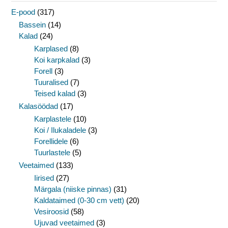
E-pood
(317)
Bassein
(14)
Kalad
(24)
Karplased
(8)
Koi karpkalad
(3)
Forell
(3)
Tuuralised
(7)
Teised kalad
(3)
Kalasöödad
(17)
Karplastele
(10)
Koi / Ilukaladele
(3)
Forellidele
(6)
Tuurlastele
(5)
Veetaimed
(133)
Iirised
(27)
Märgala (niiske pinnas)
(31)
Kaldataimed (0-30 cm vett)
(20)
Vesiroosid
(58)
Ujuvad veetaimed
(3)