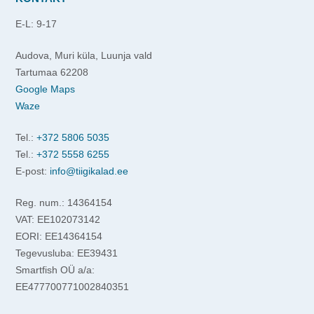
E-L: 9-17
Audova, Muri küla, Luunja vald
Tartumaa 62208
Google Maps
Waze
Tel.:
+372 5806 5035
Tel.:
+372 5558 6255
E-post:
info@tiigikalad.ee
Reg. num.: 14364154
VAT: EE102073142
EORI: EE14364154
Tegevusluba: EE39431
Smartfish OÜ a/a:
EE477700771002840351