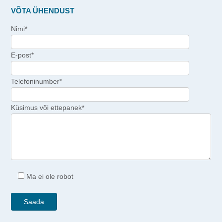
VÕTA ÜHENDUST
Nimi*
E-post*
Telefoninumber*
Küsimus või ettepanek*
Ma ei ole robot