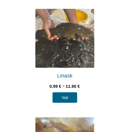
Linask
–
0.99
€
11.90
€
Vali