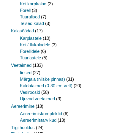
Koi karpkalad
(3)
Forell
(3)
Tuuralised
(7)
Teised kalad
(3)
Kalasöödad
(17)
Karplastele
(10)
Koi / Ilukaladele
(3)
Forellidele
(6)
Tuurlastele
(5)
Veetaimed
(133)
Iirised
(27)
Märgala (niiske pinnas)
(31)
Kaldataimed (0-30 cm vett)
(20)
Vesiroosid
(58)
Ujuvad veetaimed
(3)
Aereerimine
(18)
Aereerimiskomplektid
(6)
Aereerimistarvikud
(13)
Tiigi hooldus
(24)