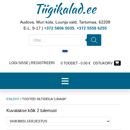
Tiigikalad.ee
Audova, Muri küla, Luunja vald, Tartumaa, 62208
E-L: 9-17 |
+372 5806 5035
,
+372 5558 6255
LOGI SISSE | REGISTREERI
0 TOODET -
0.00
€
OSTUKORV
ESILEHT
/ TOOTED SILTIDEGA “LINASK”
Kuvatakse kõik 2 tulemust