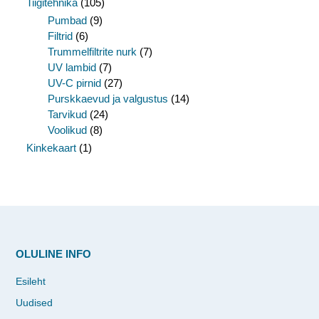
Tiigitehnika
(105)
Pumbad
(9)
Filtrid
(6)
Trummelfiltrite nurk
(7)
UV lambid
(7)
UV-C pirnid
(27)
Purskkaevud ja valgustus
(14)
Tarvikud
(24)
Voolikud
(8)
Kinkekaart
(1)
OLULINE INFO
Esileht
Uudised