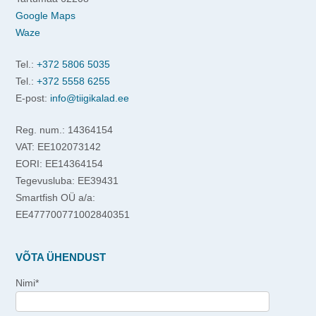
Google Maps
Waze
Tel.:
+372 5806 5035
Tel.:
+372 5558 6255
E-post:
info@tiigikalad.ee
Reg. num.: 14364154
VAT: EE102073142
EORI: EE14364154
Tegevusluba: EE39431
Smartfish OÜ a/a:
EE477700771002840351
VÕTA ÜHENDUST
Nimi*