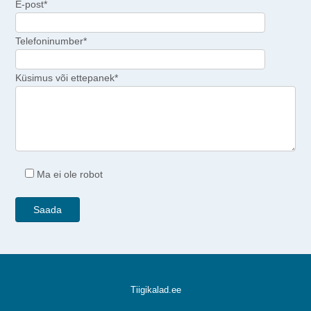
E-post*
Telefoninumber*
Küsimus või ettepanek*
Ma ei ole robot
Tiigikalad.ee