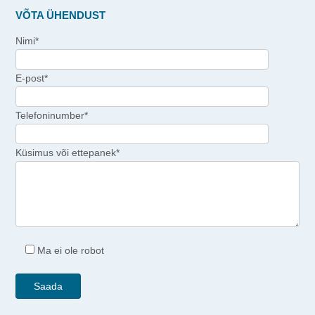
VÕTA ÜHENDUST
Nimi*
E-post*
Telefoninumber*
Küsimus või ettepanek*
Ma ei ole robot