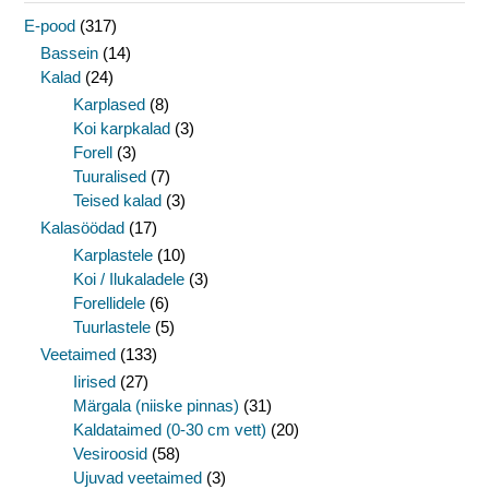
E-pood
(317)
Bassein
(14)
Kalad
(24)
Karplased
(8)
Koi karpkalad
(3)
Forell
(3)
Tuuralised
(7)
Teised kalad
(3)
Kalasöödad
(17)
Karplastele
(10)
Koi / Ilukaladele
(3)
Forellidele
(6)
Tuurlastele
(5)
Veetaimed
(133)
Iirised
(27)
Märgala (niiske pinnas)
(31)
Kaldataimed (0-30 cm vett)
(20)
Vesiroosid
(58)
Ujuvad veetaimed
(3)