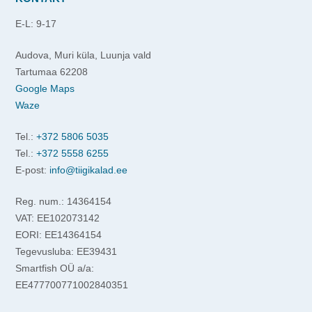
E-L: 9-17
Audova, Muri küla, Luunja vald
Tartumaa 62208
Google Maps
Waze
Tel.:
+372 5806 5035
Tel.:
+372 5558 6255
E-post:
info@tiigikalad.ee
Reg. num.: 14364154
VAT: EE102073142
EORI: EE14364154
Tegevusluba: EE39431
Smartfish OÜ a/a:
EE477700771002840351