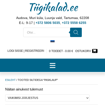
Tiigikalad.ee
Audova, Muri küla, Luunja vald, Tartumaa, 62208
E-L: 9-17 |
+372 5806 5035
,
+372 5558 6255
LOGI SISSE | REGISTREERI
0 TOODET -
0.00
€
OSTUKORV
ESILEHT
/ TOOTED SILTIDEGA “PASKLAUP”
Näitan ainukest tulemust