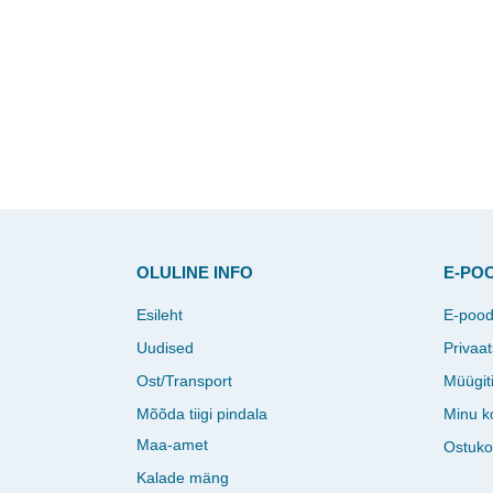
OLULINE INFO
E-PO
Esileht
E-poo
Uudised
Privaat
Ost/Transport
Müügit
Mõõda tiigi pindala
Minu k
Maa-amet
Ostuko
Kalade mäng