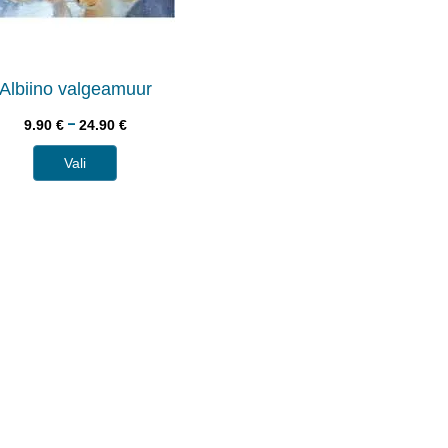
Albiino valgeamuur
–
9.90
€
24.90
€
Vali