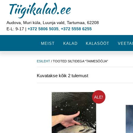
Tiigikalad.ee
Audova, Muri küla, Luunja vald, Tartumaa, 62208
E-L: 9-17 |
+372 5806 5035
,
+372 5558 6255
MEIST
KALAD
KALASÖÖT
VEETA
ESILEHT
/ TOOTED SILTIDEGA “TAIMESÖÖJA”
Kuvatakse kõik 2 tulemust
ALE!