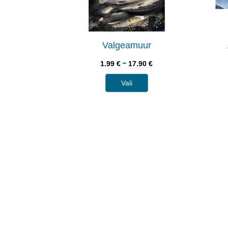
Valgeamuur
–
1.99
€
17.90
€
Vali