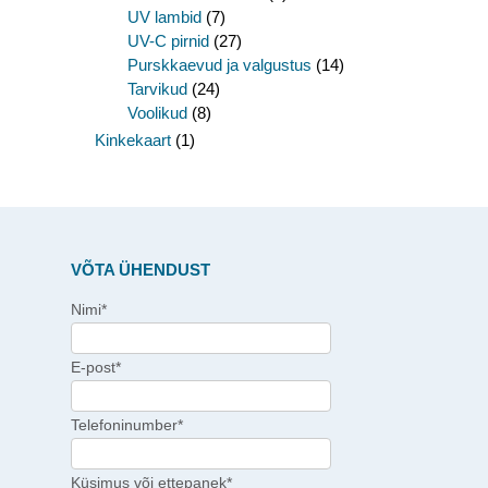
UV lambid
(7)
UV-C pirnid
(27)
Purskkaevud ja valgustus
(14)
Tarvikud
(24)
Voolikud
(8)
Kinkekaart
(1)
VÕTA ÜHENDUST
Nimi*
E-post*
Telefoninumber*
Küsimus või ettepanek*