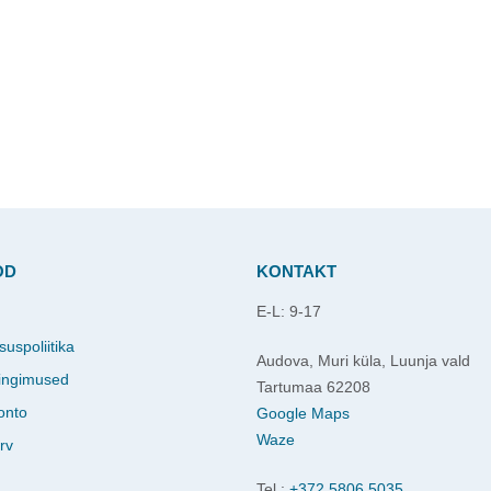
OD
KONTAKT
E-L: 9-17
d
suspoliitika
Audova, Muri küla, Luunja vald
ingimused
Tartumaa 62208
onto
Google Maps
Waze
rv
Tel.:
+372 5806 5035