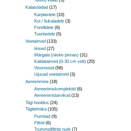
Kalasöödad
(17)
Karplastele
(10)
Koi / Ilukaladele
(3)
Forellidele
(6)
Tuurlastele
(5)
Veetaimed
(133)
Iirised
(27)
Märgala (niiske pinnas)
(31)
Kaldataimed (0-30 cm vett)
(20)
Vesiroosid
(58)
Ujuvad veetaimed
(3)
Aereerimine
(18)
Aereerimiskomplektid
(6)
Aereerimistarvikud
(13)
Tiigi hooldus
(24)
Tiigitehnika
(105)
Pumbad
(9)
Filtrid
(6)
Trummelfiltrite nurk
(7)