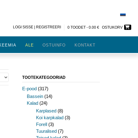
LOGI SISSE | REGISTREERI
0 TOODET -
0.00
€
OSTUKORV
KEEMIA
ALE
OSTUINFO
KONTAKT
TOOTEKATEGOORIAD
E-pood
(317)
Bassein
(14)
Kalad
(24)
Karplased
(8)
Koi karpkalad
(3)
Forell
(3)
Tuuralised
(7)
Teised kalad
(3)