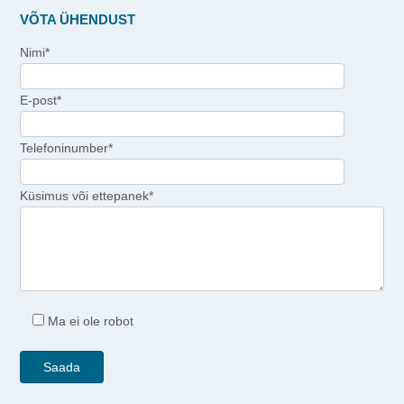
VÕTA ÜHENDUST
Nimi*
E-post*
Telefoninumber*
Küsimus või ettepanek*
Ma ei ole robot