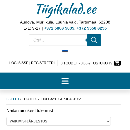
Tiigikalad.ee
Audova, Muri küla, Luunja vald, Tartumaa, 62208
E-L: 9-17 |
+372 5806 5035
,
+372 5558 6255
LOGI SISSE | REGISTREERI
0 TOODET -
0.00
€
OSTUKORV
ESILEHT
/ TOOTED SILTIDEGA “TIIGI PUHASTUS”
Näitan ainukest tulemust