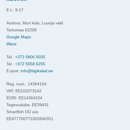
E-L: 9-17
Audova, Muri küla, Luunja vald
Tartumaa 62208
Google Maps
Waze
Tel.:
+372 5806 5035
Tel.:
+372 5558 6255
E-post:
info@tiigikalad.ee
Reg. num.: 14364154
VAT: EE102073142
EORI: EE14364154
Tegevusluba: EE39431
Smartfish OÜ a/a:
EE477700771002840351