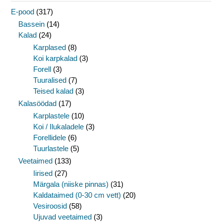
E-pood
(317)
Bassein
(14)
Kalad
(24)
Karplased
(8)
Koi karpkalad
(3)
Forell
(3)
Tuuralised
(7)
Teised kalad
(3)
Kalasöödad
(17)
Karplastele
(10)
Koi / Ilukaladele
(3)
Forellidele
(6)
Tuurlastele
(5)
Veetaimed
(133)
Iirised
(27)
Märgala (niiske pinnas)
(31)
Kaldataimed (0-30 cm vett)
(20)
Vesiroosid
(58)
Ujuvad veetaimed
(3)