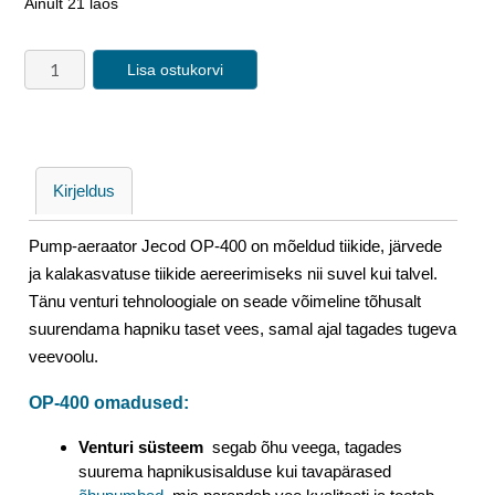
Ainult 21 laos
Lisa ostukorvi
Kirjeldus
Pump-aeraator Jecod OP-400 on mõeldud tiikide, järvede
ja kalakasvatuse tiikide aereerimiseks nii suvel kui talvel.
Tänu venturi tehnoloogiale on seade võimeline tõhusalt
suurendama hapniku taset vees, samal ajal tagades tugeva
veevoolu.
OP-400 omadused:
Venturi süsteem
segab õhu veega, tagades
suurema hapnikusisalduse kui tavapärased