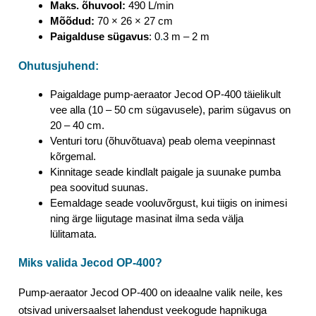
Maks. õhuvool:
490 L/min
Mõõdud:
70 × 26 × 27 cm
Paigalduse sügavus
: 0
.
3 m – 2 m
Ohutusjuhend:
Paigaldage pump-aeraator Jecod OP-400 täielikult
vee alla (10 – 50 cm sügavusele), parim sügavus on
20 – 40 cm.
Venturi toru (õhuvõtuava) peab olema veepinnast
kõrgemal.
Kinnitage seade kindlalt paigale ja suunake pumba
pea soovitud suunas.
Eemaldage seade vooluvõrgust, kui tiigis on inimesi
ning ärge liigutage masinat ilma seda välja
lülitamata.
Miks valida Jecod OP-400?
Pump-aeraator Jecod OP-400 on ideaalne valik neile, kes
otsivad universaalset lahendust veekogude hapnikuga