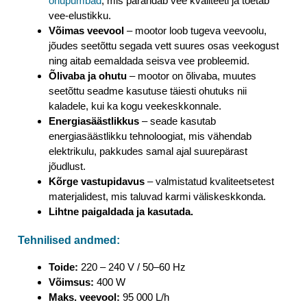
õhupumbad
, mis parandab vee kvaliteeti ja toetab
vee-elustikku.
Võimas veevool
– mootor loob tugeva veevoolu,
jõudes seetõttu segada vett suures osas veekogust
ning aitab eemaldada seisva vee probleemid.
Õlivaba ja ohutu
– mootor on õlivaba, muutes
seetõttu seadme kasutuse täiesti ohutuks nii
kaladele, kui ka kogu veekeskkonnale.
Energiasäästlikkus
– seade kasutab
energiasäästlikku tehnoloogiat, mis vähendab
elektrikulu, pakkudes samal ajal suurepärast
jõudlust.
Kõrge vastupidavus
– valmistatud kvaliteetsetest
materjalidest, mis taluvad karmi väliskeskkonda.
Lihtne paigaldada ja kasutada.
Tehnilised andmed:
Toide:
220 – 240 V / 50–60 Hz
Võimsus:
400 W
Maks. veevool:
95 000 L/h