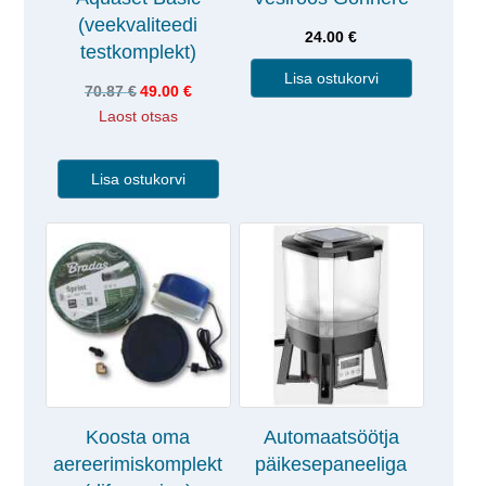
(veekvaliteedi
24.00
€
testkomplekt)
Lisa ostukorvi
70.87
€
49.00
€
Laost otsas
Lisa ostukorvi
Koosta oma
Automaatsöötja
aereerimiskomplekt
päikesepaneeliga