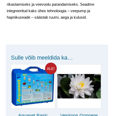
rikastamiseks ja veevoolu parandamiseks. Seadme
integreeritud kaks ühes tehnoloogia – veepump ja
hapnikuseade – säästab ruumi, aega ja kulusid.
Sulle võib meeldida ka…
ALE!
Aquaset Basic
Vesiroos Gonnere