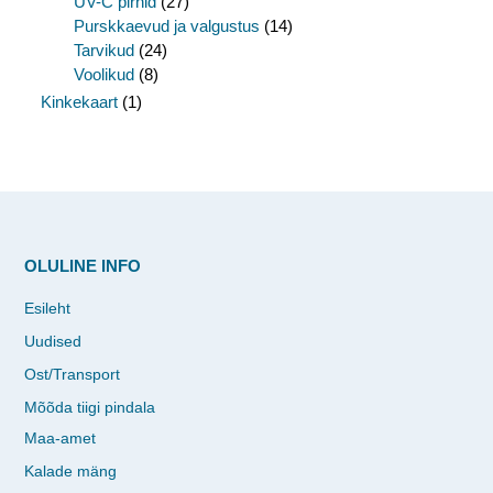
UV-C pirnid
(27)
Purskkaevud ja valgustus
(14)
Tarvikud
(24)
Voolikud
(8)
Kinkekaart
(1)
OLULINE INFO
Esileht
Uudised
Ost/Transport
Mõõda tiigi pindala
Maa-amet
Kalade mäng