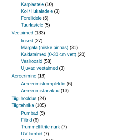
Karplastele
(10)
Koi / Ilukaladele
(3)
Forellidele
(6)
Tuurlastele
(5)
Veetaimed
(133)
Iirised
(27)
Märgala (niiske pinnas)
(31)
Kaldataimed (0-30 cm vett)
(20)
Vesiroosid
(58)
Ujuvad veetaimed
(3)
Aereerimine
(18)
Aereerimiskomplektid
(6)
Aereerimistarvikud
(13)
Tiigi hooldus
(24)
Tiigitehnika
(105)
Pumbad
(9)
Filtrid
(6)
Trummelfiltrite nurk
(7)
UV lambid
(7)