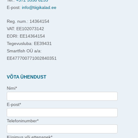
Tel.:
+372 5558 6255
E-post:
info@tiigikalad.ee
Reg. num.: 14364154
VAT: EE102073142
EORI: EE14364154
Tegevusluba: EE39431
Smartfish OÜ a/a:
EE477700771002840351
VÕTA ÜHENDUST
Nimi*
E-post*
Telefoninumber*
Küsimus või ettepanek*