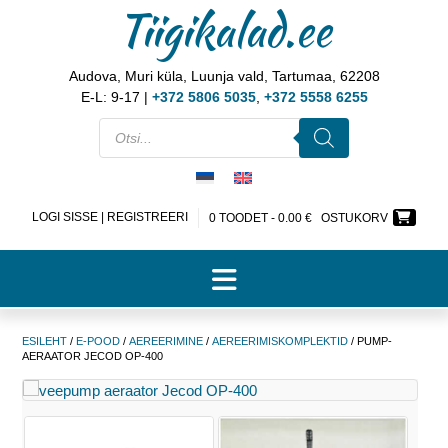
Tiigikalad.ee
Audova, Muri küla, Luunja vald, Tartumaa, 62208
E-L: 9-17 |
+372 5806 5035
,
+372 5558 6255
LOGI SISSE | REGISTREERI
0 TOODET -
0.00
€
OSTUKORV
ESILEHT
/
E-POOD
/
AEREERIMINE
/
AEREERIMISKOMPLEKTID
/ PUMP-
AERAATOR JECOD OP-400