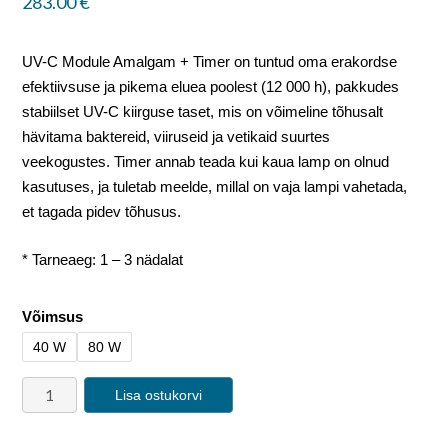
283.00
€
UV-C Module Amalgam + Timer on tuntud oma erakordse
efektiivsuse ja pikema eluea poolest (12 000 h), pakkudes
stabiilset UV-C kiirguse taset, mis on võimeline tõhusalt
hävitama baktereid, viiruseid ja vetikaid suurtes
veekogustes. Timer annab teada kui kaua lamp on olnud
kasutuses, ja tuletab meelde, millal on vaja lampi vahetada,
et tagada pidev tõhusus.
* Tarneaeg: 1 – 3 nädalat
Võimsus
40 W
80 W
Lisa ostukorvi