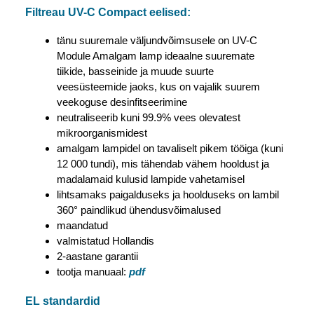
Filtreau UV-C Compact eelised:
tänu suuremale väljundvõimsusele on UV-C
Module Amalgam lamp ideaalne suuremate
tiikide, basseinide ja muude suurte
veesüsteemide jaoks, kus on vajalik suurem
veekoguse desinfitseerimine
neutraliseerib kuni 99.9% vees olevatest
mikroorganismidest
amalgam lampidel on tavaliselt pikem tööiga (kuni
12 000 tundi), mis tähendab vähem hooldust ja
madalamaid kulusid lampide vahetamisel
lihtsamaks paigalduseks ja hoolduseks on lambil
360° paindlikud ühendusvõimalused
maandatud
valmistatud Hollandis
2-aastane garantii
tootja manuaal:
pdf
EL standardid