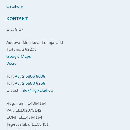
Ostukorv
KONTAKT
E-L: 9-17
Audova, Muri küla, Luunja vald
Tartumaa 62208
Google Maps
Waze
Tel.:
+372 5806 5035
Tel.:
+372 5558 6255
E-post:
info@tiigikalad.ee
Reg. num.: 14364154
VAT: EE102073142
EORI: EE14364154
Tegevusluba: EE39431