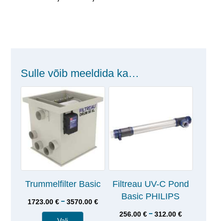
Sulle võib meeldida ka…
Trummelfilter Basic
Filtreau UV-C Pond
Basic PHILIPS
–
1723.00
€
3570.00
€
–
256.00
€
312.00
€
Vali