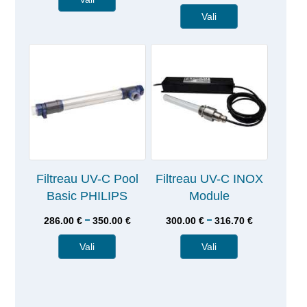
Vali
Filtreau UV-C Pool
Filtreau UV-C INOX
Basic PHILIPS
Module
–
–
286.00
€
350.00
€
300.00
€
316.70
€
Vali
Vali