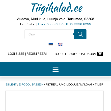
Tiigikalad.ee
Audova, Muri küla, Luunja vald, Tartumaa, 62208
E-L: 9-17 |
+372 5806 5035
,
+372 5558 6255
LOGI SISSE | REGISTREERI
0 TOODET -
0.00
€
OSTUKORV
ESILEHT
/
E-POOD
/
BASSEIN
/ FILTREAU UV-C MODULE AMALGAM + TIMER