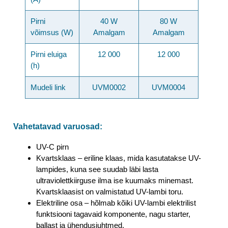
Pirni
40 W
80 W
võimsus (W)
Amalgam
Amalgam
Pirni eluiga
12 000
12 000
(h)
Mudeli link
UVM0002
UVM0004
Vahetatavad varuosad:
UV-C pirn
Kvartsklaas – eriline klaas, mida kasutatakse UV-
lampides, kuna see suudab läbi lasta
ultraviolettkiirguse ilma ise kuumaks minemast.
Kvartsklaasist on valmistatud UV-lambi toru.
Elektriline osa – hõlmab kõiki UV-lambi elektrilist
funktsiooni tagavaid komponente, nagu starter,
ballast ja ühendusjuhtmed.