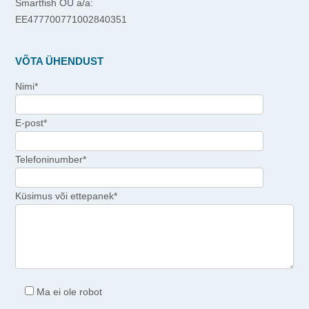
Smartfish OÜ a/a:
EE477700771002840351
VÕTA ÜHENDUST
Nimi*
E-post*
Telefoninumber*
Küsimus või ettepanek*
Ma ei ole robot