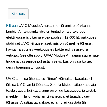
Kirjeldus
Filtreau
UV-C Module Amalgam on järgmise põlvkonna
lambid. Amalgaamlambid on tuntud oma erakordse
efektiivsuse ja pikema eluea poolest (12 000 h), pakkudes
stabiilset UV-C kiirguse taset, mis on võimeline tõhusalt
hävitama suurtes veekogustes baktereid, viiruseid ja
vetikaid. Seetõttu sobib UV-C Module Amalgam suuremate
tiikide ja basseinide puhastamiseks, kus on vaja kõrget
desinfitseerimistõhusust.
UV-C lambiga ühendatud “timer” võimaldab kasutajatel
jälgida UV-C lambi tööaega. See funktsioon aitab kasutajal
teada saada, kui kaua lamp on olnud kasutuses, ja tuletab
meelde, millal on vaja lampi vahetada, et tagada pidev
tõhusus. Ajastiga tagatakse, et lampi ei kasutata üle