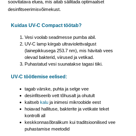
soovitatava eluea, mis aitab säilitada optimaalset
desinfitseerimisvõimekust.
Kuidas UV-C Compact töötab?
Vesi voolab seadmesse pumba abil.
UV-C lamp kiirgab ultraviolettvalgust
(lainepikkusega 253.7 nm), mis hävitab vees
olevad bakterid, viirused ja vetikad.
Puhastatud vesi suunatakse tagasi tiiki.
UV-C töötlemise eelised:
tagab värske, puhta ja selge vee
desinfitseerib vett tõhusalt ja ohutult
kaitseb
kalu
ja inimesi mikroobide eest
hoiavad hallituse, bakterite ja vetikate teket
kontrolli all
keskkonnasõbralikum kui traditsioonilised vee
puhastamise meetodid