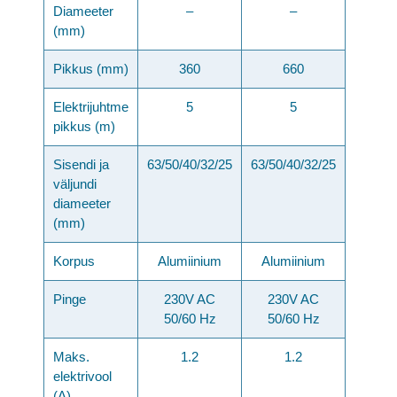
Diameeter
–
–
(mm)
Pikkus (mm)
360
660
Elektrijuhtme
5
5
pikkus (m)
Sisendi ja
63/50/40/32/25
63/50/40/32/25
väljundi
diameeter
(mm)
Korpus
Alumiinium
Alumiinium
Pinge
230V AC
230V AC
50/60 Hz
50/60 Hz
Maks.
1.2
1.2
elektrivool
(A)