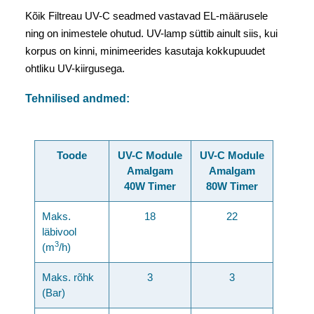
Kõik Filtreau UV-C seadmed vastavad EL-määrusele
ning on inimestele ohutud. UV-lamp süttib ainult siis, kui
korpus on kinni, minimeerides kasutaja kokkupuudet
ohtliku UV-kiirgusega.
Tehnilised andmed:
Toode
UV-C Module
UV-C Module
Amalgam
Amalgam
40W Timer
80W Timer
Maks.
18
22
läbivool
3
(m
/h)
Maks. rõhk
3
3
(Bar)