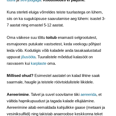
Kuna sterleti eluiga võrreldes teiste tuurlastega on lühem,
siis on ka suguküpsuse saavutamise aeg lühem: isastel 3-
7 aastat ning emastel 5-12 aastat.
Oma väikese suu tõttu
toitub
enamasti selgrootutest,
esmajoones putukate vastsetest, keda veekogu põhjast
leida võib. Kodutiigis võib kaladele anda tasakaalustatud
uppuvat
jõusööta
. Tuuralistele mõeldud kalasööt on
rasvasem kui
karplaste
oma.
Millised ohud?
Esimestel aastatel on kalad lihtne saak
saarmale, haugile ja teistele röövtoidulistele liikidele.
Aereerimine
. Talvel ja suvel soovitame tiiki
aereerida
, et
vältida hapnikupuudust ja tagada kalade ellujäämine.
Aereerimine aitab eemaldada kahjulikke gaase (metaani ja
vesiniksulfiidi) ning takistab anaeroobse keskkonna teket