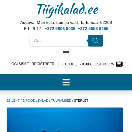
Tiigikalad.ee
Audova, Muri küla, Luunja vald, Tartumaa, 62208
E-L: 9-17 |
+372 5806 5035
,
+372 5558 6255
LOGI SISSE | REGISTREERI
0 TOODET -
0.00
€
OSTUKORV
ESILEHT
/
E-POOD
/
KALAD
/
TUURALISED
/ STERLET