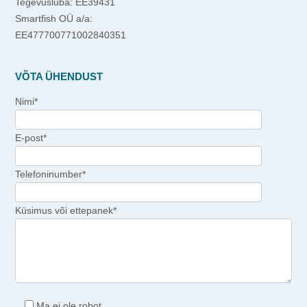
Tegevusluba: EE39431
Smartfish OÜ a/a:
EE477700771002840351
VÕTA ÜHENDUST
Nimi*
E-post*
Telefoninumber*
Küsimus või ettepanek*
Ma ei ole robot