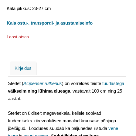
Kala pikkus: 23-27 cm
Kala ostu-, transpordi- ja asustamiseinfo
Laost otsas
Kirjeldus
Sterlet (
Acipenser ruthenus
) on võrreldes teiste
tuurlastega
väikseim ning lühima elueaga
, vastavalt 100 cm ning 25
aastat.
Sterlet on üldiselt mageveekala, kellele sobivad
kudemiseks kiirevoolulised madalad kruusase põhjaga
jõelõigud. Looduses suudab ka paljunedes ristuda
vene
tuura
ja
sevrjuugaga
.
Kodutiikides ei paljune.