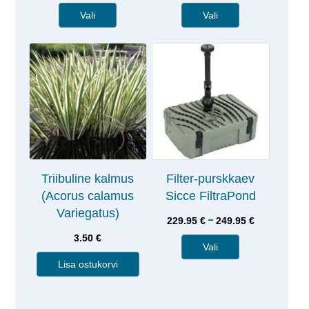
Vali
Vali
Triibuline kalmus
Filter-purskkaev
(Acorus calamus
Sicce FiltraPond
Variegatus)
–
229.95
€
249.95
€
3.50
€
Vali
Lisa ostukorvi