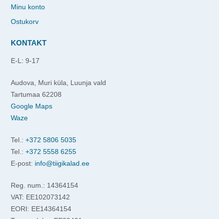
Minu konto
Ostukorv
KONTAKT
E-L: 9-17
Audova, Muri küla, Luunja vald
Tartumaa 62208
Google Maps
Waze
Tel.:
+372 5806 5035
Tel.:
+372 5558 6255
E-post:
info@tiigikalad.ee
Reg. num.: 14364154
VAT: EE102073142
EORI: EE14364154