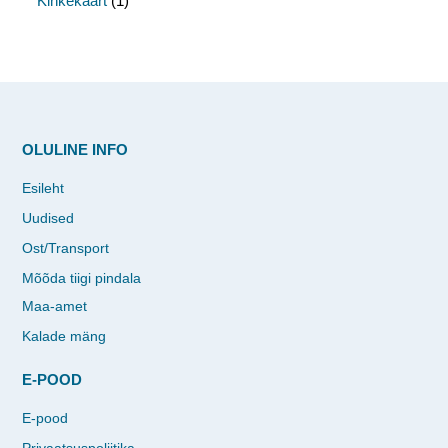
Kinkekaart
(1)
OLULINE INFO
Esileht
Uudised
Ost/Transport
Mõõda tiigi pindala
Maa-amet
Kalade mäng
E-POOD
E-pood
Privaatsuspoliitika