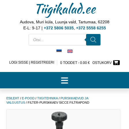
Tiigikalad.ee
Audova, Muri küla, Luunja vald, Tartumaa, 62208
E-L: 9-17 |
+372 5806 5035
,
+372 5558 6255
LOGI SISSE | REGISTREERI
0 TOODET -
0.00
€
OSTUKORV
ESILEHT
/
E-POOD
/
TIIGITEHNIKA
/
PURSKKAEVUD JA
VALGUSTUS
/ FILTER-PURSKKAEV SICCE FILTRAPOND