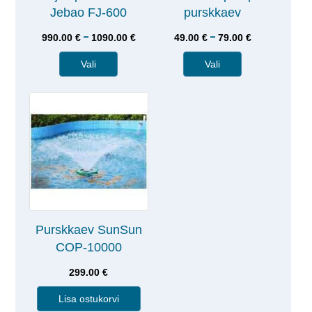
Jebao FJ-600
purskkaev
–
–
990.00
€
1090.00
€
49.00
€
79.00
€
Vali
Vali
Purskkaev SunSun
COP-10000
299.00
€
Lisa ostukorvi