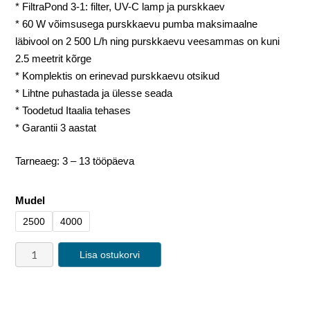
* FiltraPond 3-1: filter, UV-C lamp ja purskkaev
* 60 W võimsusega purskkaevu pumba maksimaalne
läbivool on 2 500 L/h ning purskkaevu veesammas on kuni
2.5 meetrit kõrge
* Komplektis on erinevad purskkaevu otsikud
* Lihtne puhastada ja ülesse seada
* Toodetud Itaalia tehases
* Garantii 3 aastat
Tarneaeg: 3 – 13 tööpäeva
Mudel
2500
4000
Lisa ostukorvi