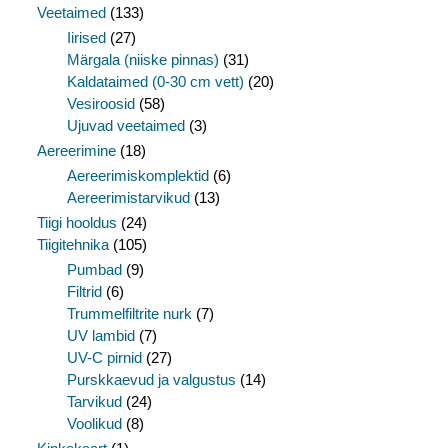
Veetaimed
(133)
Iirised
(27)
Märgala (niiske pinnas)
(31)
Kaldataimed (0-30 cm vett)
(20)
Vesiroosid
(58)
Ujuvad veetaimed
(3)
Aereerimine
(18)
Aereerimiskomplektid
(6)
Aereerimistarvikud
(13)
Tiigi hooldus
(24)
Tiigitehnika
(105)
Pumbad
(9)
Filtrid
(6)
Trummelfiltrite nurk
(7)
UV lambid
(7)
UV-C pirnid
(27)
Purskkaevud ja valgustus
(14)
Tarvikud
(24)
Voolikud
(8)