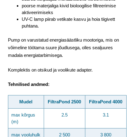
poorse materjaliga kivid bioloogilise filtreerimise
aktiveerimiseks
UV-C lamp piirab vetikate kasvu ja hoia tiigivett
puhtana.
Pump on varustatud energiasäästliku mootoriga, mis on
võimeline töötama suure jõudlusega, olles sealjuures
madala energiatarbimisega.
Komplektis on otsikud ja voolikute adapter.
Tehnilised andmed:
Mudel
FiltraPond 2500
FiltraPond 4000
max kõrgus
2.5
3.1
(m)
max vooluhulk
2 500
3 800