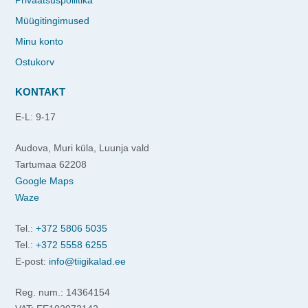
Müügitingimused
Minu konto
Ostukorv
KONTAKT
E-L: 9-17
Audova, Muri küla, Luunja vald
Tartumaa 62208
Google Maps
Waze
Tel.:
+372 5806 5035
Tel.:
+372 5558 6255
E-post:
info@tiigikalad.ee
Reg. num.: 14364154