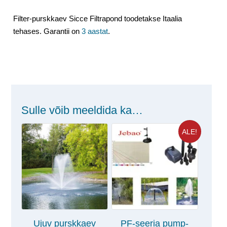
Filter-purskkaev Sicce Filtrapond toodetakse Itaalia
tehases. Garantii on
3 aastat
.
Sulle võib meeldida ka…
ALE!
Ujuv purskkaev
PF-seeria pump-