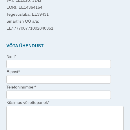
VAT: EE102073142
EORI: EE14364154
Tegevusluba: EE39431
Smartfish OÜ a/a:
EE477700771002840351
VÕTA ÜHENDUST
Nimi*
E-post*
Telefoninumber*
Küsimus või ettepanek*