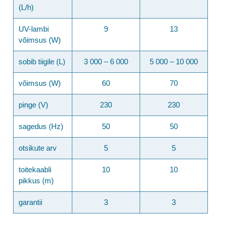
(L/h)
UV-lambi
9
13
võimsus (W)
sobib tiigile (L)
3 000 – 6 000
5 000 – 10 000
võimsus (W)
60
70
pinge (V)
230
230
sagedus (Hz)
50
50
otsikute arv
5
5
toitekaabli
10
10
pikkus (m)
garantii
3
3