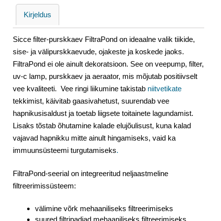
Kirjeldus
Sicce filter-purskkaev FiltraPond on ideaalne valik tiikide,
sise- ja välipurskkaevude, ojakeste ja koskede jaoks.
FiltraPond ei ole ainult dekoratsioon. See on veepump, filter,
uv-c lamp, purskkaev ja aeraator, mis mõjutab positiivselt
vee kvaliteeti. Vee ringi liikumine takistab
niitvetikate
tekkimist, käivitab gaasivahetust, suurendab vee
hapnikusisaldust ja toetab liigsete toitainete lagundamist.
Lisaks tõstab õhutamine kalade elujõulisust, kuna kalad
vajavad hapnikku mitte ainult hingamiseks, vaid ka
immuunsüsteemi turgutamiseks
.
FiltraPond-seerial on integreeritud neljaastmeline
filtreerimissüsteem:
välimine võrk mehaaniliseks filtreerimiseks
suured filtripadjad mehaaniliseks filtreerimiseks