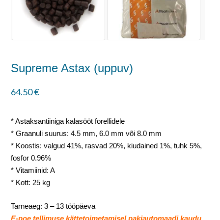
Supreme Astax (uppuv)
64.50
€
* Astaksantiiniga kalasööt forellidele
* Graanuli suurus: 4.5 mm, 6.0 mm või 8.0 mm
* Koostis: valgud 41%, rasvad 20%, kiudained 1%, tuhk 5%,
fosfor 0.96%
* Vitamiinid: A
* Kott: 25 kg
Tarneaeg: 3 – 13 tööpäeva
E-poe tellimuse kättetoimetamisel pakiautomaadi kaudu