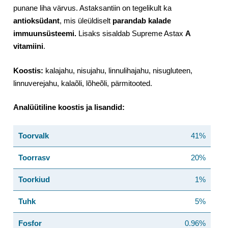
punane liha värvus. Astaksantiin on tegelikult ka
antioksüdant
, mis üleüldiselt
parandab kalade
immuunsüsteemi.
Lisaks sisaldab Supreme Astax
A
vitamiini
.
Koostis:
kalajahu, nisujahu, linnulihajahu, nisugluteen,
linnuverejahu, kalaõli, lõheõli, pärmitooted.
Analüütiline koostis ja lisandid:
Toorvalk
41%
Toorrasv
20%
Toorkiud
1%
Tuhk
5%
Fosfor
0.96%