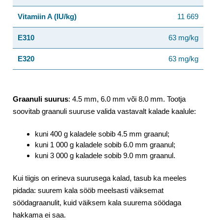
Vitamiin A (IU/kg)
11 669
E310
63 mg/kg
E320
63 mg/kg
Graanuli suurus
: 4.5 mm, 6.0 mm või 8.0 mm. Tootja
soovitab graanuli suuruse valida vastavalt kalade kaalule:
kuni 400 g kaladele sobib 4.5 mm graanul;
kuni 1 000 g kaladele sobib 6.0 mm graanul;
kuni 3 000 g kaladele sobib 9.0 mm graanul.
Kui tiigis on erineva suurusega kalad, tasub ka meeles
pidada: suurem kala sööb meelsasti väiksemat
söödagraanulit, kuid väiksem kala suurema söödaga
hakkama ei saa.