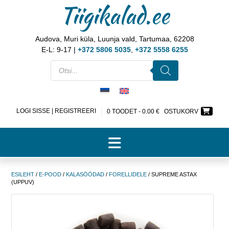
Tiigikalad.ee
Audova, Muri küla, Luunja vald, Tartumaa, 62208
E-L: 9-17 |
+372 5806 5035
,
+372 5558 6255
LOGI SISSE | REGISTREERI
0 TOODET -
0.00
€
OSTUKORV
ESILEHT
/
E-POOD
/
KALASÖÖDAD
/
FORELLIDELE
/ SUPREME ASTAX
(UPPUV)