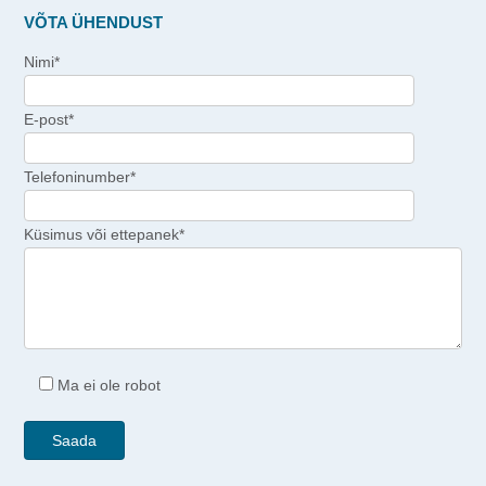
VÕTA ÜHENDUST
Nimi*
E-post*
Telefoninumber*
Küsimus või ettepanek*
Ma ei ole robot