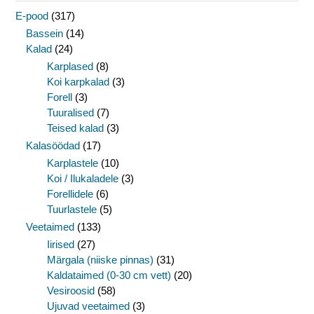
E-pood
(317)
Bassein
(14)
Kalad
(24)
Karplased
(8)
Koi karpkalad
(3)
Forell
(3)
Tuuralised
(7)
Teised kalad
(3)
Kalasöödad
(17)
Karplastele
(10)
Koi / Ilukaladele
(3)
Forellidele
(6)
Tuurlastele
(5)
Veetaimed
(133)
Iirised
(27)
Märgala (niiske pinnas)
(31)
Kaldataimed (0-30 cm vett)
(20)
Vesiroosid
(58)
Ujuvad veetaimed
(3)