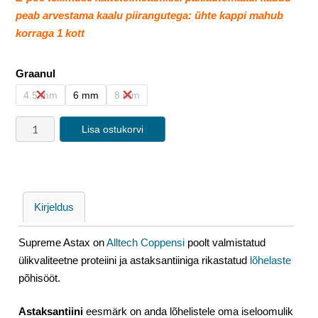
peab arvestama kaalu piirangutega: ühte kappi mahub
korraga 1 kott
Graanul
4.5 mm
6 mm
8 mm
Lisa ostukorvi
Kirjeldus
Supreme Astax on
Alltech Coppensi
poolt valmistatud
ülikvaliteetne proteiini ja astaksantiiniga rikastatud
lõhelaste
põhisööt.
Astaksantiini
eesmärk on anda lõhelistele oma iseloomulik