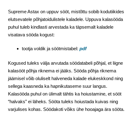
Supreme Astax on uppuv sööt, mistõttu sobib kodutiikides
elutsevatele põhjatoidulistele kaladele. Uppuva kalasööda
puhul tuleb kindlasti arvestada ka täpsemalt kaladele
visatava sööda kogust:
tootja voldik ja söötmistabel:
pdf
Kogused tuleks välja arvutada söödatabeli põhjal, et liigne
kalasööt põhja riknema ei jääks. Sööda põhja riknema
jäämisel võib oluliselt halveneda kalade elukeskkond ning
sellega kaasneda ka hapnikutaseme suur langus.
Kalasööda puhul on ülimalt tähtis ka hoiustamine, et sööt
“halvaks” ei läheks. Sööta tuleks hoiustada kuivas ning
varjulises kohas. Söödakoti võiks ühe hooajaga ära sööta.