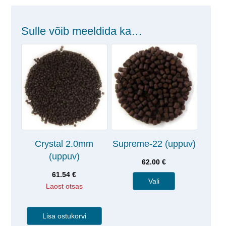
Sulle võib meeldida ka…
Crystal 2.0mm
Supreme-22 (uppuv)
(uppuv)
62.00
€
61.54
€
Vali
Laost otsas
Lisa ostukorvi