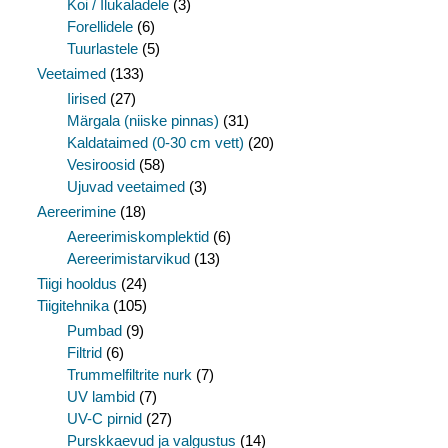
Koi / Ilukaladele
(3)
Forellidele
(6)
Tuurlastele
(5)
Veetaimed
(133)
Iirised
(27)
Märgala (niiske pinnas)
(31)
Kaldataimed (0-30 cm vett)
(20)
Vesiroosid
(58)
Ujuvad veetaimed
(3)
Aereerimine
(18)
Aereerimiskomplektid
(6)
Aereerimistarvikud
(13)
Tiigi hooldus
(24)
Tiigitehnika
(105)
Pumbad
(9)
Filtrid
(6)
Trummelfiltrite nurk
(7)
UV lambid
(7)
UV-C pirnid
(27)
Purskkaevud ja valgustus
(14)