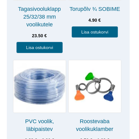
Tagasivooluklapp
Torupõlv ¾ SOBIME
25/32/38 mm
4.90
€
voolikutele
Lisa ostukorvi
23.50
€
Lisa ostukorvi
PVC voolik,
Roostevaba
läbipaistev
voolikuklamber