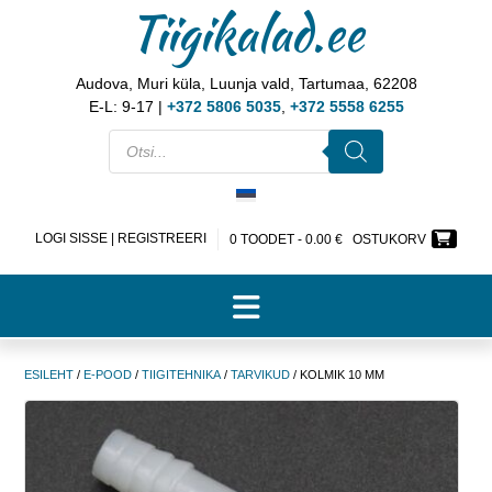
Tiigikalad.ee
Audova, Muri küla, Luunja vald, Tartumaa, 62208
E-L: 9-17 |
+372 5806 5035
,
+372 5558 6255
LOGI SISSE | REGISTREERI
0 TOODET -
0.00
€
OSTUKORV
ESILEHT
/
E-POOD
/
TIIGITEHNIKA
/
TARVIKUD
/ KOLMIK 10 MM