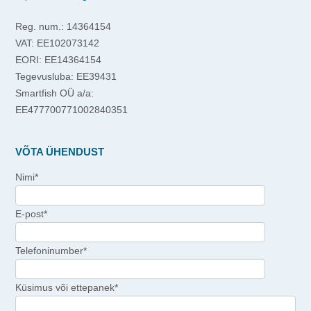
Reg. num.: 14364154
VAT: EE102073142
EORI: EE14364154
Tegevusluba: EE39431
Smartfish OÜ a/a:
EE477700771002840351
VÕTA ÜHENDUST
Nimi*
E-post*
Telefoninumber*
Küsimus või ettepanek*