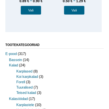
–
–
0.89
€
0.90
€
0.50
€
1.29
€
Vali
Vali
TOOTEKATEGOORIAD
E-pood
(317)
Bassein
(14)
Kalad
(24)
Karplased
(8)
Koi karpkalad
(3)
Forell
(3)
Tuuralised
(7)
Teised kalad
(3)
Kalasöödad
(17)
Karplastele
(10)