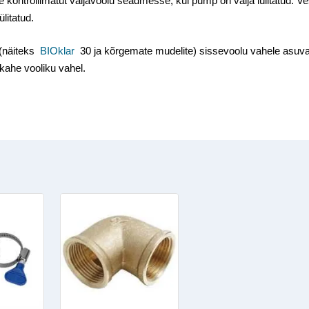
 kontrollimatut väljavoolu seadmesse, kui pump on välja lülitatud. Ve
ülitatud.
 (näiteks
BIOklar
30 ja kõrgemate mudelite) sissevoolu vahele asuva
kahe vooliku vahel.