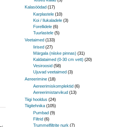
Kalasöödad
(17)
Karplastele
(10)
Koi / Ilukaladele
(3)
Forellidele
(6)
Tuurlastele
(5)
Veetaimed
(133)
Iirised
(27)
Märgala (niiske pinnas)
(31)
Kaldataimed (0-30 cm vett)
(20)
Vesiroosid
(58)
Ujuvad veetaimed
(3)
Aereerimine
(18)
Aereerimiskomplektid
(6)
Aereerimistarvikud
(13)
Tiigi hooldus
(24)
Tiigitehnika
(105)
Pumbad
(9)
Filtrid
(6)
Trummelfiltrite nurk
(7)