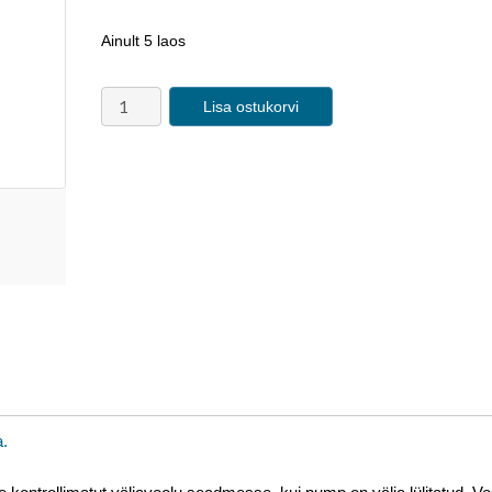
Ainult 5 laos
Lisa ostukorvi
a
.