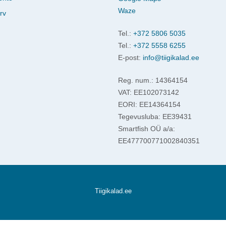
Waze
rv
Tel.:
+372 5806 5035
Tel.:
+372 5558 6255
E-post:
info@tiigikalad.ee
Reg. num.: 14364154
VAT: EE102073142
EORI: EE14364154
Tegevusluba: EE39431
Smartfish OÜ a/a:
EE477700771002840351
Tiigikalad.ee