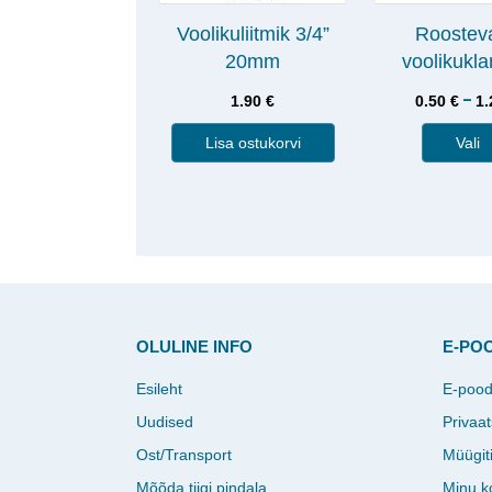
Voolikuliitmik 3/4”
Roostev
20mm
voolikukl
–
1.90
€
0.50
€
1
Lisa ostukorvi
Vali
OLULINE INFO
E-PO
Esileht
E-poo
Uudised
Privaat
Ost/Transport
Müügit
Mõõda tiigi pindala
Minu k