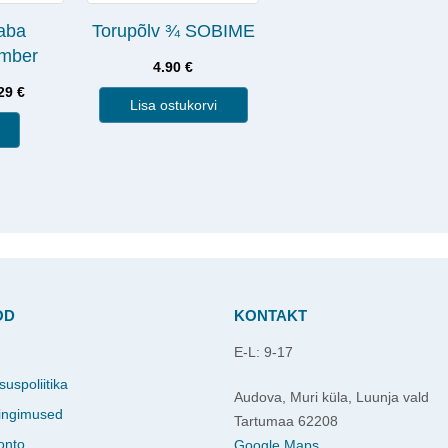
aba
Torupõlv ¾ SOBIME
amber
4.90
€
.29
€
Lisa ostukorvi
OD
KONTAKT
E-L: 9-17
d
suspoliitika
Audova, Muri küla, Luunja vald
ingimused
Tartumaa 62208
onto
Google Maps