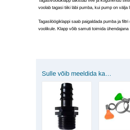
Tagasivooluklapp takistab vee ja kogunenud sette
voolab tagasi tiiki läbi pumba, kui pump on välja l
Tagasilöögiklappi saab paigaldada pumba ja filtri
voolikule. Klapp võib samuti toimida ühendajana 
Sulle võib meeldida ka…