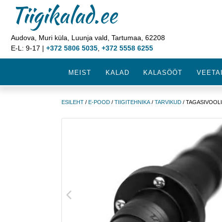
Tiigikalad.ee
Audova, Muri küla, Luunja vald, Tartumaa, 62208
E-L: 9-17 |
+372 5806 5035
,
+372 5558 6255
MEIST
KALAD
KALASÖÖT
VEETA
ESILEHT
/
E-POOD
/
TIIGITEHNIKA
/
TARVIKUD
/ TAGASIVOOL