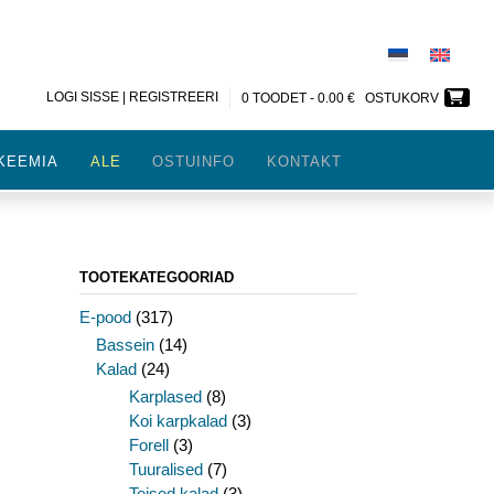
LOGI SISSE | REGISTREERI
0 TOODET -
0.00
€
OSTUKORV
KEEMIA
ALE
OSTUINFO
KONTAKT
TOOTEKATEGOORIAD
E-pood
(317)
Bassein
(14)
Kalad
(24)
Karplased
(8)
Koi karpkalad
(3)
Forell
(3)
Tuuralised
(7)
Teised kalad
(3)