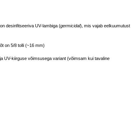
on desinfitseeriva UV-lambiga (
germicidal
), mis vajab eelkuumutust
õt on 5/8 tolli (~16 mm)
a UV-kiirguse võimsusega variant (võimsam kui tavaline