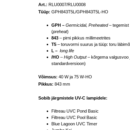
Art.:
RLU0007/RLU0008
Tüüp:
GPH843T5L/GPH843T5L-HO
GPH –
Germicidal, Preheated –
tegemist 
(
preheat
)
843
– pirni pikkus millimeetrites
T5
– toruvormi suurus ja tüüp: toru läbimõ
L –
long life
/HO
–
High Output
– kõrgema valgusvoo j
standardversioon)
Võimsus:
40 W ja 75 W-HO
Pikkus:
843 mm
Sobib järgmistele UV-C lampidele:
Filtreau UVC Pond Basic
Filtreau UVC Pool Basic
Blue Lagoon UVC Timer