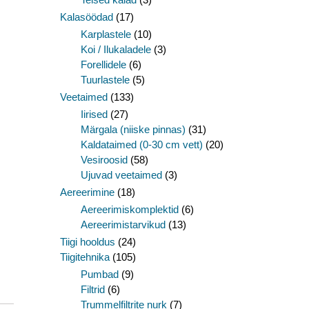
Kalasöödad
(17)
Karplastele
(10)
Koi / Ilukaladele
(3)
Forellidele
(6)
Tuurlastele
(5)
Veetaimed
(133)
Iirised
(27)
Märgala (niiske pinnas)
(31)
Kaldataimed (0-30 cm vett)
(20)
Vesiroosid
(58)
Ujuvad veetaimed
(3)
Aereerimine
(18)
Aereerimiskomplektid
(6)
Aereerimistarvikud
(13)
Tiigi hooldus
(24)
Tiigitehnika
(105)
Pumbad
(9)
Filtrid
(6)
Trummelfiltrite nurk
(7)