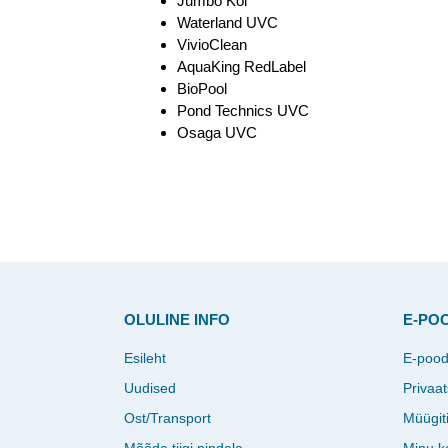
Jumbo Koi
Waterland UVC
VivioClean
AquaKing RedLabel
BioPool
Pond Technics UVC
Osaga UVC
OLULINE INFO
E-PO
Esileht
E-poo
Uudised
Privaat
Ost/Transport
Müügit
Mõõda tiigi pindala
Minu k