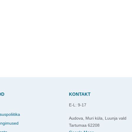
OD
KONTAKT
E-L: 9-17
d
suspoliitika
Audova, Muri küla, Luunja vald
ingimused
Tartumaa 62208
onto