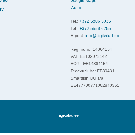
Google Maps
Waze
rv
Tel.:
+372 5806 5035
Tel.:
+372 5558 6255
E-post:
info@tiigikalad.ee
Reg. num.: 14364154
VAT: EE102073142
EORI: EE14364154
Tegevusluba: EE39431
Smartfish OÜ a/a:
EE477700771002840351
Tiigikalad.ee