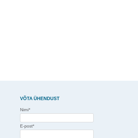
VÕTA ÜHENDUST
Nimi*
E-post*