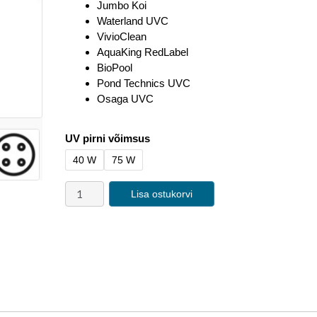
Jumbo Koi
Waterland UVC
VivioClean
AquaKing RedLabel
BioPool
Pond Technics UVC
Osaga UVC
UV pirni võimsus
40 W
75 W
Lisa ostukorvi