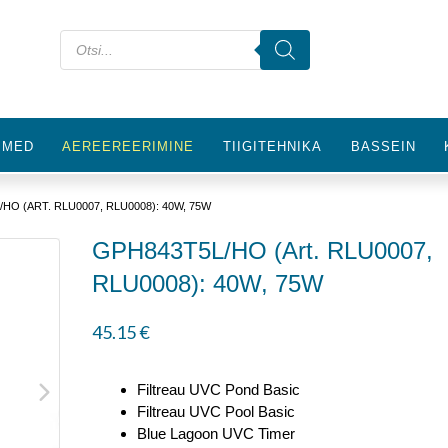
IMED
AEREEREERIMINE
TIIGITEHNIKA
BASSEIN
/HO (ART. RLU0007, RLU0008): 40W, 75W
GPH843T5L/HO (Art. RLU0007,
RLU0008): 40W, 75W
45.15
€
Filtreau UVC Pond Basic
Filtreau UVC Pool Basic
Blue Lagoon UVC Timer