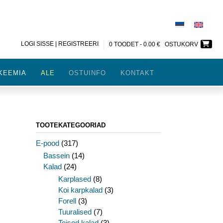
LOGI SISSE | REGISTREERI
0 TOODET -
0.00
€
OSTUKORV
KEEMIA
ALE
OSTUINFO
KONTAKT
TOOTEKATEGOORIAD
E-pood
(317)
Bassein
(14)
Kalad
(24)
Karplased
(8)
Koi karpkalad
(3)
Forell
(3)
Tuuralised
(7)
Teised kalad
(3)