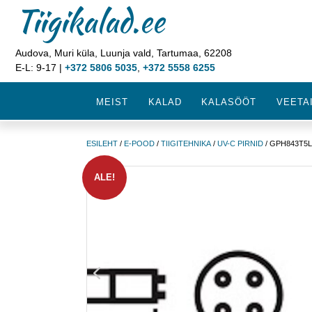
Tiigikalad.ee
Audova, Muri küla, Luunja vald, Tartumaa, 62208
E-L: 9-17 |
+372 5806 5035
,
+372 5558 6255
MEIST
KALAD
KALASÖÖT
VEETA
ESILEHT
/
E-POOD
/
TIIGITEHNIKA
/
UV-C PIRNID
/ GPH843T5L
ALE!