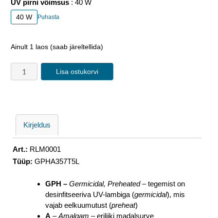
UV pirni võimsus
40 W
40 W
Puhasta
Ainult 1 laos (saab järeltellida)
Lisa ostukorvi
Kirjeldus
Art.:
RLM0001
Tüüp:
GPHA357T5L
GPH –
Germicidal, Preheated –
tegemist on
desinfitseeriva UV-lambiga (
germicidal
), mis
vajab eelkuumutust (
preheat
)
A
–
Amalgam
– eriliiki madalsurve