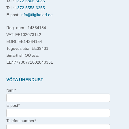
Tel.:
+372 5806 5035
Tel.:
+372 5558 6255
E-post:
info@tiigikalad.ee
Reg. num.: 14364154
VAT: EE102073142
EORI: EE14364154
Tegevusluba: EE39431
Smartfish OÜ a/a:
EE477700771002840351
VÕTA ÜHENDUST
Nimi*
E-post*
Telefoninumber*