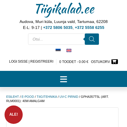
Tiigikalad.ee
Audova, Muri küla, Luunja vald, Tartumaa, 62208
E-L: 9-17 |
+372 5806 5035
,
+372 5558 6255
LOGI SISSE | REGISTREERI
0 TOODET -
0.00
€
OSTUKORV
ESILEHT
/
E-POOD
/
TIIGITEHNIKA
/
UV-C PIRNID
/ GPHA357T5L (ART.
RLM0001): 40W AMALGAM
ALE!