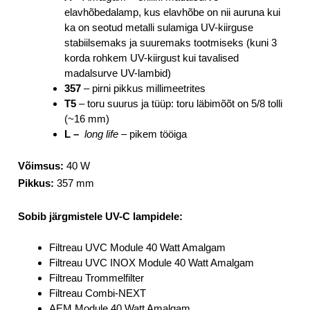
elavhõbedalamp, kus elavhõbe on nii auruna kui
ka on seotud metalli sulamiga UV-kiirguse
stabiilsemaks ja suuremaks tootmiseks (kuni 3
korda rohkem UV-kiirgust kui tavalised
madalsurve UV-lambid)
357
– pirni pikkus millimeetrites
T5
– toru suurus ja tüüp: toru läbimõõt on 5/8 tolli
(~16 mm)
L –
long life
– pikem tööiga
Võimsus:
40 W
Pikkus:
357 mm
Sobib järgmistele UV-C lampidele:
Filtreau UVC Module 40 Watt Amalgam
Filtreau UVC INOX Module 40 Watt Amalgam
Filtreau Trommelfilter
Filtreau Combi-NEXT
AEM Module 40 Watt Amalgam