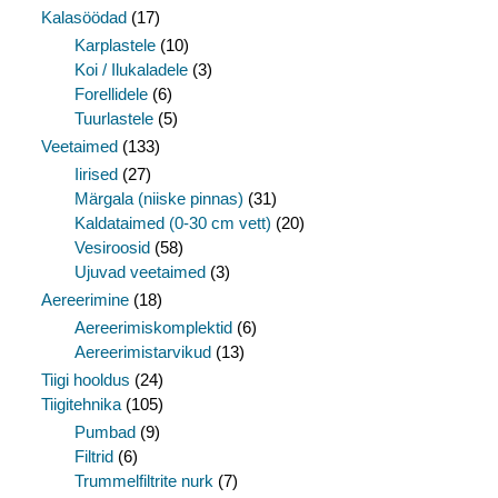
Kalasöödad
(17)
Karplastele
(10)
Koi / Ilukaladele
(3)
Forellidele
(6)
Tuurlastele
(5)
Veetaimed
(133)
Iirised
(27)
Märgala (niiske pinnas)
(31)
Kaldataimed (0-30 cm vett)
(20)
Vesiroosid
(58)
Ujuvad veetaimed
(3)
Aereerimine
(18)
Aereerimiskomplektid
(6)
Aereerimistarvikud
(13)
Tiigi hooldus
(24)
Tiigitehnika
(105)
Pumbad
(9)
Filtrid
(6)
Trummelfiltrite nurk
(7)