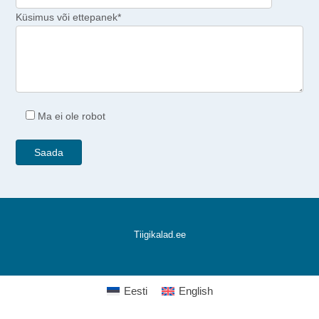
Küsimus või ettepanek*
Ma ei ole robot
Tiigikalad.ee
Eesti
English