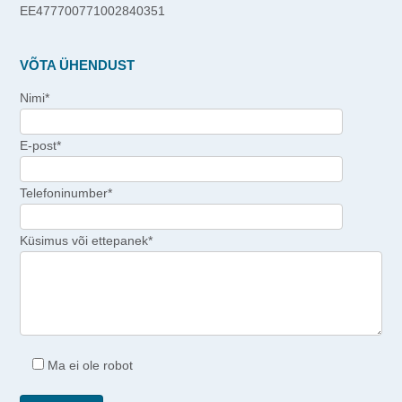
EE477700771002840351
VÕTA ÜHENDUST
Nimi*
E-post*
Telefoninumber*
Küsimus või ettepanek*
Ma ei ole robot