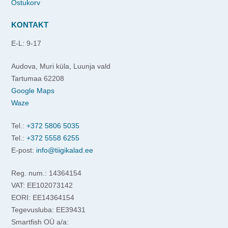
Ostukorv
KONTAKT
E-L: 9-17
Audova, Muri küla, Luunja vald
Tartumaa 62208
Google Maps
Waze
Tel.:
+372 5806 5035
Tel.:
+372 5558 6255
E-post:
info@tiigikalad.ee
Reg. num.: 14364154
VAT: EE102073142
EORI: EE14364154
Tegevusluba: EE39431
Smartfish OÜ a/a: