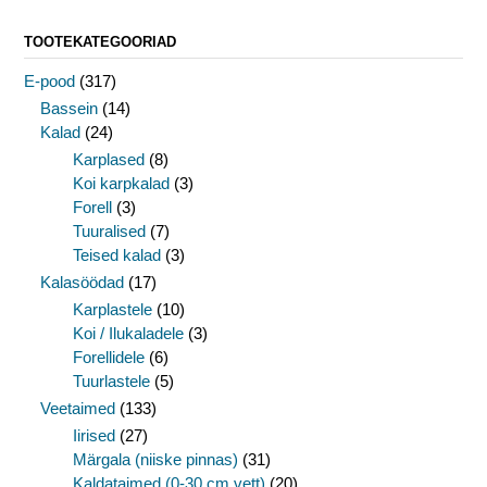
TOOTEKATEGOORIAD
E-pood
(317)
Bassein
(14)
Kalad
(24)
Karplased
(8)
Koi karpkalad
(3)
Forell
(3)
Tuuralised
(7)
Teised kalad
(3)
Kalasöödad
(17)
Karplastele
(10)
Koi / Ilukaladele
(3)
Forellidele
(6)
Tuurlastele
(5)
Veetaimed
(133)
Iirised
(27)
Märgala (niiske pinnas)
(31)
Kaldataimed (0-30 cm vett)
(20)