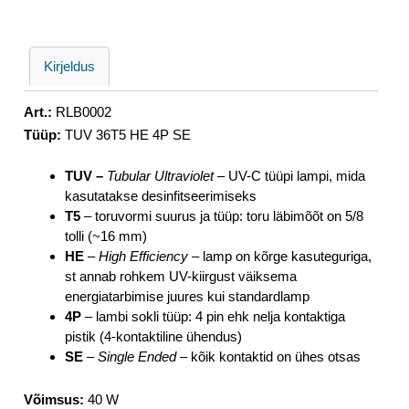
Kirjeldus
Art.:
RLB0002
Tüüp:
TUV 36T5 HE 4P SE
TUV –
Tubular Ultraviolet
– UV-C tüüpi lampi, mida
kasutatakse desinfitseerimiseks
T5
– toruvormi suurus ja tüüp: toru läbimõõt on 5/8
tolli (~16 mm)
HE
–
High Efficiency
– lamp on kõrge kasuteguriga,
st annab rohkem UV-kiirgust väiksema
energiatarbimise juures kui standardlamp
4P
– lambi sokli tüüp: 4 pin ehk nelja kontaktiga
pistik (4-kontaktiline ühendus)
SE
–
Single Ended
– kõik kontaktid on ühes otsas
Võimsus:
40 W