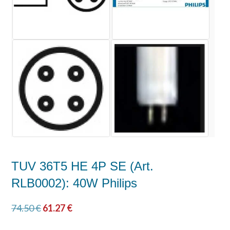
TUV 36T5 HE 4P SE (Art.
RLB0002): 40W Philips
74.50
€
61.27
€