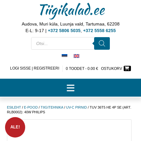
Tiigikalad.ee
Audova, Muri küla, Luunja vald, Tartumaa, 62208
E-L: 9-17 |
+372 5806 5035
,
+372 5558 6255
LOGI SISSE | REGISTREERI
0 TOODET -
0.00
€
OSTUKORV
ESILEHT
/
E-POOD
/
TIIGITEHNIKA
/
UV-C PIRNID
/ TUV 36T5 HE 4P SE (ART.
RLB0002): 40W PHILIPS
ALE!