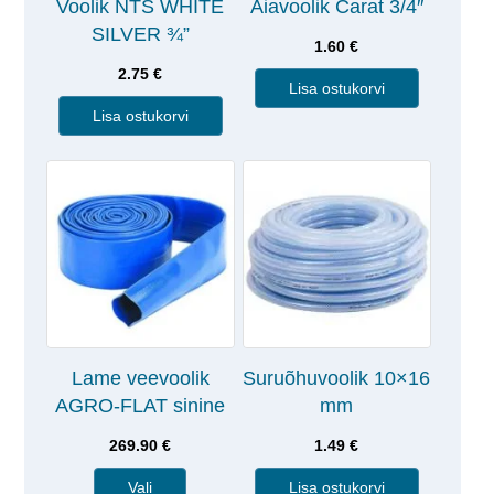
Voolik NTS WHITE
Aiavoolik Carat 3/4″
SILVER ¾”
1.60
€
2.75
€
Lisa ostukorvi
Lisa ostukorvi
Lame veevoolik
Suruõhuvoolik 10×16
AGRO-FLAT sinine
mm
269.90
€
1.49
€
Vali
Lisa ostukorvi