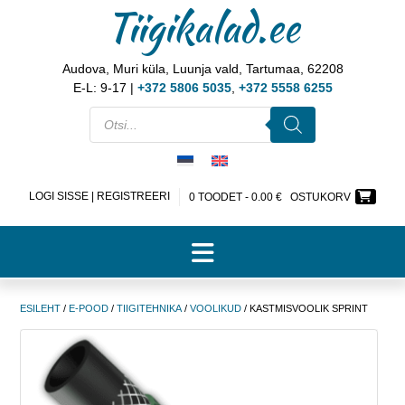
Tiigikalad.ee
Audova, Muri küla, Luunja vald, Tartumaa, 62208
E-L: 9-17 |
+372 5806 5035
,
+372 5558 6255
LOGI SISSE | REGISTREERI
0 TOODET -
0.00
€
OSTUKORV
ESILEHT
/
E-POOD
/
TIIGITEHNIKA
/
VOOLIKUD
/ KASTMISVOOLIK SPRINT