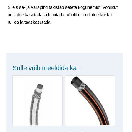
Sile sise- ja välispind takistab setete kogunemist, voolikut
on lihtne kasutada ja loputada. Voolikut on lihtne kokku
rullida ja taaskasutada.
Sulle võib meeldida ka…