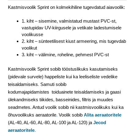
Kastmisvoolik Sprint on kolmekihiline tugevdatud aiavoolik:
1. kiht – sisemine, valmistatud mustast PVC-st,
vastupidav UV-kiirgusele ja vetikate ladestumisele
voolikusse
2. kiht – sünteetilisest kiust armeering, mis tugevdab
voolikut
3. kiht – välimine, roheline, pehmest PVC-st
Kastmisvoolik Sprint sobib tööstuslikuks kasutamiseks
(pidevale survele) happeliste kui ka leeliseliste vedelike
teisaldamiseks
.
Samuti sobib
kodumajapidamistes toiduainete teisaldamiseks
ja gaasi
ülekandmiseks tiikides, basseinides, filtris ja muudes
seadmetes.
Antud voolik sobib nii kastmisvoolikuks kui ka
õhuvoolikuks aeraatorile
.
Voolik sobib
Alita aeraatoritele
(AL-40, AL-60, AL-80, AL-100 ja AL-120) ja
Jecod
aeraatoritele
.