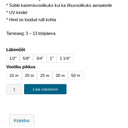
* Sobib kastmisvoolikuks kui ka õhuvoolikuks aeraatorile
* UV kindel
* Hind on toodud rulli kohta
Tarneaeg: 3 – 13 tööpäeva
Läbimõõt
1/2"
5/8"
3/4"
1"
1 1/4"
Vooliku pikkus
10 m
20 m
25 m
30 m
50 m
Lisa ostukorvi
Kirjeldus