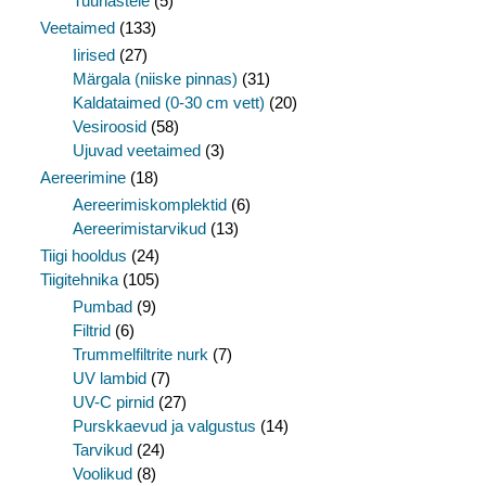
Tuurlastele
(5)
Veetaimed
(133)
Iirised
(27)
Märgala (niiske pinnas)
(31)
Kaldataimed (0-30 cm vett)
(20)
Vesiroosid
(58)
Ujuvad veetaimed
(3)
Aereerimine
(18)
Aereerimiskomplektid
(6)
Aereerimistarvikud
(13)
Tiigi hooldus
(24)
Tiigitehnika
(105)
Pumbad
(9)
Filtrid
(6)
Trummelfiltrite nurk
(7)
UV lambid
(7)
UV-C pirnid
(27)
Purskkaevud ja valgustus
(14)
Tarvikud
(24)
Voolikud
(8)