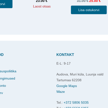
23.00
€
31.00
€
25.00
€
orvi
Laost otsas
Lisa ostukorvi
OD
KONTAKT
E-L: 9-17
d
suspoliitika
Audova, Muri küla, Luunja vald
ingimused
Tartumaa 62208
onto
Google Maps
Waze
rv
Tel.:
+372 5806 5035