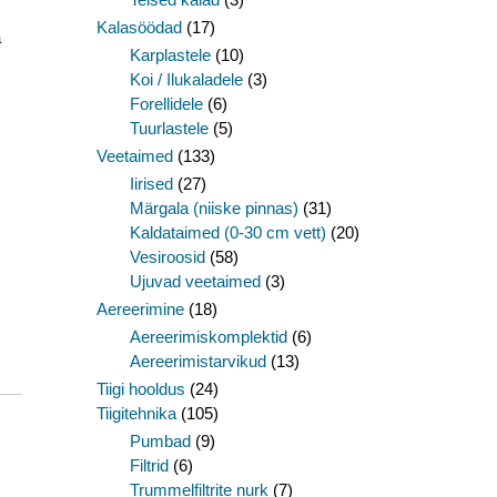
Kalasöödad
(17)
a
Karplastele
(10)
Koi / Ilukaladele
(3)
Forellidele
(6)
Tuurlastele
(5)
Veetaimed
(133)
Iirised
(27)
Märgala (niiske pinnas)
(31)
Kaldataimed (0-30 cm vett)
(20)
Vesiroosid
(58)
Ujuvad veetaimed
(3)
Aereerimine
(18)
Aereerimiskomplektid
(6)
Aereerimistarvikud
(13)
Tiigi hooldus
(24)
Tiigitehnika
(105)
Pumbad
(9)
Filtrid
(6)
Trummelfiltrite nurk
(7)