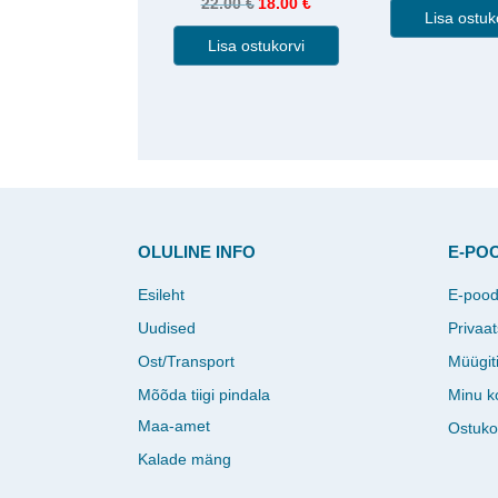
22.00
€
18.00
€
Lisa ostuk
Lisa ostukorvi
OLULINE INFO
E-PO
Esileht
E-poo
Uudised
Privaat
Ost/Transport
Müügit
Mõõda tiigi pindala
Minu k
Maa-amet
Ostuko
Kalade mäng