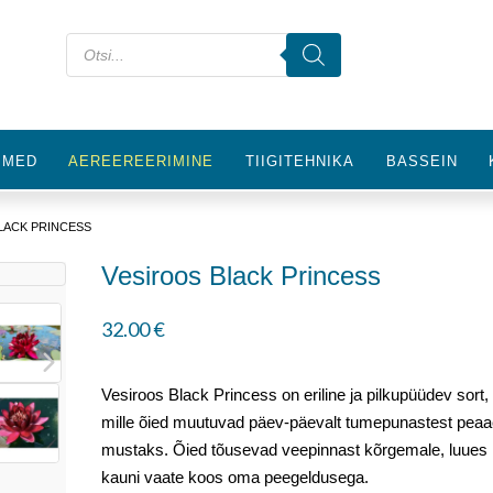
IMED
AEREEREERIMINE
TIIGITEHNIKA
BASSEIN
LACK PRINCESS
Vesiroos Black Princess
32.00
€
Vesiroos Black Princess on eriline ja pilkupüüdev sort,
mille õied muutuvad päev-päevalt tumepunastest pea
mustaks. Õied tõusevad veepinnast kõrgemale, luues
kauni vaate koos oma peegeldusega.