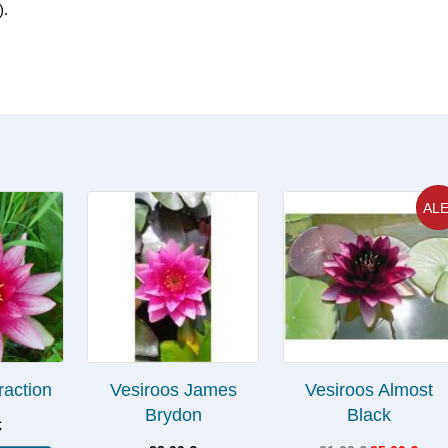
).
ALE
raction
Vesiroos James
Vesiroos Almost
Brydon
Black
€