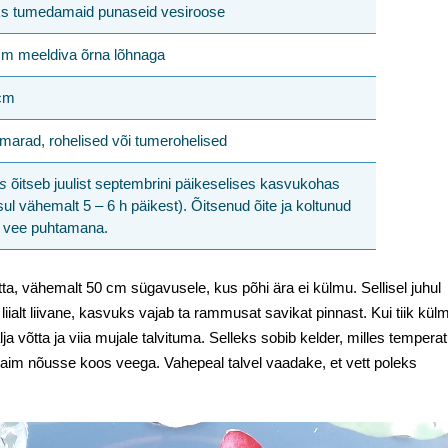
üks tumedamaid punaseid vesiroose
cm meeldiva õrna lõhnaga
 cm
marad, rohelised või tumerohelised
ss
õitseb juulist septembrini päikeselises kasvukohas
l vähemalt 5 – 6 h päikest). Õitsenud õite ja koltunud
a vee puhtamana.
tta, vähemalt 50 cm sügavusele, kus põhi ära ei külmu. Sellisel juhul
a liialt liivane, kasvuks vajab ta rammusat savikat pinnast. Kui tiik kül
lja võtta ja viia mujale talvituma. Selleks sobib kelder, milles tempera
 taim nõusse koos veega. Vahepeal talvel vaadake, et vett poleks