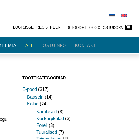
LOGI SISSE | REGISTREERI
0 TOODET -
0.00
€
OSTUKORV
KEEMIA
ALE
OSTUINFO
KONTAKT
TOOTEKATEGOORIAD
E-pood
(317)
Bassein
(14)
Kalad
(24)
Karplased
(8)
Koi karpkalad
(3)
aegu
Forell
(3)
Tuuralised
(7)
Teised kalad
(3)