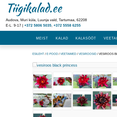
Tiigikalad.ee
Audova, Muri küla, Luunja vald, Tartumaa, 62208
E-L: 9-17 |
+372 5806 5035
,
+372 5558 6255
MEIST
KALAD
KALASÖÖT
VEETA
ESILEHT
/
E-POOD
/
VEETAIMED
/
VESIROOSID
/ VESIROOS B