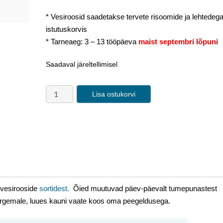
* Vesiroosid saadetakse tervete risoomide ja lehtedeg
istutuskorvis
* Tarneaeg: 3 – 13 tööpäeva
maist septembri lõpuni
Saadaval järeltellimisel
Lisa ostukorvi
vesirooside
sortidest
.
Õied muutuvad päev-päevalt tumepunastest
rgemale, luues kauni vaate koos oma peegeldusega.