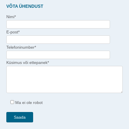
VÕTA ÜHENDUST
Nimi*
E-post*
Telefoninumber*
Küsimus või ettepanek*
Ma ei ole robot