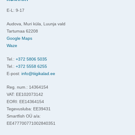
E-L: 9-17
Audova, Muri küla, Luunja vald
Tartumaa 62208
Google Maps
Waze
Tel.:
+372 5806 5035
Tel.:
+372 5558 6255
E-post:
info@tiigikalad.ee
Reg. num.: 14364154
VAT: EE102073142
EORI: EE14364154
Tegevusluba: EE39431
Smartfish OÜ a/a:
EE477700771002840351