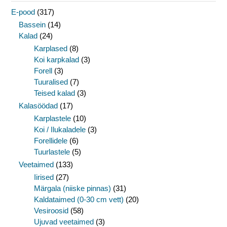
E-pood
(317)
Bassein
(14)
Kalad
(24)
Karplased
(8)
Koi karpkalad
(3)
Forell
(3)
Tuuralised
(7)
Teised kalad
(3)
Kalasöödad
(17)
Karplastele
(10)
Koi / Ilukaladele
(3)
Forellidele
(6)
Tuurlastele
(5)
Veetaimed
(133)
Iirised
(27)
Märgala (niiske pinnas)
(31)
Kaldataimed (0-30 cm vett)
(20)
Vesiroosid
(58)
Ujuvad veetaimed
(3)