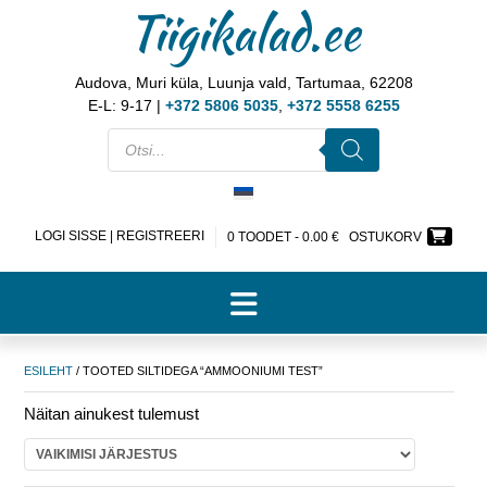
Tiigikalad.ee
Audova, Muri küla, Luunja vald, Tartumaa, 62208
E-L: 9-17 |
+372 5806 5035
,
+372 5558 6255
LOGI SISSE | REGISTREERI
0 TOODET -
0.00
€
OSTUKORV
ESILEHT
/ TOOTED SILTIDEGA “AMMOONIUMI TEST”
Näitan ainukest tulemust