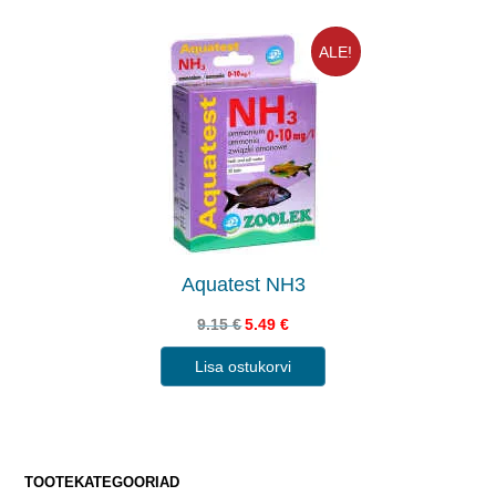
ALE!
Aquatest NH3
9.15
€
5.49
€
Lisa ostukorvi
TOOTEKATEGOORIAD