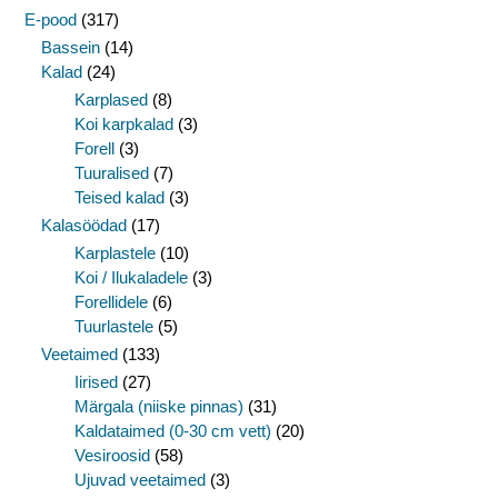
E-pood
(317)
Bassein
(14)
Kalad
(24)
Karplased
(8)
Koi karpkalad
(3)
Forell
(3)
Tuuralised
(7)
Teised kalad
(3)
Kalasöödad
(17)
Karplastele
(10)
Koi / Ilukaladele
(3)
Forellidele
(6)
Tuurlastele
(5)
Veetaimed
(133)
Iirised
(27)
Märgala (niiske pinnas)
(31)
Kaldataimed (0-30 cm vett)
(20)
Vesiroosid
(58)
Ujuvad veetaimed
(3)