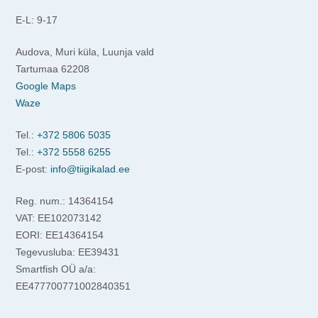
E-L: 9-17
Audova, Muri küla, Luunja vald
Tartumaa 62208
Google Maps
Waze
Tel.:
+372 5806 5035
Tel.:
+372 5558 6255
E-post:
info@tiigikalad.ee
Reg. num.: 14364154
VAT: EE102073142
EORI: EE14364154
Tegevusluba: EE39431
Smartfish OÜ a/a:
EE477700771002840351