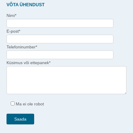
VÕTA ÜHENDUST
Nimi*
E-post*
Telefoninumber*
Küsimus või ettepanek*
Ma ei ole robot