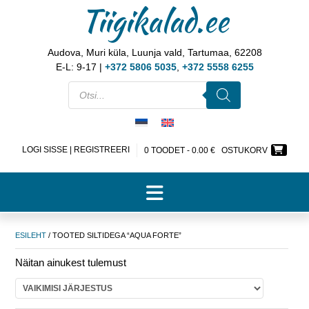
Tiigikalad.ee
Audova, Muri küla, Luunja vald, Tartumaa, 62208
E-L: 9-17 |
+372 5806 5035
,
+372 5558 6255
LOGI SISSE | REGISTREERI
0 TOODET -
0.00
€
OSTUKORV
ESILEHT
/ TOOTED SILTIDEGA “AQUA FORTE”
Näitan ainukest tulemust