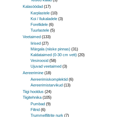
Kalasöödad
(17)
Karplastele
(10)
Koi / Ilukaladele
(3)
Forellidele
(6)
Tuurlastele
(5)
Veetaimed
(133)
Iirised
(27)
Märgala (niiske pinnas)
(31)
Kaldataimed (0-30 cm vett)
(20)
Vesiroosid
(58)
Ujuvad veetaimed
(3)
Aereerimine
(18)
Aereerimiskomplektid
(6)
Aereerimistarvikud
(13)
Tiigi hooldus
(24)
Tiigitehnika
(105)
Pumbad
(9)
Filtrid
(6)
Trummelfiltrite nurk
(7)