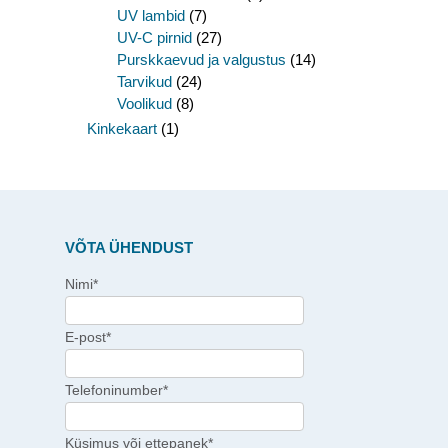
UV lambid
(7)
UV-C pirnid
(27)
Purskkaevud ja valgustus
(14)
Tarvikud
(24)
Voolikud
(8)
Kinkekaart
(1)
VÕTA ÜHENDUST
Nimi*
E-post*
Telefoninumber*
Küsimus või ettepanek*