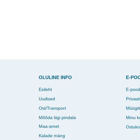
OLULINE INFO
E-PO
Esileht
E-poo
Uudised
Privaat
Ost/Transport
Müügit
Mõõda tiigi pindala
Minu k
Maa-amet
Ostuko
Kalade mäng