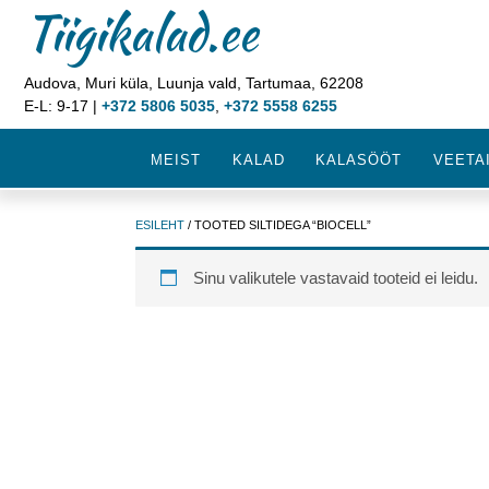
Tiigikalad.ee
Audova, Muri küla, Luunja vald, Tartumaa, 62208
E-L: 9-17 |
+372 5806 5035
,
+372 5558 6255
MEIST
KALAD
KALASÖÖT
VEETA
ESILEHT
/ TOOTED SILTIDEGA “BIOCELL”
Sinu valikutele vastavaid tooteid ei leidu.