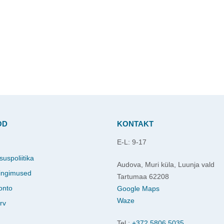
OD
KONTAKT
E-L: 9-17
d
suspoliitika
Audova, Muri küla, Luunja vald
ingimused
Tartumaa 62208
onto
Google Maps
Waze
rv
Tel.:
+372 5806 5035