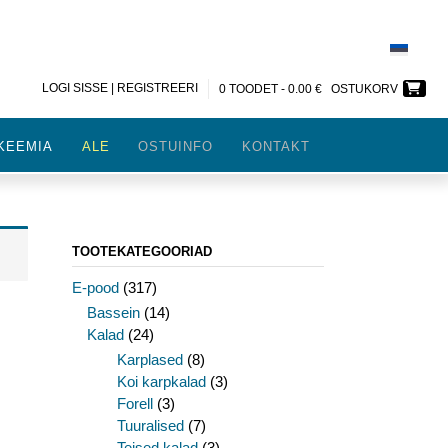
LOGI SISSE | REGISTREERI
0 TOODET -
0.00
€
OSTUKORV
KEEMIA
ALE
OSTUINFO
KONTAKT
TOOTEKATEGOORIAD
E-pood
(317)
Bassein
(14)
Kalad
(24)
Karplased
(8)
Koi karpkalad
(3)
Forell
(3)
Tuuralised
(7)
Teised kalad
(3)