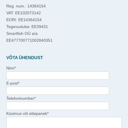
Reg. num.: 14364154
VAT: EE102073142
EORI: EE14364154
Tegevusluba: EE39431
Smartfish OÜ a/a:
EE477700771002840351
VÕTA ÜHENDUST
Nimi*
E-post*
Telefoninumber*
Küsimus või ettepanek*