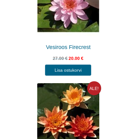
Vesiroos Firecrest
27.00
€
20.00
€
Lisa ostukorvi
ALE!