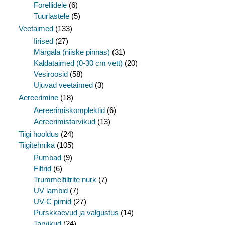
Forellidele
(6)
Tuurlastele
(5)
Veetaimed
(133)
Iirised
(27)
Märgala (niiske pinnas)
(31)
Kaldataimed (0-30 cm vett)
(20)
Vesiroosid
(58)
Ujuvad veetaimed
(3)
Aereerimine
(18)
Aereerimiskomplektid
(6)
Aereerimistarvikud
(13)
Tiigi hooldus
(24)
Tiigitehnika
(105)
Pumbad
(9)
Filtrid
(6)
Trummelfiltrite nurk
(7)
UV lambid
(7)
UV-C pirnid
(27)
Purskkaevud ja valgustus
(14)
Tarvikud
(24)