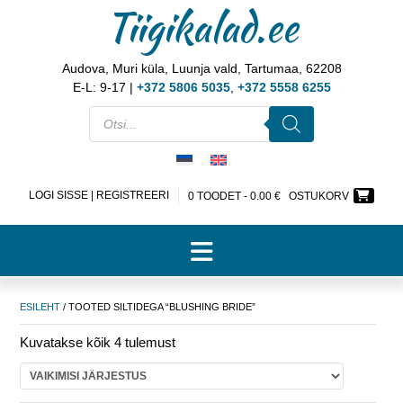
Tiigikalad.ee
Audova, Muri küla, Luunja vald, Tartumaa, 62208
E-L: 9-17 |
+372 5806 5035
,
+372 5558 6255
LOGI SISSE | REGISTREERI
0 TOODET -
0.00
€
OSTUKORV
ESILEHT
/ TOOTED SILTIDEGA “BLUSHING BRIDE”
Kuvatakse kõik 4 tulemust