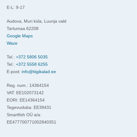
E-L: 9-17
Audova, Muri küla, Luunja vald
Tartumaa 62208
Google Maps
Waze
Tel.:
+372 5806 5035
Tel.:
+372 5558 6255
E-post:
info@tiigikalad.ee
Reg. num.: 14364154
VAT: EE102073142
EORI: EE14364154
Tegevusluba: EE39431
Smartfish OÜ a/a:
EE477700771002840351