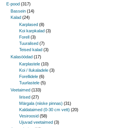
E-pood
(317)
Bassein
(14)
Kalad
(24)
Karplased
(8)
Koi karpkalad
(3)
Forell
(3)
Tuuralised
(7)
Teised kalad
(3)
Kalasöödad
(17)
Karplastele
(10)
Koi / Ilukaladele
(3)
Forellidele
(6)
Tuurlastele
(5)
Veetaimed
(133)
Iirised
(27)
Märgala (niiske pinnas)
(31)
Kaldataimed (0-30 cm vett)
(20)
Vesiroosid
(58)
Ujuvad veetaimed
(3)