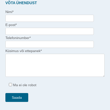
VÕTA ÜHENDUST
Nimi*
E-post*
Telefoninumber*
Küsimus või ettepanek*
Ma ei ole robot