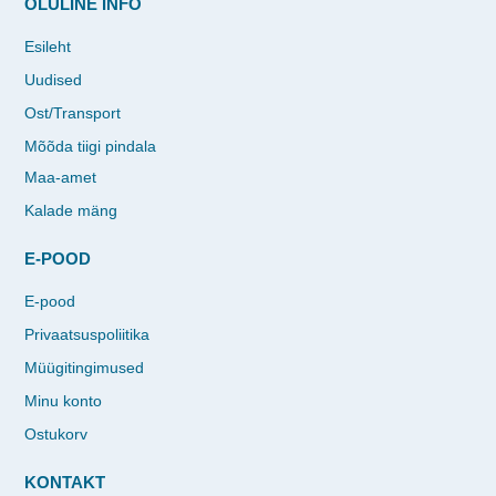
OLULINE INFO
Esileht
Uudised
Ost/Transport
Mõõda tiigi pindala
Maa-amet
Kalade mäng
E-POOD
E-pood
Privaatsuspoliitika
Müügitingimused
Minu konto
Ostukorv
KONTAKT