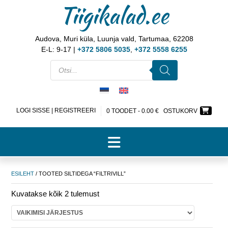
Tiigikalad.ee
Audova, Muri küla, Luunja vald, Tartumaa, 62208
E-L: 9-17 |
+372 5806 5035
,
+372 5558 6255
LOGI SISSE | REGISTREERI
0 TOODET -
0.00
€
OSTUKORV
ESILEHT
/ TOOTED SILTIDEGA “FILTRIVILL”
Kuvatakse kõik 2 tulemust