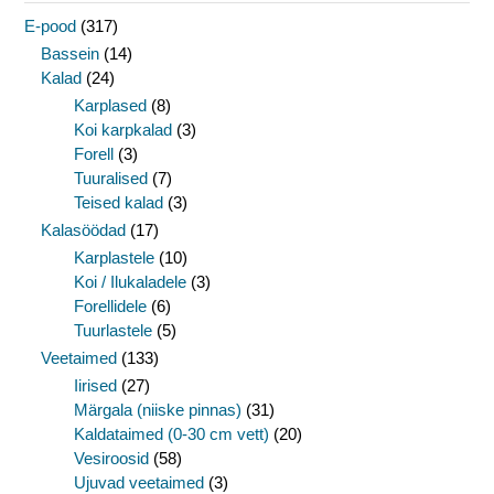
E-pood
(317)
Bassein
(14)
Kalad
(24)
Karplased
(8)
Koi karpkalad
(3)
Forell
(3)
Tuuralised
(7)
Teised kalad
(3)
Kalasöödad
(17)
Karplastele
(10)
Koi / Ilukaladele
(3)
Forellidele
(6)
Tuurlastele
(5)
Veetaimed
(133)
Iirised
(27)
Märgala (niiske pinnas)
(31)
Kaldataimed (0-30 cm vett)
(20)
Vesiroosid
(58)
Ujuvad veetaimed
(3)