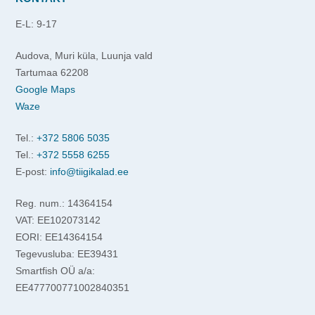
E-L: 9-17
Audova, Muri küla, Luunja vald
Tartumaa 62208
Google Maps
Waze
Tel.:
+372 5806 5035
Tel.:
+372 5558 6255
E-post:
info@tiigikalad.ee
Reg. num.: 14364154
VAT: EE102073142
EORI: EE14364154
Tegevusluba: EE39431
Smartfish OÜ a/a:
EE477700771002840351