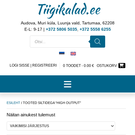
Tiigikalad.ee
Audova, Muri küla, Luunja vald, Tartumaa, 62208
E-L: 9-17 |
+372 5806 5035
,
+372 5558 6255
LOGI SISSE | REGISTREERI
0 TOODET -
0.00
€
OSTUKORV
ESILEHT
/ TOOTED SILTIDEGA “HIGH OUTPUT”
Näitan ainukest tulemust