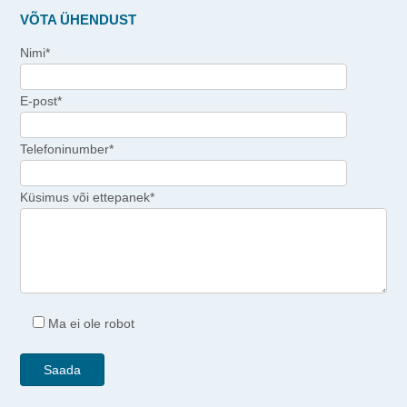
VÕTA ÜHENDUST
Nimi*
E-post*
Telefoninumber*
Küsimus või ettepanek*
Ma ei ole robot