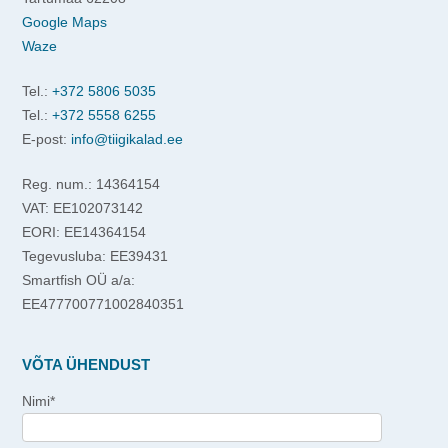
Google Maps
Waze
Tel.:
+372 5806 5035
Tel.:
+372 5558 6255
E-post:
info@tiigikalad.ee
Reg. num.: 14364154
VAT: EE102073142
EORI: EE14364154
Tegevusluba: EE39431
Smartfish OÜ a/a:
EE477700771002840351
VÕTA ÜHENDUST
Nimi*