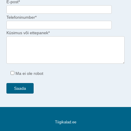
E-post*
Telefoninumber*
Küsimus või ettepanek*
Ma ei ole robot
Tiigikalad.ee