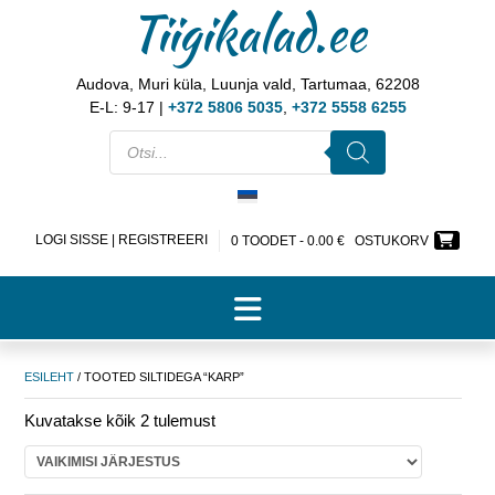
Tiigikalad.ee
Audova, Muri küla, Luunja vald, Tartumaa, 62208
E-L: 9-17 |
+372 5806 5035
,
+372 5558 6255
LOGI SISSE | REGISTREERI
0 TOODET -
0.00
€
OSTUKORV
ESILEHT
/ TOOTED SILTIDEGA “KARP”
Kuvatakse kõik 2 tulemust