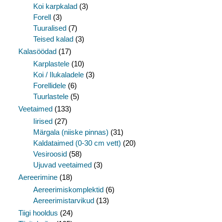
Koi karpkalad
(3)
Forell
(3)
Tuuralised
(7)
Teised kalad
(3)
Kalasöödad
(17)
Karplastele
(10)
Koi / Ilukaladele
(3)
Forellidele
(6)
Tuurlastele
(5)
Veetaimed
(133)
Iirised
(27)
Märgala (niiske pinnas)
(31)
Kaldataimed (0-30 cm vett)
(20)
Vesiroosid
(58)
Ujuvad veetaimed
(3)
Aereerimine
(18)
Aereerimiskomplektid
(6)
Aereerimistarvikud
(13)
Tiigi hooldus
(24)