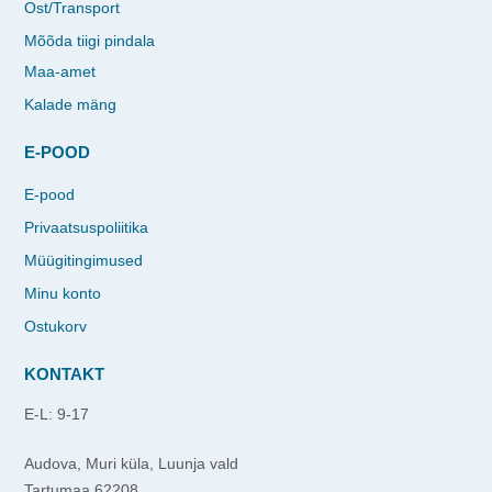
Ost/Transport
Mõõda tiigi pindala
Maa-amet
Kalade mäng
E-POOD
E-pood
Privaatsuspoliitika
Müügitingimused
Minu konto
Ostukorv
KONTAKT
E-L: 9-17
Audova, Muri küla, Luunja vald
Tartumaa 62208