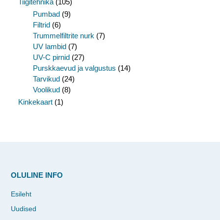
Tiigitehnika
(105)
Pumbad
(9)
Filtrid
(6)
Trummelfiltrite nurk
(7)
UV lambid
(7)
UV-C pirnid
(27)
Purskkaevud ja valgustus
(14)
Tarvikud
(24)
Voolikud
(8)
Kinkekaart
(1)
OLULINE INFO
Esileht
Uudised