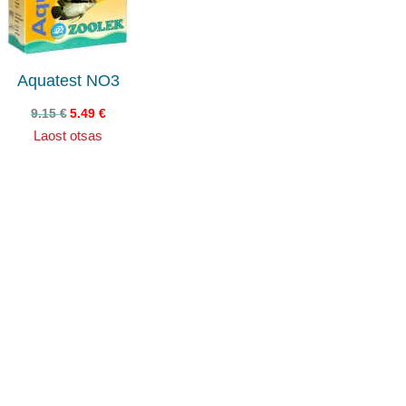
Aquatest NO3
9.15
€
5.49
€
Laost otsas