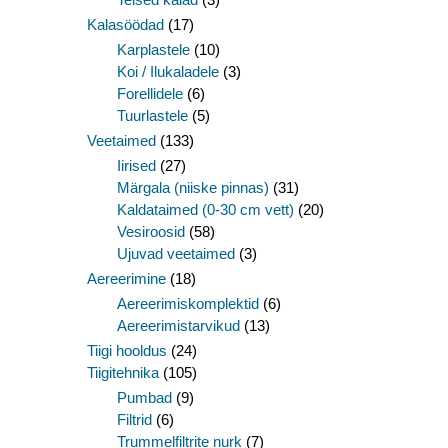
Kalasöödad
(17)
Karplastele
(10)
Koi / Ilukaladele
(3)
Forellidele
(6)
Tuurlastele
(5)
Veetaimed
(133)
Iirised
(27)
Märgala (niiske pinnas)
(31)
Kaldataimed (0-30 cm vett)
(20)
Vesiroosid
(58)
Ujuvad veetaimed
(3)
Aereerimine
(18)
Aereerimiskomplektid
(6)
Aereerimistarvikud
(13)
Tiigi hooldus
(24)
Tiigitehnika
(105)
Pumbad
(9)
Filtrid
(6)
Trummelfiltrite nurk
(7)