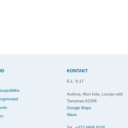
OD
KONTAKT
E-L: 9-17
d
suspoliitika
Audova, Muri küla, Luunja vald
ingimused
Tartumaa 62208
onto
Google Maps
Waze
rv
Tel.:
+372 5806 5035