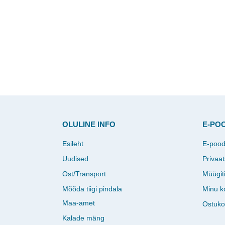
OLULINE INFO
E-PO
Esileht
E-poo
Uudised
Privaat
Ost/Transport
Müügit
Mõõda tiigi pindala
Minu k
Maa-amet
Ostuko
Kalade mäng