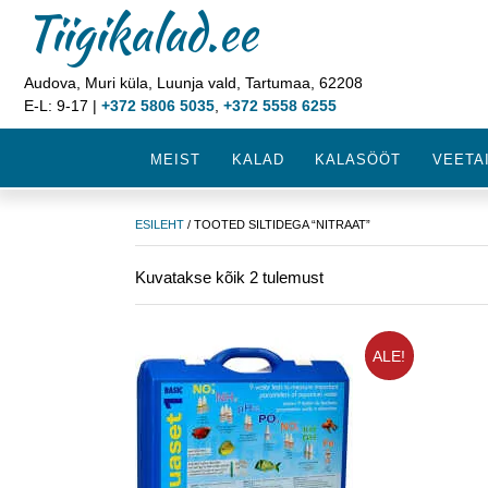
Tiigikalad.ee
Audova, Muri küla, Luunja vald, Tartumaa, 62208
E-L: 9-17 |
+372 5806 5035
,
+372 5558 6255
MEIST
KALAD
KALASÖÖT
VEETA
ESILEHT
/ TOOTED SILTIDEGA “NITRAAT”
Kuvatakse kõik 2 tulemust
ALE!