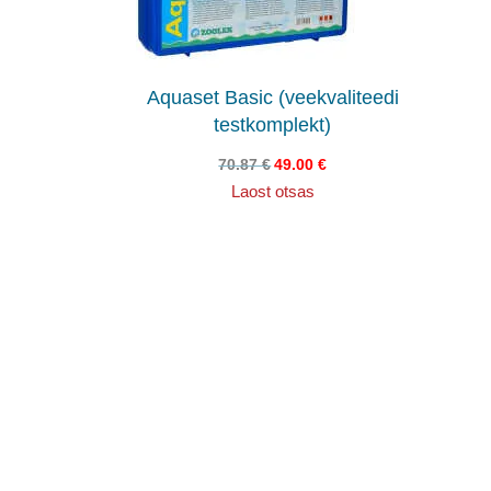
Aquaset Basic (veekvaliteedi
testkomplekt)
70.87
€
49.00
€
Laost otsas