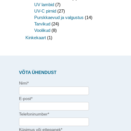
UV lambid
(7)
UV-C pirnid
(27)
Purskkaevud ja valgustus
(14)
Tarvikud
(24)
Voolikud
(8)
Kinkekaart
(1)
VÕTA ÜHENDUST
Nimi*
E-post*
Telefoninumber*
Küsimus või ettepanek*