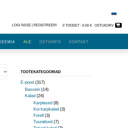
LOGI SISSE | REGISTREERI
0 TOODET -
0.00
€
OSTUKORV
KEEMIA
ALE
OSTUINFO
KONTAKT
TOOTEKATEGOORIAD
E-pood
(317)
Bassein
(14)
Kalad
(24)
Karplased
(8)
Koi karpkalad
(3)
Forell
(3)
Tuuralised
(7)
Teised kalad
(3)