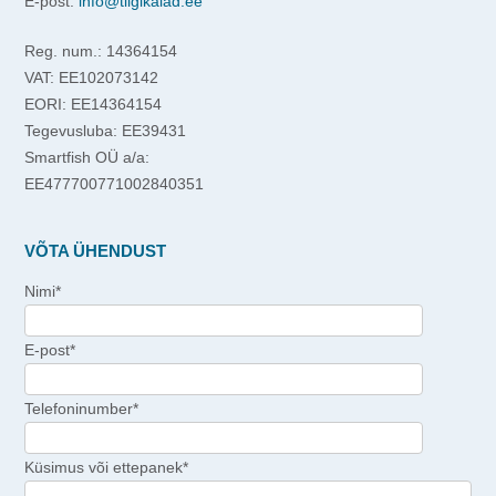
E-post:
info@tiigikalad.ee
Reg. num.: 14364154
VAT: EE102073142
EORI: EE14364154
Tegevusluba: EE39431
Smartfish OÜ a/a:
EE477700771002840351
VÕTA ÜHENDUST
Nimi*
E-post*
Telefoninumber*
Küsimus või ettepanek*