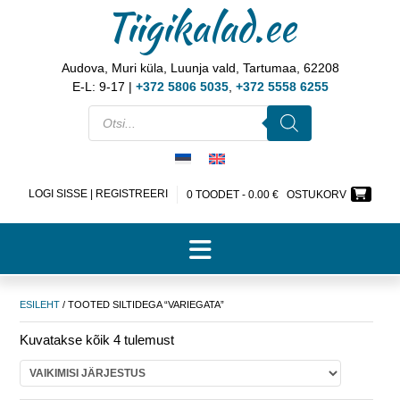
Tiigikalad.ee
Audova, Muri küla, Luunja vald, Tartumaa, 62208
E-L: 9-17 |
+372 5806 5035
,
+372 5558 6255
LOGI SISSE | REGISTREERI
0 TOODET -
0.00
€
OSTUKORV
ESILEHT
/ TOOTED SILTIDEGA “VARIEGATA”
Kuvatakse kõik 4 tulemust