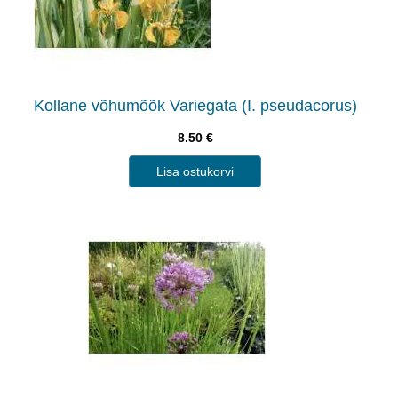
Kollane võhumõõk Variegata (I. pseudacorus)
8.50
€
Lisa ostukorvi