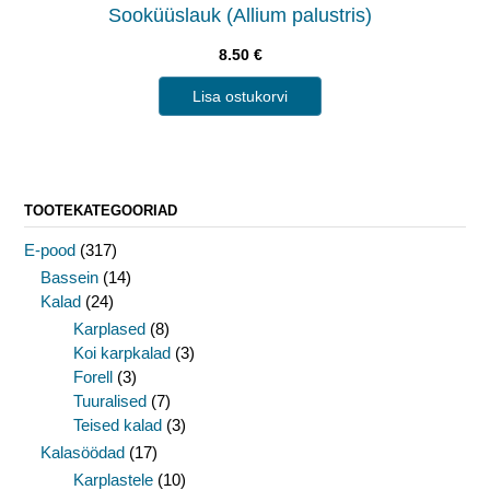
Sooküüslauk (Allium palustris)
8.50
€
Lisa ostukorvi
TOOTEKATEGOORIAD
E-pood
(317)
Bassein
(14)
Kalad
(24)
Karplased
(8)
Koi karpkalad
(3)
Forell
(3)
Tuuralised
(7)
Teised kalad
(3)
Kalasöödad
(17)
Karplastele
(10)