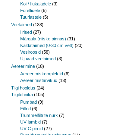
Koi / Ilukaladele
(3)
Forellidele
(6)
Tuurlastele
(5)
Veetaimed
(133)
Iirised
(27)
Märgala (niiske pinnas)
(31)
Kaldataimed (0-30 cm vett)
(20)
Vesiroosid
(58)
Ujuvad veetaimed
(3)
Aereerimine
(18)
Aereerimiskomplektid
(6)
Aereerimistarvikud
(13)
Tiigi hooldus
(24)
Tiigitehnika
(105)
Pumbad
(9)
Filtrid
(6)
Trummelfiltrite nurk
(7)
UV lambid
(7)
UV-C pirnid
(27)