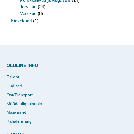
Purskkaevud ja valgustus
(14)
Tarvikud
(24)
Voolikud
(8)
Kinkekaart
(1)
OLULINE INFO
Esileht
Uudised
Ost/Transport
Mõõda tiigi pindala
Maa-amet
Kalade mäng