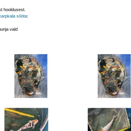
st hooldusest.
karpkala sööta
:
uunja vald