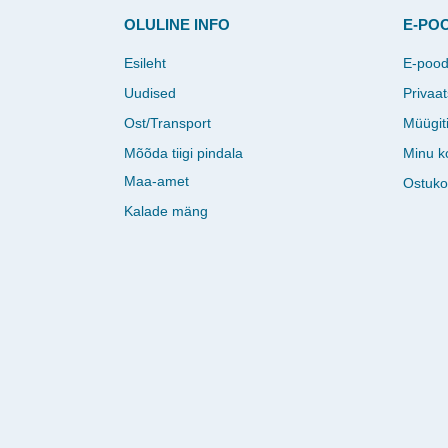
OLULINE INFO
E-PO
Esileht
E-poo
Uudised
Privaat
Ost/Transport
Müügit
Mõõda tiigi pindala
Minu k
Maa-amet
Ostuko
Kalade mäng