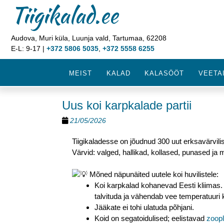
Tiigikalad.ee
Audova, Muri küla, Luunja vald, Tartumaa, 62208
E-L: 9-17 |
+372 5806 5035
,
+372 5558 6255
MEIST
KALAD
KALASÖÖT
VEETA
Uus koi karpkalade partii
21/05/2026
Tiigikaladesse on jõudnud 300 uut erksavärvili
Värvid: valged, hallikad, kollased, punased ja m
Mõned näpunäited uutele koi huvilistele:
Koi karpkalad kohanevad Eesti kliimas. 
talvituda ja vähendab vee temperatuuri 
Jääkate ei tohi ulatuda põhjani.
Koid on segatoidulised; eelistavad
zoopl