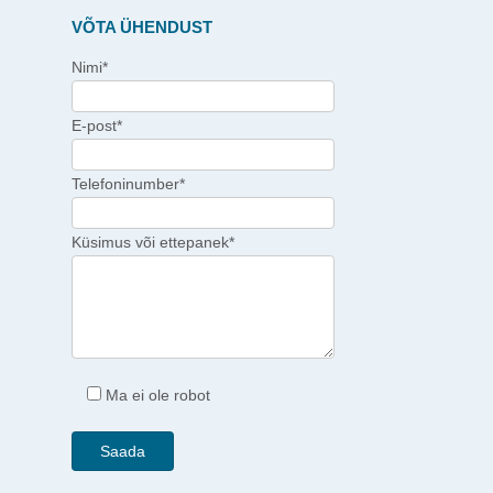
VÕTA ÜHENDUST
Nimi*
E-post*
Telefoninumber*
Küsimus või ettepanek*
Ma ei ole robot