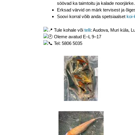
söövad ka taimtoitu ja kalade noorjärke.
Erksad värvid on märk tervisest ja õige
Soovi korral võib anda spetsiaalset
koi-
Tule kohale või
telli
: Audova, Muri küla, L
Oleme avatud E–L 9–17
Tel: 5806 5035