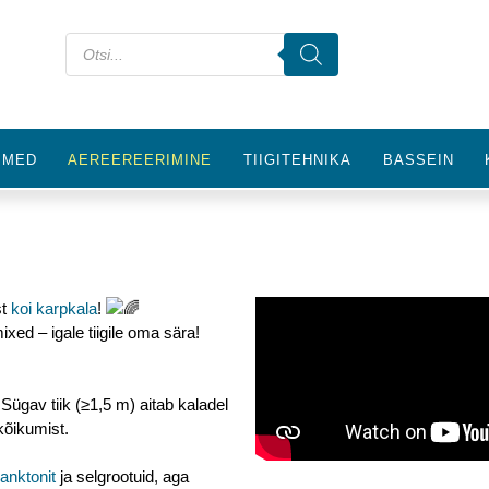
IMED
AEREEREERIMINE
TIIGITEHNIKA
BASSEIN
st
koi karpkala
!
ixed – igale tiigile oma sära!
Sügav tiik (≥1,5 m) aitab kaladel
kõikumist.
anktonit
ja selgrootuid, aga