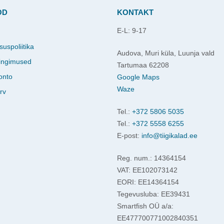
OD
KONTAKT
E-L: 9-17
d
suspoliitika
Audova, Muri küla, Luunja vald
ingimused
Tartumaa 62208
onto
Google Maps
Waze
rv
Tel.:
+372 5806 5035
Tel.:
+372 5558 6255
E-post:
info@tiigikalad.ee
Reg. num.: 14364154
VAT: EE102073142
EORI: EE14364154
Tegevusluba: EE39431
Smartfish OÜ a/a:
EE477700771002840351