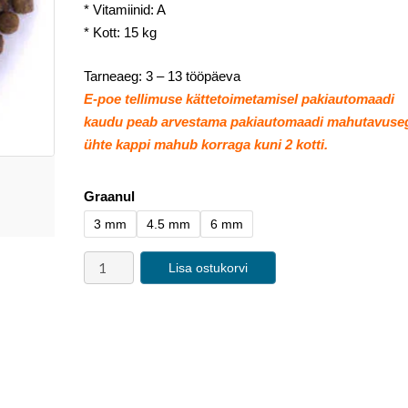
* Vitamiinid: A
* Kott: 15 kg
Tarneaeg: 3 – 13 tööpäeva
E-poe tellimuse kättetoimetamisel pakiautomaadi
kaudu peab arvestama pakiautomaadi mahutavuse
ühte kappi mahub korraga kuni 2 kotti.
Graanul
3 mm
4.5 mm
6 mm
Lisa ostukorvi