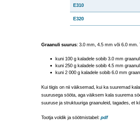
E310
E320
Graanuli suurus
: 3.0 mm, 4.5 mm või 6.0 mm. T
kuni 100 g kaladele sobib 3.0 mm graanul
kuni 250 g kaladele sobib 4.5 mm graanul
kuni 2 000 g kaladele sobib 6.0 mm graan
Kui tiigis on nii väiksemad, kui ka suuremad ka
suurusega sööta, aga väiksem kala suurema sö
suuruse ja struktuuriga graanuleid, tagades, et 
Tootja voldik ja söötmistabel:
pdf