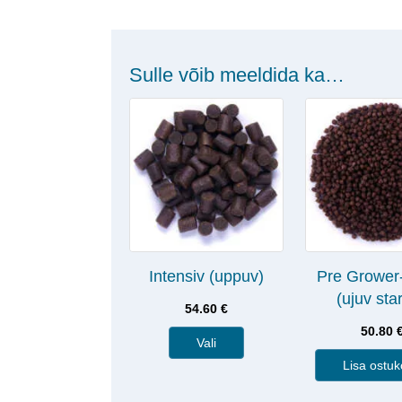
Sulle võib meeldida ka…
Intensiv (uppuv)
Pre Grower
(ujuv star
54.60
€
50.80
Vali
Lisa ostuk