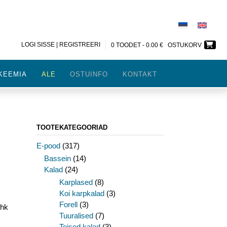
LOGI SISSE | REGISTREERI
0 TOODET -
0.00
€
OSTUKORV
KEEMIA
ALE
OSTUINFO
KONTAKT
TOOTEKATEGOORIAD
E-pood
(317)
Bassein
(14)
Kalad
(24)
Karplased
(8)
Koi karpkalad
(3)
Forell
(3)
uhk
Tuuralised
(7)
Teised kalad
(3)