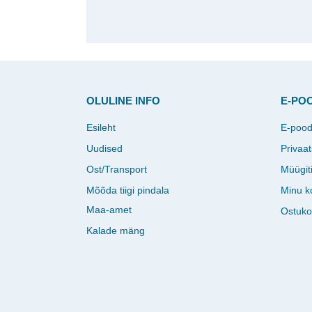
OLULINE INFO
E-PO
Esileht
E-poo
Uudised
Privaat
Ost/Transport
Müügit
Mõõda tiigi pindala
Minu k
Maa-amet
Ostuko
Kalade mäng