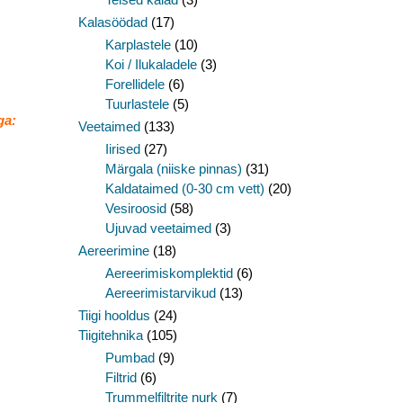
Kalasöödad
(17)
Karplastele
(10)
Koi / Ilukaladele
(3)
Forellidele
(6)
Tuurlastele
(5)
ga:
Veetaimed
(133)
Iirised
(27)
Märgala (niiske pinnas)
(31)
Kaldataimed (0-30 cm vett)
(20)
Vesiroosid
(58)
Ujuvad veetaimed
(3)
Aereerimine
(18)
Aereerimiskomplektid
(6)
Aereerimistarvikud
(13)
Tiigi hooldus
(24)
Tiigitehnika
(105)
Pumbad
(9)
Filtrid
(6)
Trummelfiltrite nurk
(7)