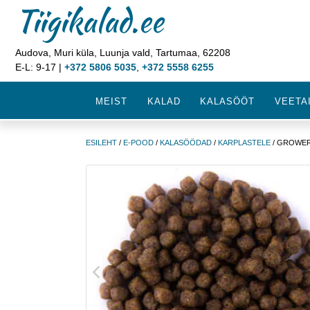
Tiigikalad.ee
Audova, Muri küla, Luunja vald, Tartumaa, 62208
E-L: 9-17 |
+372 5806 5035
,
+372 5558 6255
MEIST
KALAD
KALASÖÖT
VEETA
ESILEHT
/
E-POOD
/
KALASÖÖDAD
/
KARPLASTELE
/ GROWER