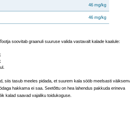
46 mg/kg
46 mg/kg
ootja soovitab graanuli suuruse valida vastavalt kalade kaalule:
;
;
ul.
lad, siis tasub meeles pidada, et suurem kala sööb meelsasti väiksem
ödaga hakkama ei saa. Seetõttu on hea lahendus pakkuda erineva
kõik kalad saavad vajaliku toidukoguse.