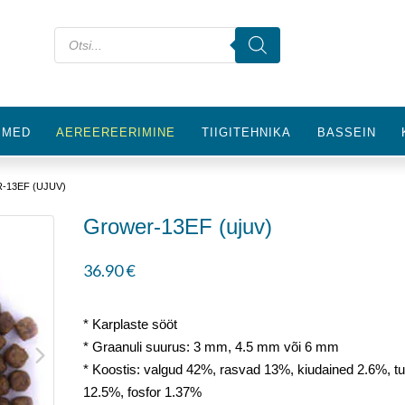
IMED
AEREEREERIMINE
TIIGITEHNIKA
BASSEIN
-13EF (UJUV)
Grower-13EF (ujuv)
36.90
€
* Karplaste sööt
* Graanuli suurus: 3 mm, 4.5 mm või 6 mm
* Koostis: valgud 42%, rasvad 13%, kiudained 2.6%, t
12.5%, fosfor 1.37%