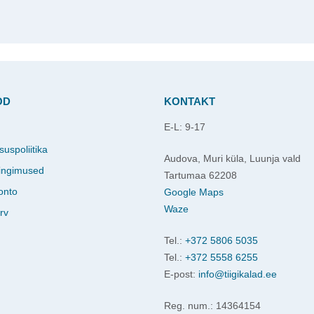
OD
KONTAKT
E-L: 9-17
d
suspoliitika
Audova, Muri küla, Luunja vald
ingimused
Tartumaa 62208
onto
Google Maps
Waze
rv
Tel.:
+372 5806 5035
Tel.:
+372 5558 6255
E-post:
info@tiigikalad.ee
Reg. num.: 14364154