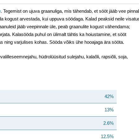
e
. Tegemist on ujuva graanuliga, mis tähendab, et sööt jääb vee pinna
öda kogust arvestada, kui uppuva söödaga. Kalad peaksid neile visatu
aanuleid jääb veepinnale üle, peab graanulite kogust vähendama;
orjata. Kalasööda puhul on ülimalt tähtis ka hoiustamine, et sööt
as ning varjulises kohas. Sööda võiks ühe hooajaga ära sööta.
evalilleseemnejahu, hüdrolüüsitud sulejahu, kalaõli, rapsiõli, soja,
42%
13%
2.6%
12.5%