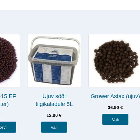
-15 EF
Ujuv sööt
Grower Astax (ujuv)
ter)
tiigikaladele 5L
36.90
€
€
12.90
€
Vali
orvi
Vali