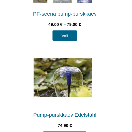
PF-seeria pump-purskkaev
–
49.00
€
79.00
€
Vali
Pump-purskkaev Edelstahl
74.90
€