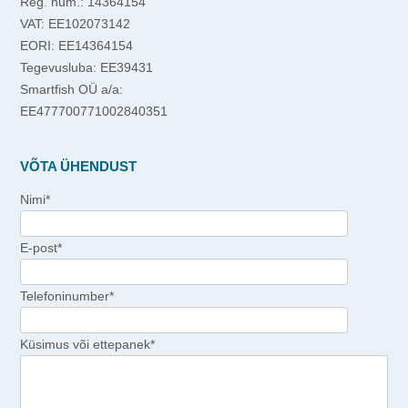
Reg. num.: 14364154
VAT: EE102073142
EORI: EE14364154
Tegevusluba: EE39431
Smartfish OÜ a/a:
EE477700771002840351
VÕTA ÜHENDUST
Nimi*
E-post*
Telefoninumber*
Küsimus või ettepanek*