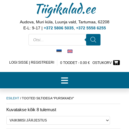
Tiigikalad.ee
Audova, Muri küla, Luunja vald, Tartumaa, 62208
E-L: 9-17 |
+372 5806 5035
,
+372 5558 6255
LOGI SISSE | REGISTREERI
0 TOODET -
0.00
€
OSTUKORV
ESILEHT
/ TOOTED SILTIDEGA “PURSKKAEV”
Kuvatakse kõik 8 tulemust