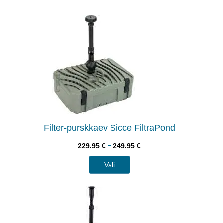
Filter-purskkaev Sicce FiltraPond
–
229.95
€
249.95
€
Vali