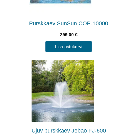
Purskkaev SunSun COP-10000
299.00
€
Lisa ostukorvi
Ujuv purskkaev Jebao FJ-600