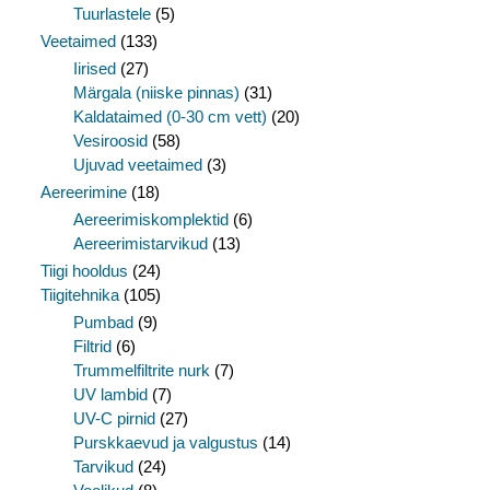
Tuurlastele
(5)
Veetaimed
(133)
Iirised
(27)
Märgala (niiske pinnas)
(31)
Kaldataimed (0-30 cm vett)
(20)
Vesiroosid
(58)
Ujuvad veetaimed
(3)
Aereerimine
(18)
Aereerimiskomplektid
(6)
Aereerimistarvikud
(13)
Tiigi hooldus
(24)
Tiigitehnika
(105)
Pumbad
(9)
Filtrid
(6)
Trummelfiltrite nurk
(7)
UV lambid
(7)
UV-C pirnid
(27)
Purskkaevud ja valgustus
(14)
Tarvikud
(24)