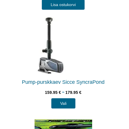
Lisa ostukorvi
Pump-purskkaev Sicce SyncraPond
–
159.95
€
179.95
€
Vali