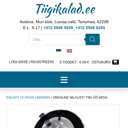
Tiigikalad.ee
Audova, Muri küla, Luunja vald, Tartumaa, 62208
E-L: 9-17 |
+372 5806 5035
,
+372 5558 6255
LOGI SISSE | REGISTREERI
0 TOODET -
0.00
€
OSTUKORV
ESILEHT
/
E-POOD
/
BASSEIN
/ VÄRVILINE VALGUSTI TIIKI VÕI AEDA