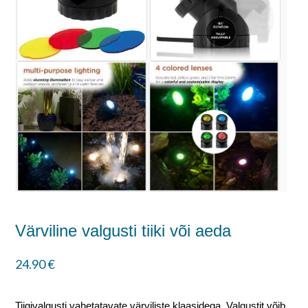
Värviline valgusti tiiki või aeda
24.90
€
Tiigivalgusti vahetatavate värviliste klaasidega. Valgustit võib