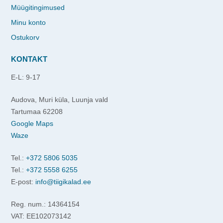
Müügitingimused
Minu konto
Ostukorv
KONTAKT
E-L: 9-17
Audova, Muri küla, Luunja vald
Tartumaa 62208
Google Maps
Waze
Tel.:
+372 5806 5035
Tel.:
+372 5558 6255
E-post:
info@tiigikalad.ee
Reg. num.: 14364154
VAT: EE102073142