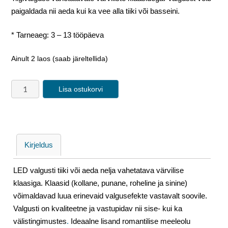
paigaldada nii aeda kui ka vee alla tiiki või basseini.
* Tarneaeg: 3 – 13 tööpäeva
Ainult 2 laos (saab järeltellida)
Lisa ostukorvi
Kirjeldus
LED valgusti tiiki või aeda nelja vahetatava värvilise
klaasiga. Klaasid (kollane, punane, roheline ja sinine)
võimaldavad luua erinevaid valgusefekte vastavalt soovile.
Valgusti on kvaliteetne ja vastupidav nii sise- kui ka
välistingimustes
.
Ideaalne lisand romantilise meeleolu