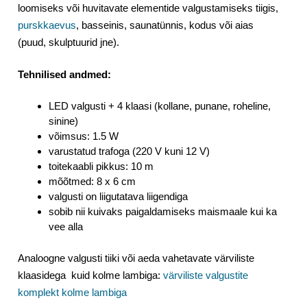
loomiseks või huvitavate elementide valgustamiseks tiigis,
purskkaevus
, basseinis, saunatünnis, kodus või aias
(puud, skulptuurid jne).
Tehnilised andmed:
LED valgusti + 4 klaasi (kollane, punane, roheline,
sinine)
võimsus: 1.5 W
varustatud trafoga (220 V kuni 12 V)
toitekaabli pikkus: 10 m
mõõtmed: 8 x 6 cm
valgusti on liigutatava liigendiga
sobib nii kuivaks paigaldamiseks maismaale kui ka
vee alla
Analoogne valgusti tiiki või aeda vahetavate värviliste
klaasidega kuid kolme lambiga:
värviliste valgustite
komplekt kolme lambiga