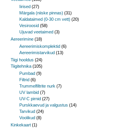
Iirised
(27)
Märgala (niiske pinnas)
(31)
Kaldataimed (0-30 cm vett)
(20)
Vesiroosid
(58)
Ujuvad veetaimed
(3)
Aereerimine
(18)
Aereerimiskomplektid
(6)
Aereerimistarvikud
(13)
Tiigi hooldus
(24)
Tiigitehnika
(105)
Pumbad
(9)
Filtrid
(6)
Trummelfiltrite nurk
(7)
UV lambid
(7)
UV-C pirnid
(27)
Purskkaevud ja valgustus
(14)
Tarvikud
(24)
Voolikud
(8)
Kinkekaart
(1)