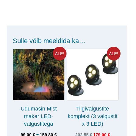
Sulle võib meeldida ka…
ALE!
ALE!
Udumasin Mist
Tiigivalgustite
maker LED-
komplekt (3 valgustit
valgustitega
x 3 LED)
–
99.00
€
159.80
€
202.55
€
179.00
€