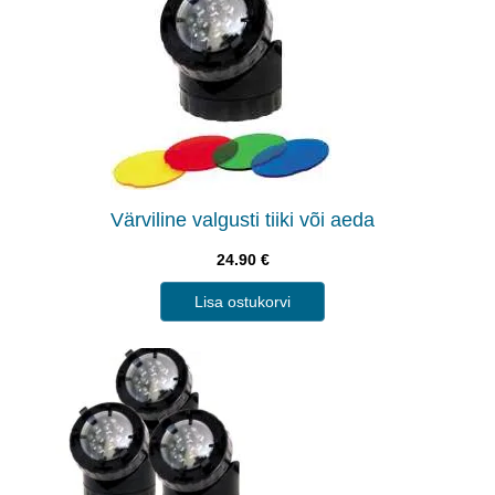
Värviline valgusti tiiki või aeda
24.90
€
Lisa ostukorvi