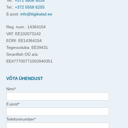
Tel.:
+372 5806 5035
Tel.:
+372 5558 6255
E-post:
info@tiigikalad.ee
Reg. num.: 14364154
VAT: EE102073142
EORI: EE14364154
Tegevusluba: EE39431
Smartfish OÜ a/a:
EE477700771002840351
VÕTA ÜHENDUST
Nimi*
E-post*
Telefoninumber*