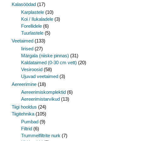
Kalasöödad
(17)
Karplastele
(10)
Koi / Ilukaladele
(3)
Forellidele
(6)
Tuurlastele
(5)
Veetaimed
(133)
Iirised
(27)
Märgala (niiske pinnas)
(31)
Kaldataimed (0-30 cm vett)
(20)
Vesiroosid
(58)
Ujuvad veetaimed
(3)
Aereerimine
(18)
Aereerimiskomplektid
(6)
Aereerimistarvikud
(13)
Tiigi hooldus
(24)
Tiigitehnika
(105)
Pumbad
(9)
Filtrid
(6)
Trummelfiltrite nurk
(7)