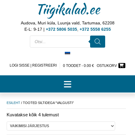
Tiigikalad.ee
Audova, Muri küla, Luunja vald, Tartumaa, 62208
E-L: 9-17 |
+372 5806 5035
,
+372 5558 6255
LOGI SISSE | REGISTREERI
0 TOODET -
0.00
€
OSTUKORV
ESILEHT
/ TOOTED SILTIDEGA “VALGUSTI”
Kuvatakse kõik 4 tulemust