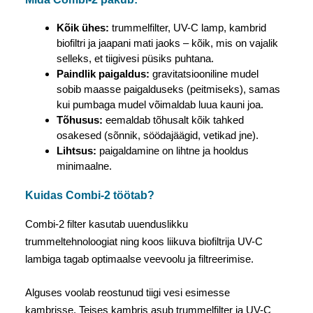
Kõik ühes:
trummelfilter, UV-C lamp, kambrid
biofiltri ja jaapani mati jaoks – kõik, mis on vajalik
selleks, et tiigivesi püsiks puhtana.
Paindlik paigaldus:
gravitatsiooniline mudel
sobib maasse paigalduseks (peitmiseks), samas
kui pumbaga mudel võimaldab luua kauni joa.
Tõhusus:
eemaldab tõhusalt kõik tahked
osakesed (sõnnik, söödajäägid, vetikad jne).
Lihtsus:
paigaldamine on lihtne ja hooldus
minimaalne.
Kuidas Combi-2 töötab?
Combi-2 filter kasutab uuenduslikku
trummeltehnoloogiat ning koos liikuva biofiltrija UV-C
lambiga tagab optimaalse veevoolu ja filtreerimise.
Alguses voolab reostunud tiigi vesi esimesse
kambrisse. Teises kambris asub trummelfilter ja UV-C