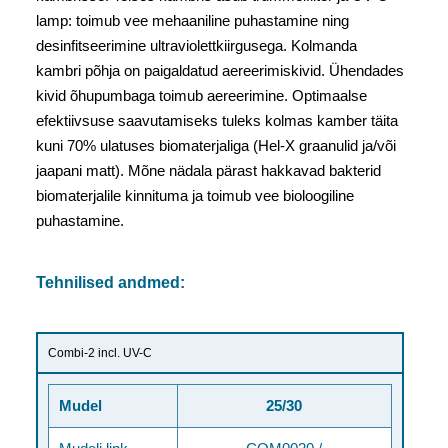
lamp: toimub vee mehaaniline puhastamine ning
desinfitseerimine ultraviolettkiirgusega. Kolmanda
kambri põhja on paigaldatud aereerimiskivid. Ühendades
kivid õhupumbaga toimub aereerimine. Optimaalse
efektiivsuse saavutamiseks tuleks kolmas kamber täita
kuni 70% ulatuses biomaterjaliga (Hel-X graanulid ja/või
jaapani matt). Mõne nädala pärast hakkavad bakterid
biomaterjalile kinnituma ja toimub vee bioloogiline
puhastamine.
Tehnilised andmed:
Combi-2 incl. UV-C
Mudel
25/30