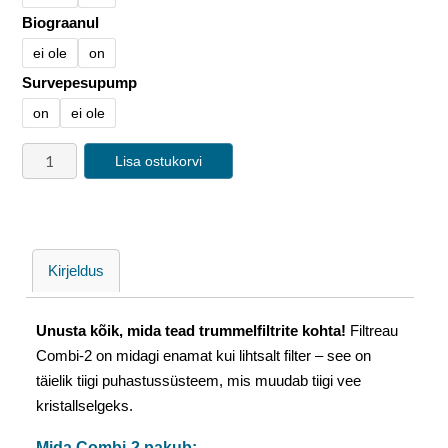
Biograanul
ei ole
on
Survepesupump
on
ei ole
Lisa ostukorvi
Kirjeldus
Unusta kõik, mida tead trummelfiltrite kohta!
Filtreau
Combi-2 on midagi enamat kui lihtsalt filter – see on
täielik tiigi puhastussüsteem, mis muudab tiigi vee
kristallselgeks.
Mida Combi-2 pakub: