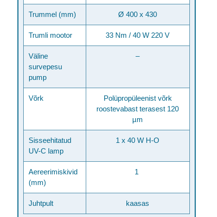
Trummel (mm)
Ø 400 x 430
Trumli mootor
33 Nm / 40 W 220 V
Väline
–
survepesu
pump
Võrk
Polüpropüleenist võrk
roostevabast terasest 120
µm
Sisseehitatud
1 x 40 W H-O
UV-C lamp
Aereerimiskivid
1
(mm)
Juhtpult
kaasas