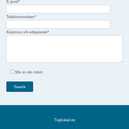
E-post*
Telefoninumber*
Küsimus või ettepanek*
Ma ei ole robot
Tiigikalad.ee