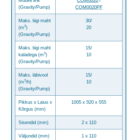
Mudeli link
COM0020
/
(Gravity/Pump)
COM0020PF
Maks. tiigi maht
30/
3
(m
)
20
(Gravity/Pump)
Maks. tiigi maht
15/
3
kaladega (m
)
10
(Gravity/Pump)
Maks. läbivool
15/
3
(m
/h)
10
(Gravity/Pump)
Pikkus x Laius x
1005 x 920 x 555
Kõrgus (mm)
Sisendid (mm)
2 x 110
Väljundid (mm)
1 x 110