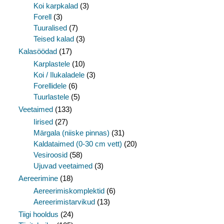
Koi karpkalad
(3)
Forell
(3)
Tuuralised
(7)
Teised kalad
(3)
Kalasöödad
(17)
Karplastele
(10)
Koi / Ilukaladele
(3)
Forellidele
(6)
Tuurlastele
(5)
Veetaimed
(133)
Iirised
(27)
Märgala (niiske pinnas)
(31)
Kaldataimed (0-30 cm vett)
(20)
Vesiroosid
(58)
Ujuvad veetaimed
(3)
Aereerimine
(18)
Aereerimiskomplektid
(6)
Aereerimistarvikud
(13)
Tiigi hooldus
(24)