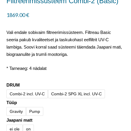
Filtreerimissüsteem Combi-2 (Basic)
1869.00
€
Vali endale sobivaim filtreerimissüsteem. Filtreau Basic
seeria pakub kvaliteetset ja taskukohast eelfiltrit UV-C
lambiga. Soovi korral saad süsteemi täiendada Jaapani mati,
biograanulite ja trumli mootoriga.
* Tarneaeg: 4 nädalat
DRUM
Combi-2 incl. UV-C
Combi-2 SPG XL incl. UV-C
Tüüp
Gravity
Pump
Jaapani matt
ei ole
on