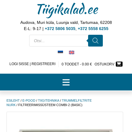
Tiigikalad.ee
Audova, Muri küla, Luunja vald, Tartumaa, 62208
E-L: 9-17 |
+372 5806 5035
,
+372 5558 6255
LOGI SISSE | REGISTREERI
0 TOODET -
0.00
€
OSTUKORV
ESILEHT
/
E-POOD
/
TIIGITEHNIKA
/
TRUMMELFILTRITE
NURK
/ FILTREERIMISSÜSTEEM COMBI-2 (BASIC)