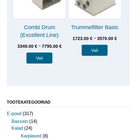
Combi Drum
Trummelfilter Basic
(Excellent Line)
–
1723.00
€
3570.00
€
–
3349.00
€
7795.00
€
Vali
Vali
TOOTEKATEGOORIAD
E-pood
(317)
Bassein
(14)
Kalad
(24)
Karplased
(8)