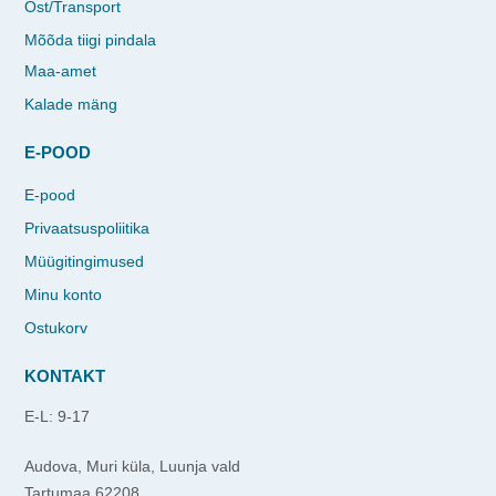
Ost/Transport
Mõõda tiigi pindala
Maa-amet
Kalade mäng
E-POOD
E-pood
Privaatsuspoliitika
Müügitingimused
Minu konto
Ostukorv
KONTAKT
E-L: 9-17
Audova, Muri küla, Luunja vald
Tartumaa 62208