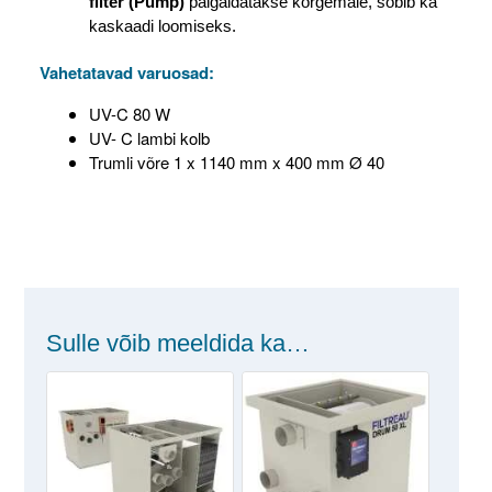
filter
(Pump)
paigaldatakse kõrgemale, sobib ka
kaskaadi loomiseks.
Vahetatavad varuosad:
UV-C 80 W
UV- C lambi kolb
Trumli võre 1 x 1140 mm x 400 mm Ø 40
Sulle võib meeldida ka…