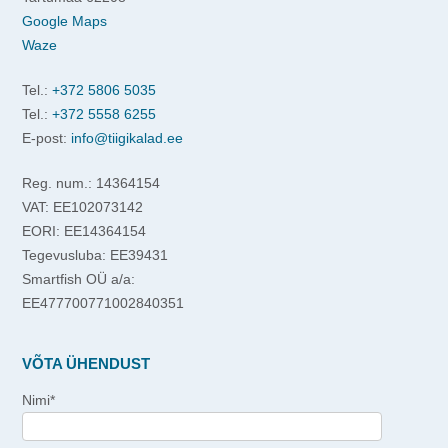
Google Maps
Waze
Tel.:
+372 5806 5035
Tel.:
+372 5558 6255
E-post:
info@tiigikalad.ee
Reg. num.: 14364154
VAT: EE102073142
EORI: EE14364154
Tegevusluba: EE39431
Smartfish OÜ a/a:
EE477700771002840351
VÕTA ÜHENDUST
Nimi*