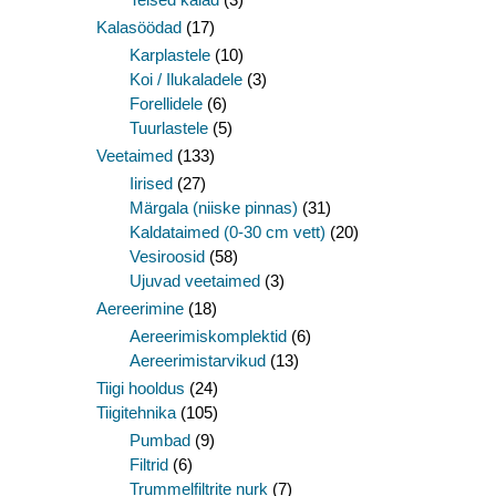
Kalasöödad
(17)
Karplastele
(10)
Koi / Ilukaladele
(3)
Forellidele
(6)
Tuurlastele
(5)
Veetaimed
(133)
Iirised
(27)
Märgala (niiske pinnas)
(31)
Kaldataimed (0-30 cm vett)
(20)
Vesiroosid
(58)
Ujuvad veetaimed
(3)
Aereerimine
(18)
Aereerimiskomplektid
(6)
Aereerimistarvikud
(13)
Tiigi hooldus
(24)
Tiigitehnika
(105)
Pumbad
(9)
Filtrid
(6)
Trummelfiltrite nurk
(7)