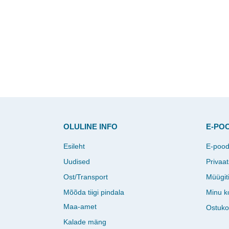
OLULINE INFO
E-PO
Esileht
E-poo
Uudised
Privaat
Ost/Transport
Müügit
Mõõda tiigi pindala
Minu k
Maa-amet
Ostuko
Kalade mäng