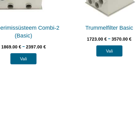
reerimissüsteem Combi-2
Trummelfilter Basic
(Basic)
–
1723.00
€
3570.00
€
–
1869.00
€
2397.00
€
Vali
Vali