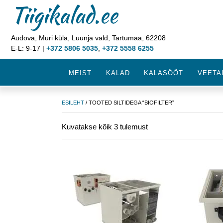
Tiigikalad.ee
Audova, Muri küla, Luunja vald, Tartumaa, 62208
E-L: 9-17 |
+372 5806 5035
,
+372 5558 6255
MEIST
KALAD
KALASÖÖT
VEETA
ESILEHT
/ TOOTED SILTIDEGA “BIOFILTER”
Kuvatakse kõik 3 tulemust