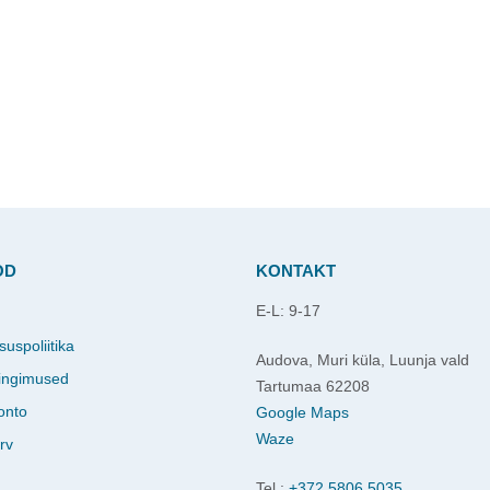
OD
KONTAKT
E-L: 9-17
d
suspoliitika
Audova, Muri küla, Luunja vald
ingimused
Tartumaa 62208
onto
Google Maps
Waze
rv
Tel.:
+372 5806 5035