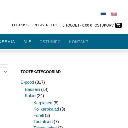
LOGI SISSE | REGISTREERI
0 TOODET -
0.00
€
OSTUKORV
KEEMIA
ALE
OSTUINFO
KONTAKT
TOOTEKATEGOORIAD
E-pood
(317)
Bassein
(14)
Kalad
(24)
Karplased
(8)
Koi karpkalad
(3)
Forell
(3)
Tuuralised
(7)
Teised kalad
(3)