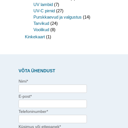
UV lambid
(7)
UV-C pirnid
(27)
Purskkaevud ja valgustus
(14)
Tarvikud
(24)
Voolikud
(8)
Kinkekaart
(1)
VÕTA ÜHENDUST
Nimi*
E-post*
Telefoninumber*
Küsimus või ettepanek*