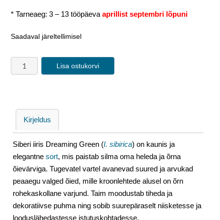
* Tarneaeg: 3 – 13 tööpäeva
aprillist septembri lõpuni
Saadaval järeltellimisel
Lisa ostukorvi
Kirjeldus
Siberi iiris Dreaming Green (
I. sibirica
) on kaunis ja
elegantne
sort
, mis paistab silma oma heleda ja õrna
õievärviga. Tugevatel vartel avanevad suured ja arvukad
peaaegu valged õied, mille kroonlehtede alusel on õrn
rohekaskollane varjund. Taim moodustab tiheda ja
dekoratiivse puhma ning sobib suurepäraselt niisketesse ja
looduslähedastesse istutuskohtadesse.