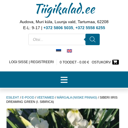
Tiigikalad.ee
Audova, Muri küla, Luunja vald, Tartumaa, 62208
E-L: 9-17 |
+372 5806 5035
,
+372 5558 6255
LOGI SISSE | REGISTREERI
0 TOODET -
0.00
€
OSTUKORV
ESILEHT
/
E-POOD
/
VEETAIMED
/
MÄRGALA (NIISKE PINNAS)
/ SIBERI IIRIS
DREAMING GREEN (I. SIBIRICA)