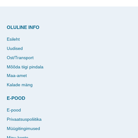
OLULINE INFO
Esileht
Uudised
Ost/Transport
Mõõda tiigi pindala
Maa-amet
Kalade mäng
E-POOD
E-pood
Privaatsuspoliitika
Müügitingimused
Minu konto