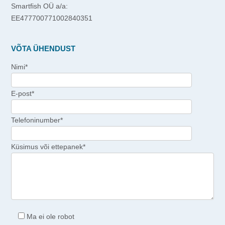
Smartfish OÜ a/a:
EE477700771002840351
VÕTA ÜHENDUST
Nimi*
E-post*
Telefoninumber*
Küsimus või ettepanek*
Ma ei ole robot