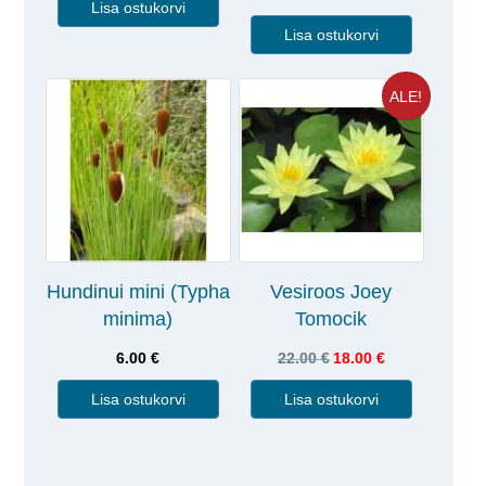
Lisa ostukorvi
Lisa ostukorvi
ALE!
Hundinui mini (Typha
Vesiroos Joey
minima)
Tomocik
6.00
€
22.00
€
18.00
€
Lisa ostukorvi
Lisa ostukorvi