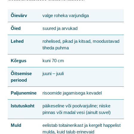
Õievärv
valge roheka varjundiga
Õied
suured ja arvukad
Lehed
rohelised, pikad ja kitsad, moodustavad
tiheda puhma
Kõrgus
kuni 70 cm
Õitsemise
juuni – juuli
periood
Paljunemine
risoomide jagamisega kevadel
Istutuskoht
päikeseline või poolvarjuline; niiske
pinnas või madal vesi (ainult suvel)
Muld
eelistab toitainerikast ja kergelt happelist
mulda, kuid talub erinevaid