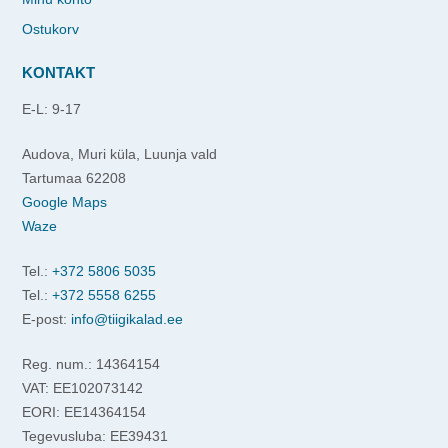
Ostukorv
KONTAKT
E-L: 9-17
Audova, Muri küla, Luunja vald
Tartumaa 62208
Google Maps
Waze
Tel.:
+372 5806 5035
Tel.:
+372 5558 6255
E-post:
info@tiigikalad.ee
Reg. num.: 14364154
VAT: EE102073142
EORI: EE14364154
Tegevusluba: EE39431