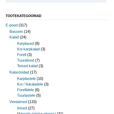
TOOTEKATEGOORIAD
E-pood
(317)
Bassein
(14)
Kalad
(24)
Karplased
(8)
Koi karpkalad
(3)
Forell
(3)
Tuuralised
(7)
Teised kalad
(3)
Kalasöödad
(17)
Karplastele
(10)
Koi / Ilukaladele
(3)
Forellidele
(6)
Tuurlastele
(5)
Veetaimed
(133)
Iirised
(27)
Märgala (niiske pinnas)
(31)