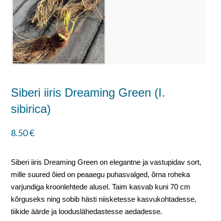
Siberi iiris Dreaming Green (I.
sibirica)
8.50
€
Siberi iiris Dreaming Green on elegantne ja vastupidav sort,
mille suured õied on peaaegu puhasvalged, õrna roheka
varjundiga kroonlehtede alusel. Taim kasvab kuni 70 cm
kõrguseks ning sobib hästi niisketesse kasvukohtadesse,
tiikide äärde ja looduslähedastesse aedadesse.