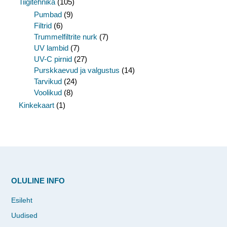
Tiigitehnika
(105)
Pumbad
(9)
Filtrid
(6)
Trummelfiltrite nurk
(7)
UV lambid
(7)
UV-C pirnid
(27)
Purskkaevud ja valgustus
(14)
Tarvikud
(24)
Voolikud
(8)
Kinkekaart
(1)
OLULINE INFO
Esileht
Uudised