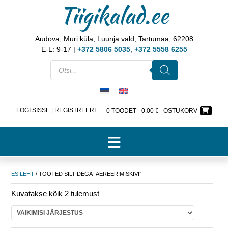
Tiigikalad.ee
Audova, Muri küla, Luunja vald, Tartumaa, 62208
E-L: 9-17 |
+372 5806 5035
,
+372 5558 6255
LOGI SISSE | REGISTREERI
0 TOODET -
0.00
€
OSTUKORV
ESILEHT
/ TOOTED SILTIDEGA “AEREERIMISKIVI”
Kuvatakse kõik 2 tulemust