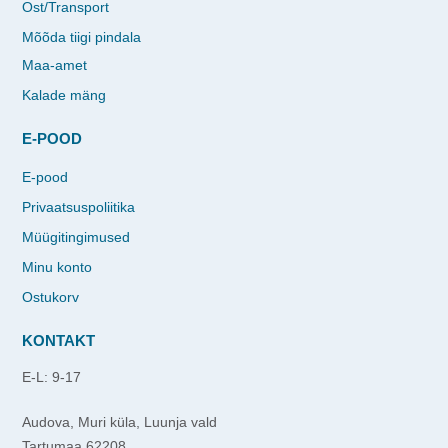
Ost/Transport
Mõõda tiigi pindala
Maa-amet
Kalade mäng
E-POOD
E-pood
Privaatsuspoliitika
Müügitingimused
Minu konto
Ostukorv
KONTAKT
E-L: 9-17
Audova, Muri küla, Luunja vald
Tartumaa 62208