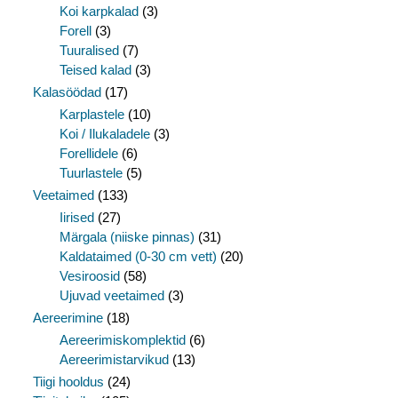
Koi karpkalad
(3)
Forell
(3)
Tuuralised
(7)
Teised kalad
(3)
Kalasöödad
(17)
Karplastele
(10)
Koi / Ilukaladele
(3)
Forellidele
(6)
Tuurlastele
(5)
Veetaimed
(133)
Iirised
(27)
Märgala (niiske pinnas)
(31)
Kaldataimed (0-30 cm vett)
(20)
Vesiroosid
(58)
Ujuvad veetaimed
(3)
Aereerimine
(18)
Aereerimiskomplektid
(6)
Aereerimistarvikud
(13)
Tiigi hooldus
(24)