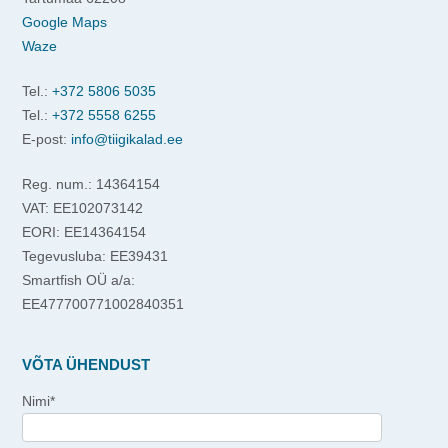
Google Maps
Waze
Tel.:
+372 5806 5035
Tel.:
+372 5558 6255
E-post:
info@tiigikalad.ee
Reg. num.: 14364154
VAT: EE102073142
EORI: EE14364154
Tegevusluba: EE39431
Smartfish OÜ a/a:
EE477700771002840351
VÕTA ÜHENDUST
Nimi*