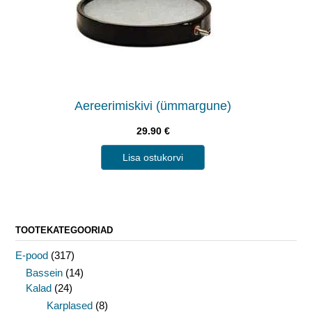
Aereerimiskivi (ümmargune)
29.90
€
Lisa ostukorvi
TOOTEKATEGOORIAD
E-pood
(317)
Bassein
(14)
Kalad
(24)
Karplased
(8)