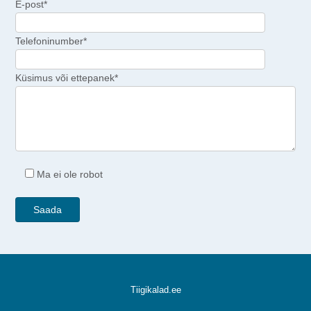
E-post*
Telefoninumber*
Küsimus või ettepanek*
Ma ei ole robot
Tiigikalad.ee