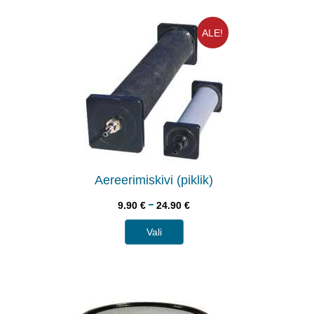
ALE!
Aereerimiskivi (piklik)
–
9.90
€
24.90
€
Vali