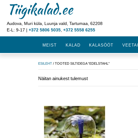
Tiigikalad.ee
Audova, Muri küla, Luunja vald, Tartumaa, 62208
E-L: 9-17 |
+372 5806 5035
,
+372 5558 6255
MEIST
KALAD
KALASÖÖT
VEETA
ESILEHT
/ TOOTED SILTIDEGA “EDELSTAHL”
Näitan ainukest tulemust