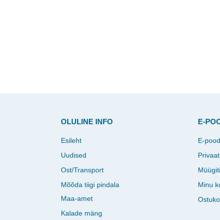
OLULINE INFO
E-PO
Esileht
E-poo
Uudised
Privaat
Ost/Transport
Müügit
Mõõda tiigi pindala
Minu k
Maa-amet
Ostuko
Kalade mäng