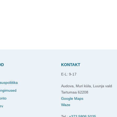
OD
KONTAKT
E-L: 9-17
d
suspoliitika
Audova, Muri küla, Luunja vald
ingimused
Tartumaa 62208
onto
Google Maps
Waze
rv
Tel.:
+372 5806 5035