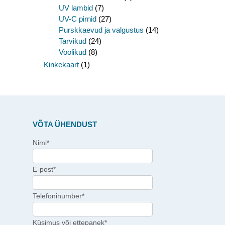
UV lambid
(7)
UV-C pirnid
(27)
Purskkaevud ja valgustus
(14)
Tarvikud
(24)
Voolikud
(8)
Kinkekaart
(1)
VÕTA ÜHENDUST
Nimi*
E-post*
Telefoninumber*
Küsimus või ettepanek*