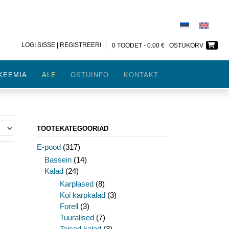
LOGI SISSE | REGISTREERI
0 TOODET -
0.00
€
OSTUKORV
KEEMIA
ALE
OSTUINFO
KONTAKT
TOOTEKATEGOORIAD
E-pood
(317)
Bassein
(14)
Kalad
(24)
Karplased
(8)
Koi karpkalad
(3)
Forell
(3)
Tuuralised
(7)
Teised kalad
(3)