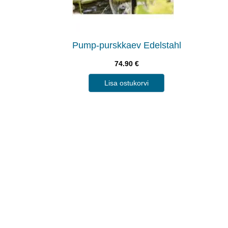
Pump-purskkaev Edelstahl
74.90
€
Lisa ostukorvi