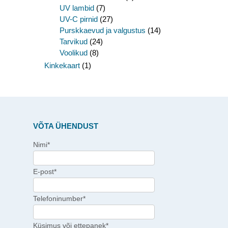
UV lambid
(7)
UV-C pirnid
(27)
Purskkaevud ja valgustus
(14)
Tarvikud
(24)
Voolikud
(8)
Kinkekaart
(1)
VÕTA ÜHENDUST
Nimi*
E-post*
Telefoninumber*
Küsimus või ettepanek*