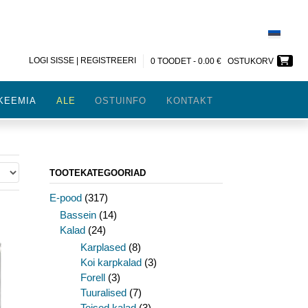
LOGI SISSE | REGISTREERI
0 TOODET -
0.00
€
OSTUKORV
KEEMIA
ALE
OSTUINFO
KONTAKT
TOOTEKATEGOORIAD
E-pood
(317)
Bassein
(14)
Kalad
(24)
Karplased
(8)
Koi karpkalad
(3)
Forell
(3)
Tuuralised
(7)
Teised kalad
(3)