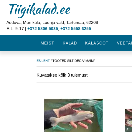
Tiigikalad.ee
Audova, Muri küla, Luunja vald, Tartumaa, 62208
E-L: 9-17 |
+372 5806 5035
,
+372 5558 6255
MEIST
KALAD
KALASÖÖT
VEETA
ESILEHT
/ TOOTED SILTIDEGA “MAIM”
Kuvatakse kõik 3 tulemust