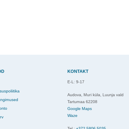
OD
KONTAKT
E-L: 9-17
d
suspoliitika
Audova, Muri küla, Luunja vald
ingimused
Tartumaa 62208
onto
Google Maps
Waze
rv
Tel.:
+372 5806 5035