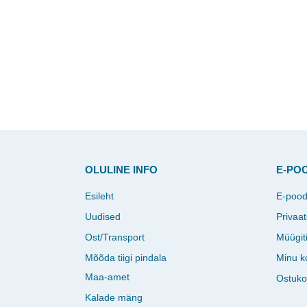
OLULINE INFO
E-PO
Esileht
E-poo
Uudised
Privaat
Ost/Transport
Müügit
Mõõda tiigi pindala
Minu k
Maa-amet
Ostuko
Kalade mäng