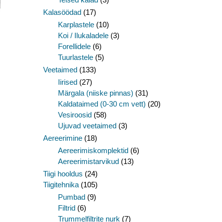
Kalasöödad
(17)
Karplastele
(10)
Koi / Ilukaladele
(3)
Forellidele
(6)
Tuurlastele
(5)
Veetaimed
(133)
Iirised
(27)
Märgala (niiske pinnas)
(31)
Kaldataimed (0-30 cm vett)
(20)
Vesiroosid
(58)
Ujuvad veetaimed
(3)
Aereerimine
(18)
Aereerimiskomplektid
(6)
Aereerimistarvikud
(13)
Tiigi hooldus
(24)
Tiigitehnika
(105)
Pumbad
(9)
Filtrid
(6)
Trummelfiltrite nurk
(7)