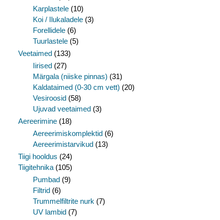
Karplastele
(10)
Koi / Ilukaladele
(3)
Forellidele
(6)
Tuurlastele
(5)
Veetaimed
(133)
Iirised
(27)
Märgala (niiske pinnas)
(31)
Kaldataimed (0-30 cm vett)
(20)
Vesiroosid
(58)
Ujuvad veetaimed
(3)
Aereerimine
(18)
Aereerimiskomplektid
(6)
Aereerimistarvikud
(13)
Tiigi hooldus
(24)
Tiigitehnika
(105)
Pumbad
(9)
Filtrid
(6)
Trummelfiltrite nurk
(7)
UV lambid
(7)