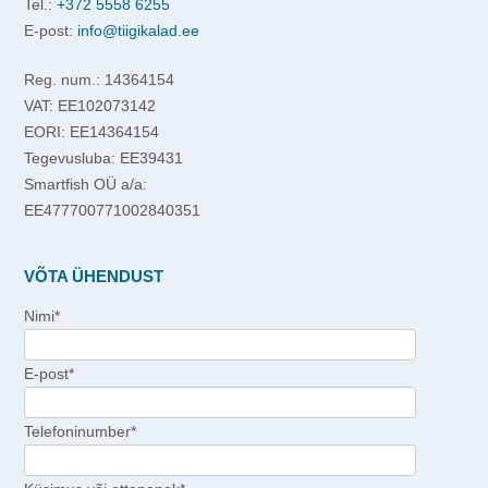
Tel.:
+372 5558 6255
E-post:
info@tiigikalad.ee
Reg. num.: 14364154
VAT: EE102073142
EORI: EE14364154
Tegevusluba: EE39431
Smartfish OÜ a/a:
EE477700771002840351
VÕTA ÜHENDUST
Nimi*
E-post*
Telefoninumber*