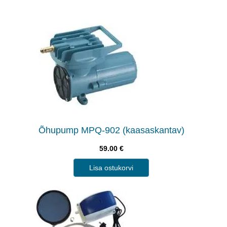
Õhupump MPQ-902 (kaasaskantav)
59.00
€
Lisa ostukorvi