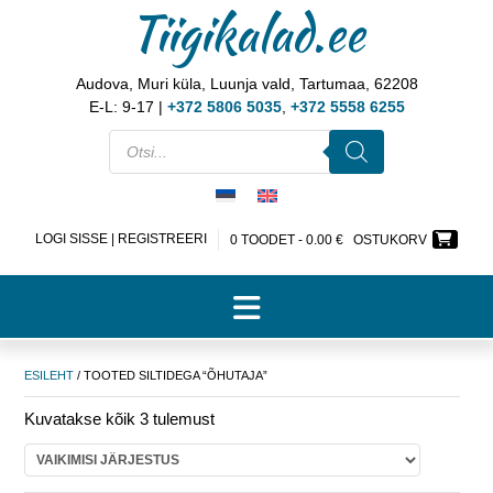
Tiigikalad.ee
Audova, Muri küla, Luunja vald, Tartumaa, 62208
E-L: 9-17 |
+372 5806 5035
,
+372 5558 6255
LOGI SISSE | REGISTREERI
0 TOODET -
0.00
€
OSTUKORV
ESILEHT
/ TOOTED SILTIDEGA “ÕHUTAJA”
Kuvatakse kõik 3 tulemust