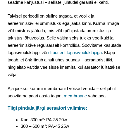
seadme kahjustusi – sellistel juhtudel garantii ei kehti.
Talvisel perioodil on oluline tagada, et voolik ja
aereerimiskivi ei ummistuks ega jääks kinni. Külma ilmaga
võib niiskus jäätuda, mis võib põhjustada ummistusi ja
takistusi õhuvoolus. Selle vältimiseks tuleks voolikuid ja
aereerimiskive regulaarselt kontrollida. Soovitame kasutada
tagasivooluklappi või
difuuserit tagasivooluklapiga
. Klapp
tagab, et õhk liigub ainult ühes suunas – aeraatorist tiiki,
ning aitab vältida vee sisse imemist, kui aeraator lülitatakse
välja.
Aja jooksul kummi membraanid võivad venida – sel juhul
soovitame paari aasta tagant
membraane
vahetada.
Tiigi pindala järgi aeraatori valimine:
Kuni 300 m²: PA-35 20w
300 – 600 m²: PA-45 25w