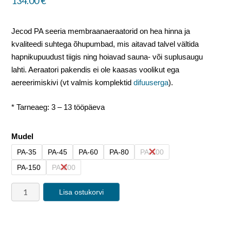
134.00
€
Jecod PA seeria membraanaeraatorid on hea hinna ja
kvaliteedi suhtega õhupumbad, mis aitavad talvel vältida
hapnikupuudust tiigis ning hoiavad sauna- või suplusaugu
lahti. Aeraatori pakendis ei ole kaasas voolikut ega
aereerimiskivi (vt valmis komplektid
difuuserga
).
* Tarneaeg: 3 – 13 tööpäeva
Mudel
PA-35
PA-45
PA-60
PA-80
PA-100
PA-150
PA-200
Lisa ostukorvi