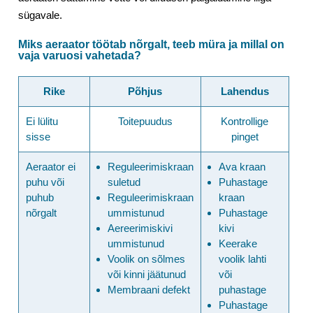
sügavale.
Miks aeraator töötab nõrgalt, teeb müra ja millal on
vaja varuosi vahetada?
Rike
Põhjus
Lahendus
Ei lülitu
Toitepuudus
Kontrollige
sisse
pinget
Aeraator ei
Reguleerimiskraan
Ava kraan
puhu või
suletud
Puhastage
puhub
Reguleerimiskraan
kraan
nõrgalt
ummistunud
Puhastage
Aereerimiskivi
kivi
ummistunud
Keerake
Voolik on sõlmes
voolik lahti
või kinni jäätunud
või
Membraani defekt
puhastage
Puhastage