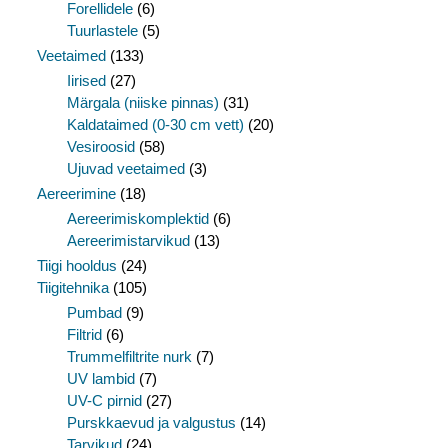
Forellidele
(6)
Tuurlastele
(5)
Veetaimed
(133)
Iirised
(27)
Märgala (niiske pinnas)
(31)
Kaldataimed (0-30 cm vett)
(20)
Vesiroosid
(58)
Ujuvad veetaimed
(3)
Aereerimine
(18)
Aereerimiskomplektid
(6)
Aereerimistarvikud
(13)
Tiigi hooldus
(24)
Tiigitehnika
(105)
Pumbad
(9)
Filtrid
(6)
Trummelfiltrite nurk
(7)
UV lambid
(7)
UV-C pirnid
(27)
Purskkaevud ja valgustus
(14)
Tarvikud
(24)