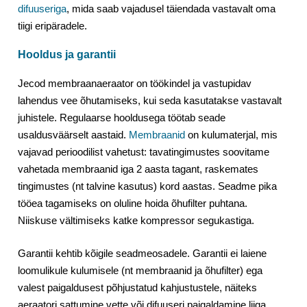
difuuseriga
, mida saab vajadusel täiendada vastavalt oma
tiigi eripäradele.
Hooldus ja garantii
Jecod membraanaeraator on töökindel ja vastupidav
lahendus vee õhutamiseks, kui seda kasutatakse vastavalt
juhistele. Regulaarse hooldusega töötab seade
usaldusväärselt aastaid.
Membraanid
on kulumaterjal, mis
vajavad perioodilist vahetust: tavatingimustes soovitame
vahetada membraanid iga 2 aasta tagant, raskemates
tingimustes (nt talvine kasutus) kord aastas. Seadme pika
tööea tagamiseks on oluline hoida õhufilter puhtana.
Niiskuse vältimiseks katke kompressor segukastiga.
Garantii kehtib kõigile seadmeosadele. Garantii ei laiene
loomulikule kulumisele (nt membraanid ja õhufilter) ega
valest paigaldusest põhjustatud kahjustustele, näiteks
aeraatori sattumine vette või difuuseri paigaldamine liiga