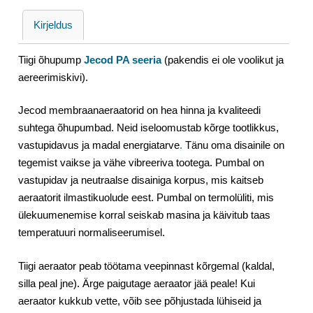
Kirjeldus
Tiigi õhupump
Jecod PA seeria
(pakendis ei ole voolikut ja
aereerimiskivi).
Jecod membraanaeraatorid on hea hinna ja kvaliteedi
suhtega õhupumbad. Neid iseloomustab kõrge tootlikkus,
vastupidavus ja madal energiatarve
.
Tänu oma disainile on
tegemist vaikse ja vähe vibreeriva tootega. Pumbal on
vastupidav ja neutraalse disainiga korpus, mis kaitseb
aeraatorit ilmastikuolude eest. Pumbal on termolüliti, mis
ülekuumenemise korral seiskab masina ja käivitub taas
temperatuuri normaliseerumisel.
Tiigi aeraator peab töötama veepinnast kõrgemal (kaldal,
silla peal jne). Ärge paigutage aeraator jää peale! Kui
aeraator kukkub vette, võib see põhjustada lühiseid ja