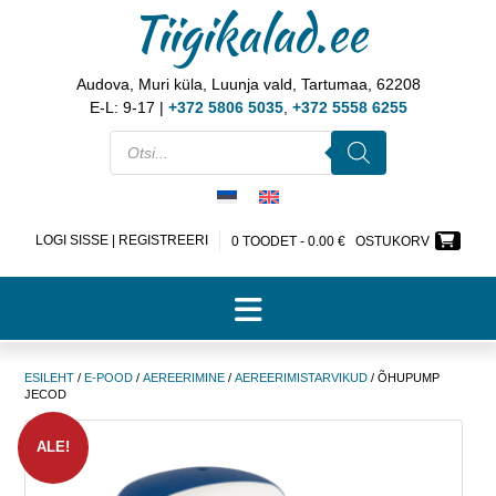
Tiigikalad.ee
Audova, Muri küla, Luunja vald, Tartumaa, 62208
E-L: 9-17 |
+372 5806 5035
,
+372 5558 6255
LOGI SISSE | REGISTREERI
0 TOODET -
0.00
€
OSTUKORV
ESILEHT
/
E-POOD
/
AEREERIMINE
/
AEREERIMISTARVIKUD
/ ÕHUPUMP
JECOD
ALE!