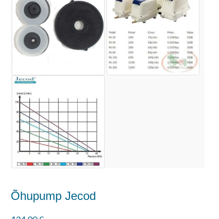
Õhupump Jecod