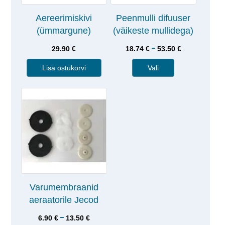
Aereerimiskivi
Peenmulli difuuser
(ümmargune)
(väikeste mullidega)
–
29.90
€
18.74
€
53.50
€
Lisa ostukorvi
Vali
Varumembraanid
aeraatorile Jecod
–
6.90
€
13.50
€