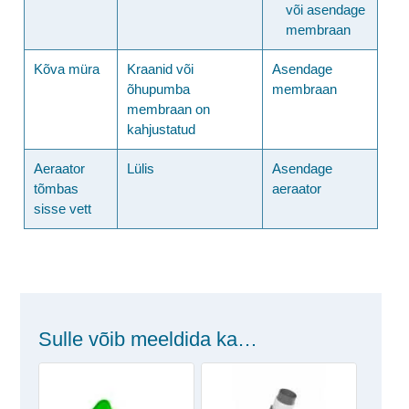
või asendage
membraan
Kõva müra
Kraanid või
Asendage
õhupumba
membraan
membraan on
kahjustatud
Aeraator
Lülis
Asendage
tõmbas
aeraator
sisse vett
Sulle võib meeldida ka…