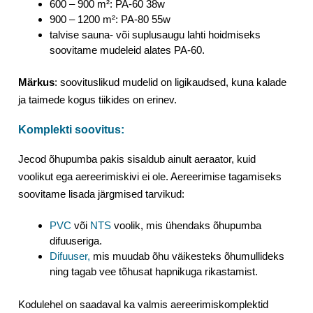
600 – 900 m²: PA-60 38w
900 – 1200 m²: PA-80 55w
talvise sauna- või suplusaugu lahti hoidmiseks
soovitame mudeleid alates PA-60.
Märkus
: soovituslikud mudelid on ligikaudsed, kuna kalade
ja taimede kogus tiikides on erinev.
Komplekti soovitus:
Jecod õhupumba pakis sisaldub ainult aeraator, kuid
voolikut ega aereerimiskivi ei ole. Aereerimise tagamiseks
soovitame lisada järgmised tarvikud:
PVC
või
NTS
voolik, mis ühendaks õhupumba
difuuseriga.
Difuuser,
mis muudab õhu väikesteks õhumullideks
ning tagab vee tõhusat hapnikuga rikastamist.
Kodulehel on saadaval ka valmis aereerimiskomplektid