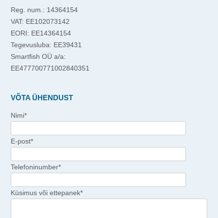
Reg. num.: 14364154
VAT: EE102073142
EORI: EE14364154
Tegevusluba: EE39431
Smartfish OÜ a/a:
EE477700771002840351
VÕTA ÜHENDUST
Nimi*
E-post*
Telefoninumber*
Küsimus või ettepanek*