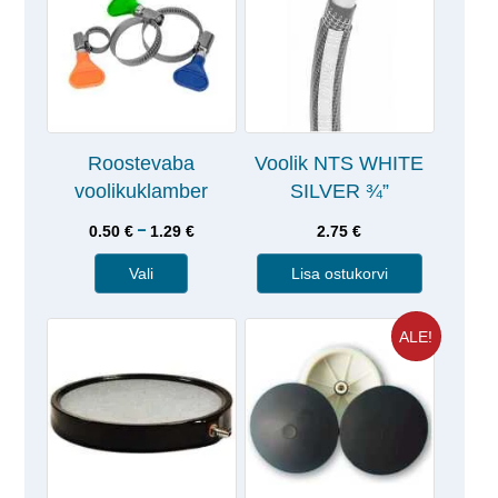
Roostevaba
Voolik NTS WHITE
voolikuklamber
SILVER ¾”
–
0.50
€
1.29
€
2.75
€
Vali
Lisa ostukorvi
ALE!