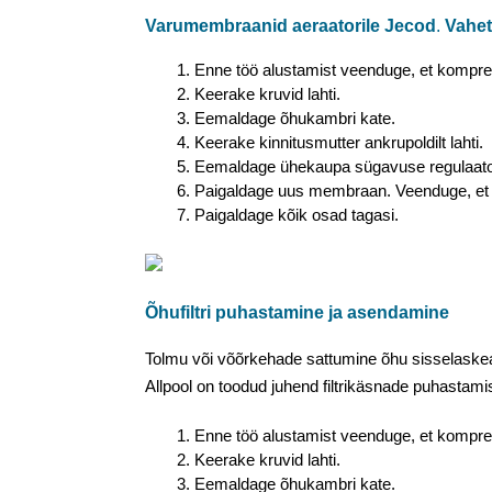
Varumembraanid aeraatorile
Jecod
.
Vahet
Enne töö alustamist veenduge, et kompress
Keerake kruvid lahti.
Eemaldage õhukambri kate.
Keerake kinnitusmutter ankrupoldilt lahti.
Eemaldage ühekaupa sügavuse regulaator
Paigaldage uus membraan. Veenduge, et
Paigaldage kõik osad tagasi.
Õhufiltri puhastamine ja asendamine
Tolmu või võõrkehade sattumine õhu sisselaske
Allpool on toodud juhend filtrikäsnade puhastam
Enne töö alustamist veenduge, et kompress
Keerake kruvid lahti.
Eemaldage õhukambri kate.