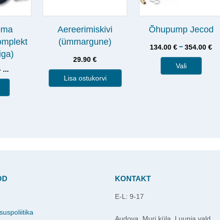
oma
Aereerimiskivi
Õhupump Jecod
omplekt
(ümmargune)
–
134.00
€
354.00
€
iga)
29.90
€
Vali
 ...
Lisa ostukorvi
OD
KONTAKT
E-L: 9-17
d
suspoliitika
Audova, Muri küla, Luunja vald