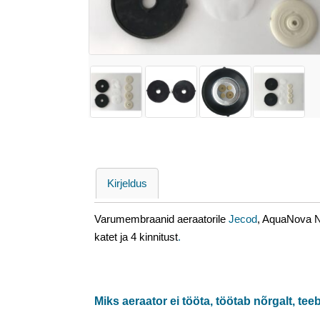
Kirjeldus
Varumembraanid aeraatorile
Jecod
, AquaNova N
katet ja 4 kinnitust
.
Miks aeraator ei tööta, töötab nõrgalt, te