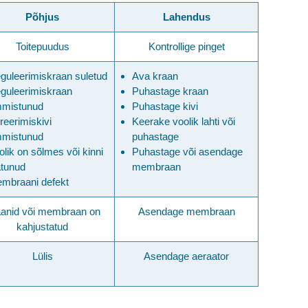
Põhjus
Lahendus
Toitepuudus
Kontrollige pinget
guleerimiskraan suletud
Ava kraan
guleerimiskraan
Puhastage kraan
mistunud
Puhastage
kivi
reerimiskivi
Keerake voolik lahti või
mistunud
puhastage
olik on sõlmes või kinni
Puhastage või asendage
ätunud
membraan
mbraani defekt
anid või membraan on
Asendage membraan
kahjustatud
Lülis
Asendage aeraator