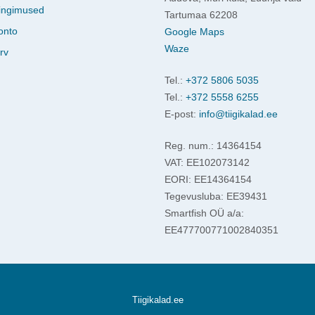
ingimused
Tartumaa 62208
onto
Google Maps
Waze
rv
Tel.:
+372 5806 5035
Tel.:
+372 5558 6255
E-post:
info@tiigikalad.ee
Reg. num.: 14364154
VAT: EE102073142
EORI: EE14364154
Tegevusluba: EE39431
Smartfish OÜ a/a:
EE477700771002840351
Tiigikalad.ee