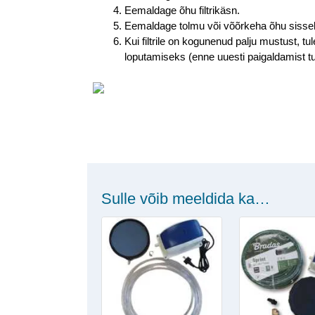
Eemaldage õhu filtrikäsn.
Eemaldage tolmu või võõrkeha õhu sisselask
Kui filtrile on kogunenud palju mustust,
loputamiseks (enne uuesti paigaldamist tu
Sulle võib meeldida ka…