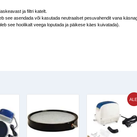
eavast ja filtri katelt.
 tuleb see asendada või kasutada neutraalset pesuvahendit vana käsna
leb see hoolikalt veega loputada ja päikese käes kuivatada).
ALE