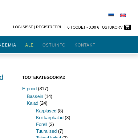
LOGI SISSE | REGISTREERI
0 TOODET -
0.00
€
OSTUKORV
KEEMIA
ALE
OSTUINFO
KONTAKT
d
TOOTEKATEGOORIAD
E-pood
(317)
Bassein
(14)
Kalad
(24)
Karplased
(8)
Koi karpkalad
(3)
Forell
(3)
Tuuralised
(7)
Teised kalad
(3)