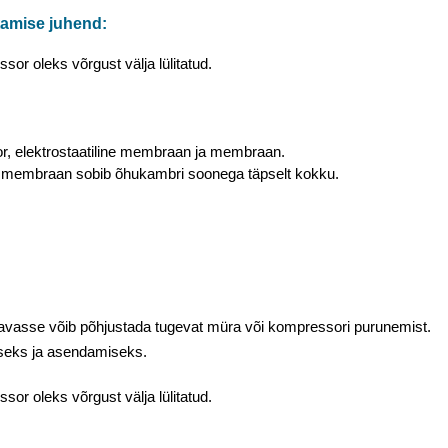
amise juhend:
or oleks võrgust välja lülitatud.
, elektrostaatiline membraan ja membraan.
 membraan sobib õhukambri soonega täpselt kokku.
avasse võib põhjustada tugevat müra või kompressori purunemist.
iseks ja asendamiseks.
or oleks võrgust välja lülitatud.