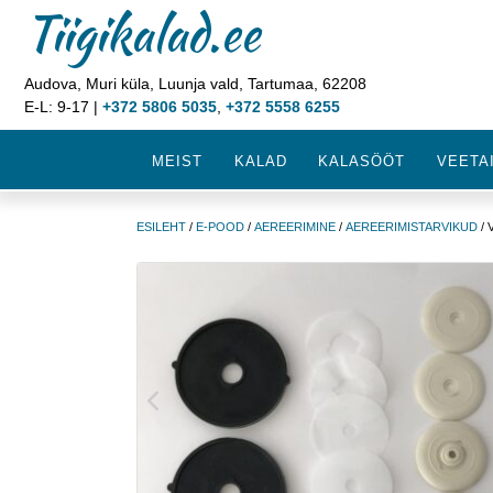
Tiigikalad.ee
Audova, Muri küla, Luunja vald, Tartumaa, 62208
E-L: 9-17 |
+372 5806 5035
,
+372 5558 6255
MEIST
KALAD
KALASÖÖT
VEETA
ESILEHT
/
E-POOD
/
AEREERIMINE
/
AEREERIMISTARVIKUD
/ 