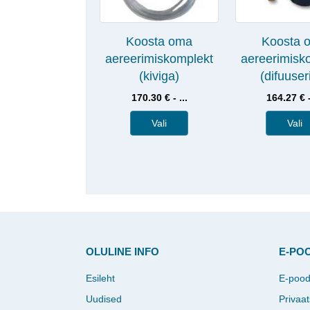
Koosta oma
Koosta 
aereerimiskomplekt
aereerimisk
(kiviga)
(difuuser
170.30 € - ...
164.27 € -
Vali
Vali
OLULINE INFO
E-PO
Esileht
E-poo
Uudised
Privaat