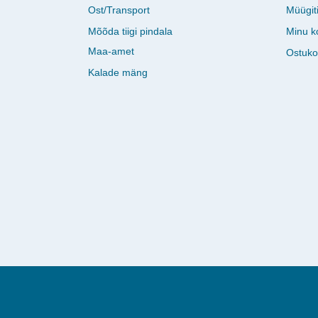
Ost/Transport
Müügit
Mõõda tiigi pindala
Minu k
Maa-amet
Ostuko
Kalade mäng