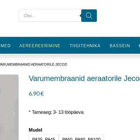
IMED
AEREEREERIMINE
TIIGITEHNIKA
BASSEIN
VARUMEMBRAANID AERAATORILE JECOD
Varumembraanid aeraatorile Jeco
6.90
€
* Tarneaeg: 3- 13 tööpäeva
Mudel
PA35, PA45
PA60, PA80, PA100