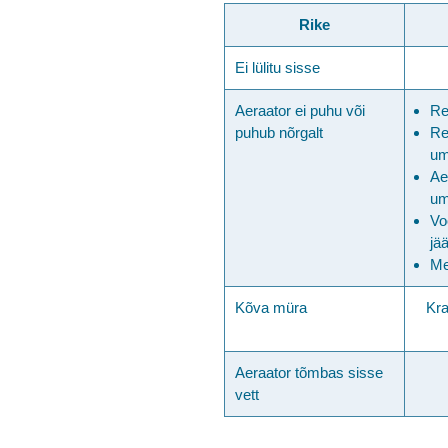
Rike
Ei lülitu sisse
Aeraator ei puhu või
Re
puhub nõrgalt
Re
um
Ae
um
Vo
jä
Me
Kõva müra
Kra
Aeraator tõmbas sisse
vett