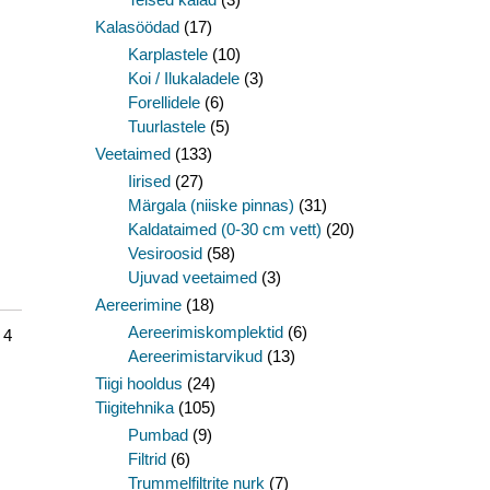
Kalasöödad
(17)
Karplastele
(10)
Koi / Ilukaladele
(3)
Forellidele
(6)
Tuurlastele
(5)
Veetaimed
(133)
Iirised
(27)
Märgala (niiske pinnas)
(31)
Kaldataimed (0-30 cm vett)
(20)
Vesiroosid
(58)
Ujuvad veetaimed
(3)
Aereerimine
(18)
Aereerimiskomplektid
(6)
 4
Aereerimistarvikud
(13)
Tiigi hooldus
(24)
Tiigitehnika
(105)
Pumbad
(9)
Filtrid
(6)
Trummelfiltrite nurk
(7)