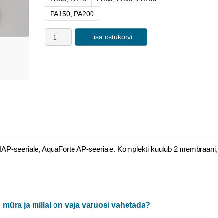
PA150, PA200
Lisa ostukorvi
AP-seeriale, AquaForte AP-seeriale. Komplekti kuulub 2 membraani,
eb müra ja millal on vaja varuosi vahetada?