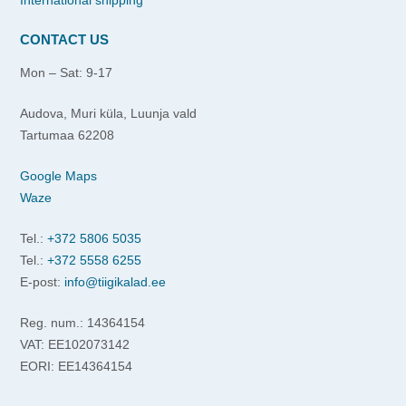
International shipping
CONTACT US
Mon – Sat: 9-17
Audova, Muri küla, Luunja vald
Tartumaa 62208
Google Maps
Waze
Tel.:
+372 5806 5035
Tel.:
+372 5558 6255
E-post:
info@tiigikalad.ee
Reg. num.: 14364154
VAT: EE102073142
EORI: EE14364154