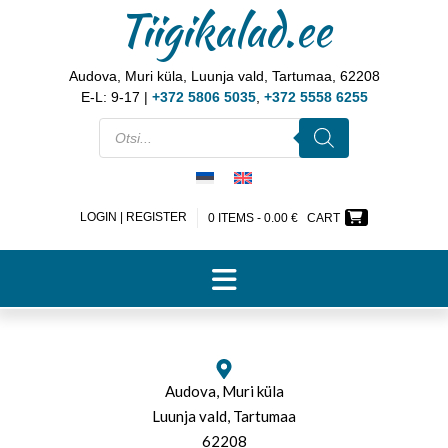
Tiigikalad.ee
Audova, Muri küla, Luunja vald, Tartumaa, 62208
E-L: 9-17 |
+372 5806 5035
,
+372 5558 6255
LOGIN | REGISTER
0 ITEMS -
0.00
€
CART
Audova,
Muri küla
Luunja vald,
Tartumaa
62208