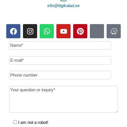
info@tiigikalad.ee
I am not a robot!