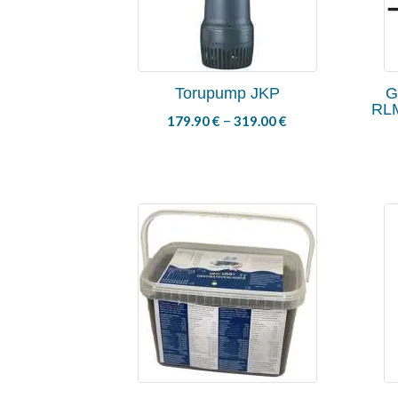
Torupump JKP
G
RLM
–
179.90
€
319.00
€