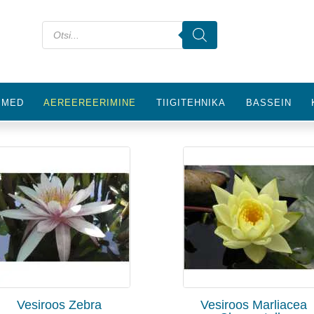
IMED
AEREEREERIMINE
TIIGITEHNIKA
BASSEIN
Vesiroos Zebra
Vesiroos Marliacea