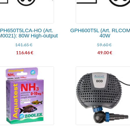
PH650T5LCA-HO (Art.
GPH600T5L (Art. RLCOM
0021): 80W High-output
40W
141.65
€
59.60
€
116.46
€
49.00
€