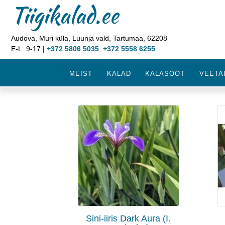
Tiigikalad.ee
Audova, Muri küla, Luunja vald, Tartumaa, 62208
E-L: 9-17 |
+372 5806 5035
,
+372 5558 6255
MEIST
KALAD
KALASÖÖT
VEETA
Sini-iiris Dark Aura (I.