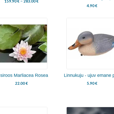
–
159.90
€
283.00
€
4.90
€
siroos Marliacea Rosea
Linnukuju - ujuv emane 
22.00
€
5.90
€