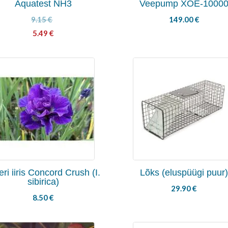
Aquatest NH3
Veepump XOE-1000
9.15
€
149.00
€
5.49
€
eri iiris Concord Crush (I.
Lõks (eluspüügi puur
sibirica)
29.90
€
8.50
€