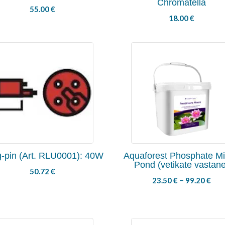
Chromatella
55.00
€
18.00
€
-pin (Art. RLU0001): 40W
Aquaforest Phosphate M
Pond (vetikate vastan
50.72
€
–
23.50
€
99.20
€