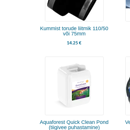
Kummist torude liitmik 110/50
või 75mm
14.25
€
Aquaforest Quick Clean Pond
V
(tiigivee puhastamine)