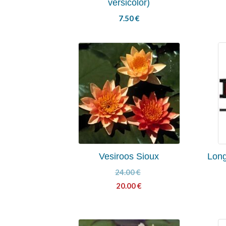
versicolor)
7.50
€
Vesiroos Sioux
Long
24.00
€
20.00
€