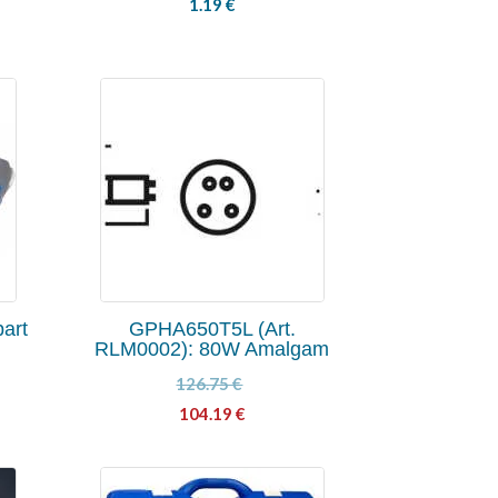
1.19
€
part
GPHA650T5L (Art.
RLM0002): 80W Amalgam
126.75
€
104.19
€