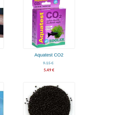
Aquatest CO2
9.15
€
5.49
€