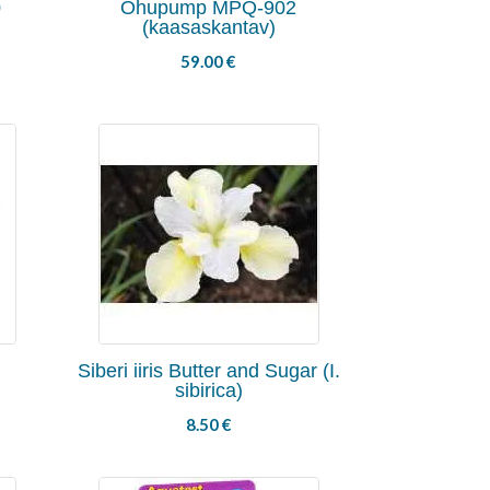
0
Õhupump MPQ-902
(kaasaskantav)
59.00
€
)
Siberi iiris Butter and Sugar (I.
sibirica)
8.50
€