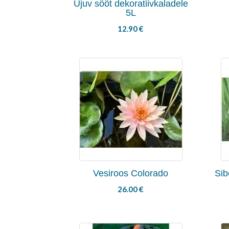
Ujuv sööt dekoratiivkaladele
5L
12.90
€
Vesiroos Colorado
Sib
26.00
€