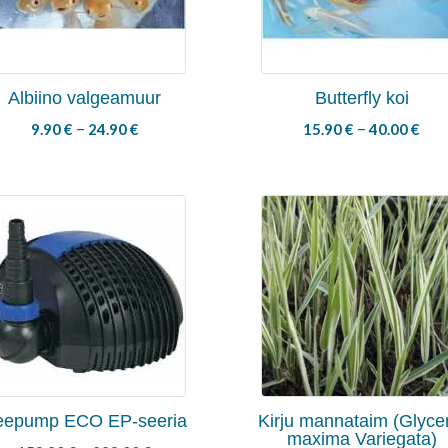
Albiino valgeamuur
Butterfly koi
–
–
9.90
€
24.90
€
15.90
€
40.00
€
eepump ECO EP-seeria
Kirju mannataim (Glyce
maxima Variegata)