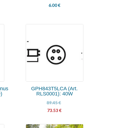
6.00
€
inus
GPH843T5LCA (Art.
e)
RLS0001): 40W
89.45
€
73.53
€