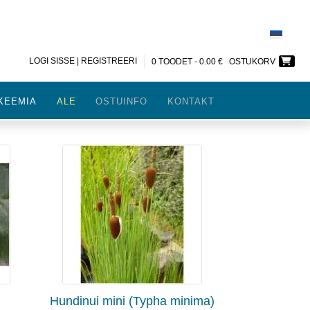
LOGI SISSE | REGISTREERI
0 TOODET -
0.00
€
OSTUKORV
KEEMIA
ALE
OSTUINFO
KONTAKT
Hundinui mini (Typha minima)