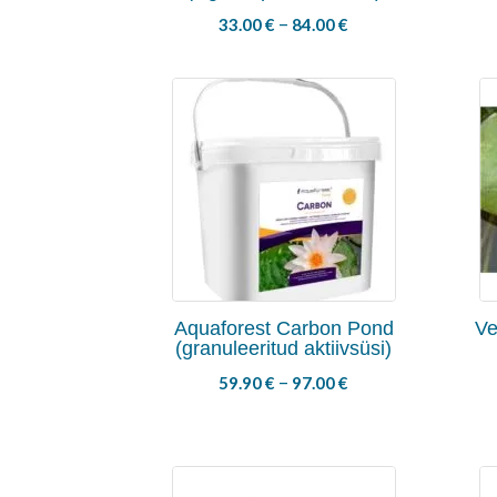
–
33.00
€
84.00
€
Aquaforest Carbon Pond
Ve
(granuleeritud aktiivsüsi)
–
59.90
€
97.00
€